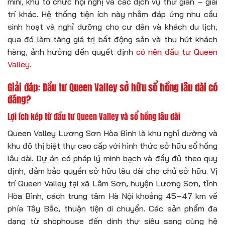
mini, khu tổ chức hội nghị và các dịch vụ thư giãn – giải
trí khác. Hệ thống tiện ích này nhằm đáp ứng nhu cầu
sinh hoạt và nghỉ dưỡng cho cư dân và khách du lịch,
qua đó làm tăng giá trị bất động sản và thu hút khách
hàng, ảnh hưởng đến quyết định
có nên đầu tư Queen
Valley
.
Giải đáp: Đầu tư Queen Valley sở hữu sổ hồng lâu dài có
đáng?
Lợi ích kép từ đầu tư Queen Valley và sổ hồng lâu dài
Queen Valley Lương Sơn Hòa Bình là khu nghỉ dưỡng và
khu đô thị biệt thự cao cấp với hình thức sở hữu sổ hồng
lâu dài. Dự án có pháp lý minh bạch và đầy đủ theo quy
định, đảm bảo quyền sở hữu lâu dài cho chủ sở hữu. Vị
trí Queen Valley tại xã Lâm Sơn, huyện Lương Sơn, tỉnh
Hòa Bình, cách trung tâm Hà Nội khoảng 45–47 km về
phía Tây Bắc, thuận tiện di chuyển. Các sản phẩm đa
dạng từ shophouse đến dinh thự siêu sang cùng hệ