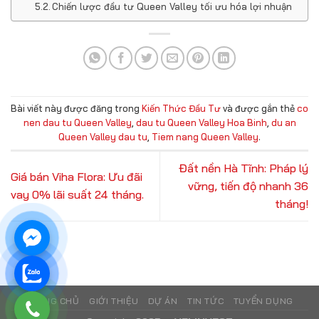
Chiến lược đầu tư Queen Valley tối ưu hóa lợi nhuận
Bài viết này được đăng trong
Kiến Thức Đầu Tư
và được gắn thẻ
co
nen dau tu Queen Valley
,
dau tu Queen Valley Hoa Binh
,
du an
Queen Valley dau tu
,
Tiem nang Queen Valley
.
Đất nền Hà Tĩnh: Pháp lý
Giá bán Viha Flora: Ưu đãi
vững, tiến độ nhanh 36
vay 0% lãi suất 24 tháng.
tháng!
TRANG CHỦ
GIỚI THIỆU
DỰ ÁN
TIN TỨC
TUYỂN DỤNG