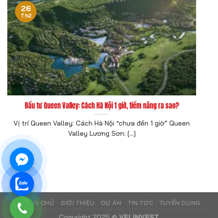
26
Th2
Đầu tư Queen Valley: Cách Hà Nội 1 giờ, tiềm năng ra sao?
Vị trí Queen Valley: Cách Hà Nội “chưa đến 1 giờ” Queen
Valley Lương Sơn: [...]
TRANG CHỦ
GIỚI THIỆU
DỰ ÁN
TIN TỨC
TUYỂN DỤNG
Copyright 2025 ©
VFLINVEST