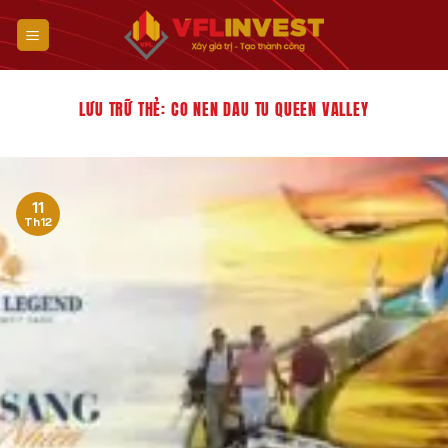
Bỏ
qua
nội
dung
LƯU TRỮ THẺ:
CO NEN DAU TU QUEEN VALLEY
11
Th12