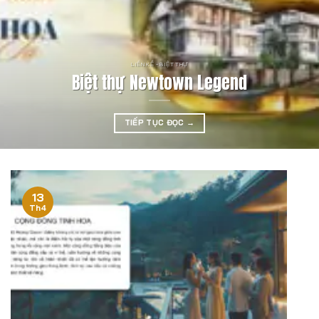
LIỀN KỀ - BIỆT THỰ
Biệt thự Newtown Legend
TIẾP TỤC ĐỌC
→
13
Th4