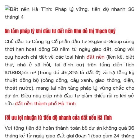
An tâm pháp lý khi đầu tư đất nền Khu đô thị Thạch Quý
Chủ đầu tư Công ty Cổ phần đầu tư Skyland-Group cùng
thời hạn hoạt động 50 năm từ ngày giao đất, cùng với
quy hoạch chi tiết về các loại hình
đất nền
(liền kề, biệt
thự, nhà ở xã hội, tái định cư) trên tổng diện tích
101.863,55 m² (trong đó 46,31% là đất ở) và hạ tầng kỹ
thuật đồng bộ (công cộng, cây xanh, giao thông, điện,
thoát nước), mang lại nền tảng pháp lý vững chắc cho
dự án. Điều này giúp nhà đầu tư giảm thiểu rủi ro khi sở
hữu
đất nền thành phố Hà Tĩnh
.
Tối ưu lợi nhuận từ tiến độ nhanh của đất nền Hà Tĩnh
Với tổng tiến độ hoàn thành toàn bộ dự án không quá 36
tháng kể từ ngày giao đất giai đoạn 1 (bao gồm 24 tháng