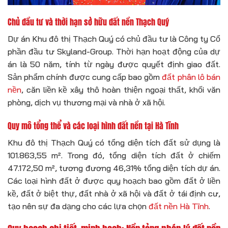
Chủ đầu tư và thời hạn sở hữu đất nền Thạch Quý
Dự án Khu đô thị Thạch Quý có chủ đầu tư là Công ty Cổ
phần đầu tư Skyland-Group. Thời hạn hoạt động của dự
án là 50 năm, tính từ ngày được quyết định giao đất.
Sản phẩm chính được cung cấp bao gồm
đất phân lô bán
nền
, căn liền kề xây thô hoàn thiện ngoại thất, khối văn
phòng, dịch vụ thương mại và nhà ở xã hội.
Quy mô tổng thể và các loại hình đất nền tại Hà Tĩnh
Khu đô thị Thạch Quý có tổng diện tích đất sử dụng là
101.863,55 m². Trong đó, tổng diện tích đất ở chiếm
47.172,50 m², tương đương 46,31% tổng diện tích dự án.
Các loại hình đất ở được quy hoạch bao gồm đất ở liền
kề, đất ở biệt thự, đất nhà ở xã hội và đất ở tái định cư,
tạo nên sự đa dạng cho các lựa chọn
đất nền Hà Tĩnh
.