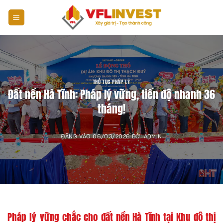
Bỏ
qua
nội
dung
THỦ TỤC PHÁP LÝ
Đất nền Hà Tĩnh: Pháp lý vững, tiến độ nhanh 36
tháng!
ĐĂNG VÀO
06/03/2026
BỞI
ADMIN
Pháp lý vững chắc cho đất nền Hà Tĩnh tại Khu đô thị