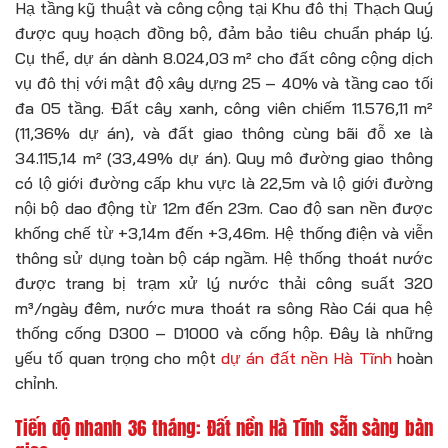
Hạ tầng kỹ thuật và công cộng tại Khu đô thị Thạch Quý
được quy hoạch đồng bộ, đảm bảo tiêu chuẩn pháp lý.
Cụ thể, dự án dành 8.024,03 m² cho đất công cộng dịch
vụ đô thị với mật độ xây dựng 25 – 40% và tầng cao tối
đa 05 tầng. Đất cây xanh, công viên chiếm 11.576,11 m²
(11,36% dự án), và đất giao thông cùng bãi đỗ xe là
34.115,14 m² (33,49% dự án). Quy mô đường giao thông
có lộ giới đường cấp khu vực là 22,5m và lộ giới đường
nội bộ dao động từ 12m đến 23m. Cao độ san nền được
khống chế từ +3,14m đến +3,46m. Hệ thống điện và viễn
thông sử dụng toàn bộ cáp ngầm. Hệ thống thoát nước
được trang bị trạm xử lý nước thải công suất 320
m³/ngày đêm, nước mưa thoát ra sông Rào Cái qua hệ
thống cống D300 – D1000 và cống hộp. Đây là những
yếu tố quan trọng cho một
dự án đất nền Hà Tĩnh
hoàn
chỉnh.
Tiến độ nhanh 36 tháng: Đất nền Hà Tĩnh sẵn sàng bàn