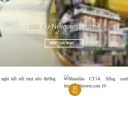
LIỀN KỀ - BIỆT THỰ
Biệt thự Newtown Legend
TIẾP TỤC ĐỌC
→
11
Th1