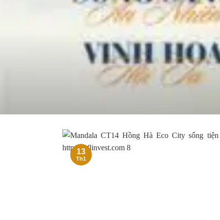
13
Th1