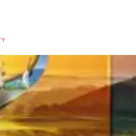
rang chủ
Giới Thiệu
Dự án
Tin tức
Tuyển Dụng
TY