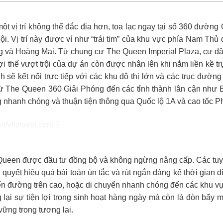
vị trí không thể đắc địa hơn, tọa lạc ngay tại số 360 đường 
i. Vị trí này được ví như “trái tim” của khu vực phía Nam Thủ 
g và Hoàng Mai. Từ chung cư The Queen Imperial Plaza, cư dân 
ợi thế vượt trội của dự án còn được nhân lên khi nằm liền kề
sẽ kết nối trực tiếp với các khu đô thị lớn và các trục đườn
n từ The Queen 360 Giải Phóng đến các tỉnh thành lân cận nh
nhanh chóng và thuận tiện thông qua Quốc lộ 1A và cao tốc P
Queen được đầu tư đồng bộ và không ngừng nâng cấp. Các tu
quyết hiệu quả bài toán ùn tắc và rút ngắn đáng kể thời gian 
yến đường trên cao, hoặc di chuyển nhanh chóng đến các khu vự
lại sự tiện lợi trong sinh hoạt hàng ngày mà còn là đòn bẩy m
vững trong tương lai.