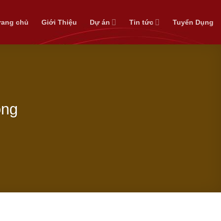
rang chủ
Giới Thiệu
Dự án
Tin tức
Tuyển Dụng
óng