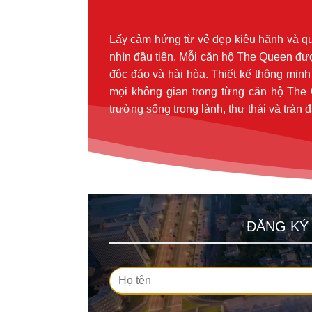
Lấy cảm hứng từ vẻ đẹp kiêu hãnh và q
nhìn đầu tiên. Mỗi căn hộ The Queen được
độc đáo và hài hòa. Thiết kế thông min
mọi không gian trong từng căn hộ The
trường sống trong lành, thư thái và tràn
ĐĂNG KÝ 