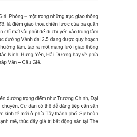
Giải Phóng – một trong những trục giao thông
đô, là điểm giao thoa chiến lược của ba quận
chỉ mất vài phút để di chuyển vào trung tâm
 trục đường Vành đai 2.5 đang được quy hoạch
g hướng tâm, tạo ra một mạng lưới giao thông
ư Bắc Ninh, Hưng Yên, Hải Dương hay về phía
háp Vân – Cầu Giẽ.
yến đường trọng điểm như Trường Chinh, Đại
di chuyển. Cư dân có thể dễ dàng tiếp cận sân
c kinh tế mới ở phía Tây thành phố. Sự hoàn
ạnh mẽ, thúc đẩy giá trị bất động sản tại The