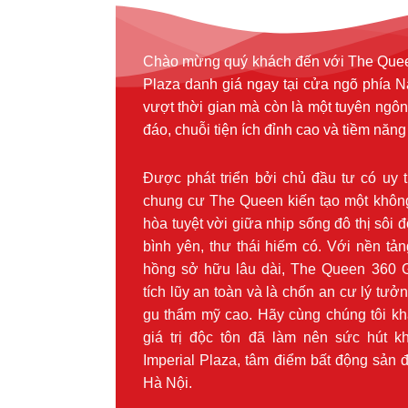
Chào mừng quý khách đến với The Queen 3
Plaza danh giá ngay tại cửa ngõ phía Na
vượt thời gian mà còn là một tuyên ngôn r
đáo, chuỗi tiện ích đỉnh cao và tiềm năng
Được phát triển bởi chủ đầu tư có uy 
chung cư The Queen kiến tạo một khôn
hòa tuyệt vời giữa nhịp sống đô thị sôi
bình yên, thư thái hiếm có. Với nền tả
hồng sở hữu lâu dài, The Queen 360 Gi
tích lũy an toàn và là chốn an cư lý tưở
gu thẩm mỹ cao. Hãy cùng chúng tôi k
giá trị độc tôn đã làm nên sức hút
Imperial Plaza, tâm điểm bất động sản 
Hà Nội.