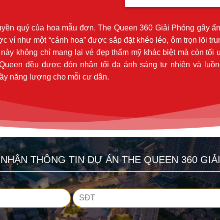
uyền quý của hoa mẫu đơn, The Queen 360 Giải Phóng gây ấn 
 ví như một “cánh hoa” được sắp đặt khéo léo, ôm trọn lõi trun
h này không chỉ mang lại vẻ đẹp thẩm mỹ khác biệt mà còn tố
 Queen đều được đón nhận tối đa ánh sáng tự nhiên và luồn
 đầy năng lượng cho mỗi cư dân.
NHẬN THÔNG TIN DỰ ÁN THE QUEEN 360 GIẢ