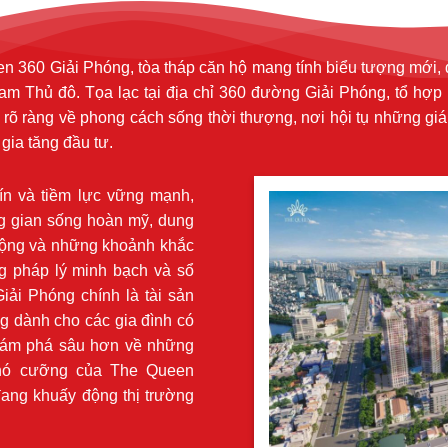
60 Giải Phóng, tòa tháp căn hộ mang tính biểu tượng mới, đóng
m Thủ đô. Tọa lạc tại địa chỉ 360 đường Giải Phóng, tổ hợp n
õ ràng về phong cách sống thời thượng, nơi hội tụ những giá trị
 gia tăng đầu tư.
tín và tiềm lực vững mạnh,
g gian sống hoàn mỹ, dung
 động và những khoảnh khắc
ng pháp lý minh bạch và sổ
ải Phóng chính là tài sản
ng dành cho các gia đình có
hám phá sâu hơn về những
 khó cưỡng của The Queen
đang khuấy động thị trường