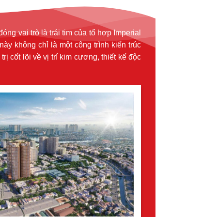
 vai trò là trái tim của tổ hợp Imperial
ày không chỉ là một công trình kiến trúc
 cốt lõi về vị trí kim cương, thiết kế độc