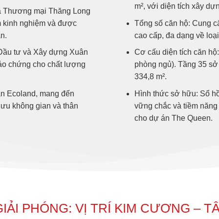
m², với diện tích xây dự
và Thương mại Thăng Long
m kinh nghiệm và được
Tổng số căn hộ: Cung c
n.
cao cấp, đa dạng về loại 
 Đầu tư và Xây dựng Xuân
Cơ cấu diện tích căn hộ:
ảo chứng cho chất lượng
phòng ngủ). Tầng 35 sở h
334,8 m².
hần Ecoland, mang đến
Hình thức sở hữu: Sổ hồn
i ưu không gian và thân
vững chắc và tiềm năng g
cho dự án The Queen.
IẢI PHÓNG: VỊ TRÍ KIM CƯƠNG – T