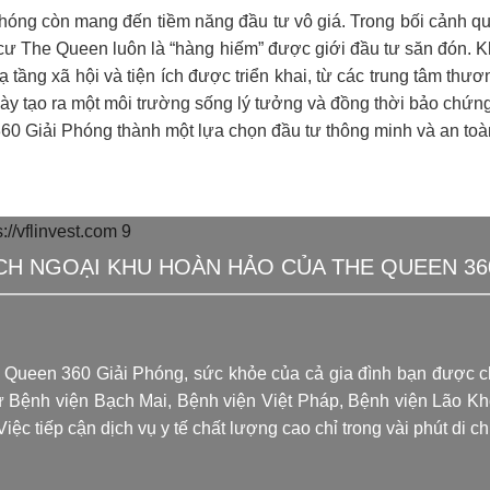
Phóng còn mang đến tiềm năng đầu tư vô giá. Trong bối cảnh qu
ng cư The Queen luôn là “hàng hiếm” được giới đầu tư săn đón
tầng xã hội và tiện ích được triển khai, từ các trung tâm thươ
này tạo ra một môi trường sống lý tưởng và đồng thời bảo chứng
60 Giải Phóng thành một lựa chọn đầu tư thông minh và an toà
ÍCH NGOẠI KHU HOÀN HẢO CỦA THE QUEEN 36
e Queen 360 Giải Phóng, sức khỏe của cả gia đình bạn được 
ư Bệnh viện Bạch Mai, Bệnh viện Việt Pháp, Bệnh viện Lão K
c tiếp cận dịch vụ y tế chất lượng cao chỉ trong vài phút di c