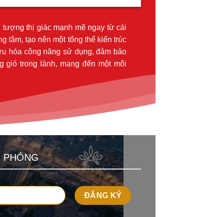
tượng thị giác mạnh mẽ ngay từ cái
g tâm, tạo nên một tổng thể kiến trúc
i ưu hóa công năng sử dụng, đảm bảo
g gió trong lành, mang đến một môi
I PHÓNG