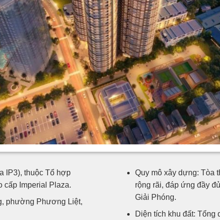
a IP3), thuộc Tổ hợp
Quy mô xây dựng: Tòa th
cấp Imperial Plaza.
rộng rãi, đáp ứng đầy 
Giải Phóng.
ng, phường Phương Liệt,
Diện tích khu đất: Tổng 