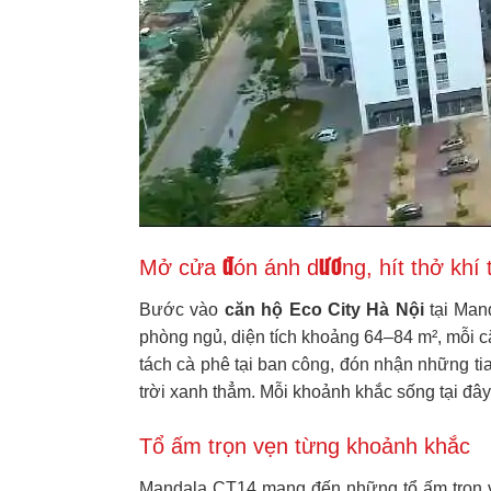
Mở cửa đón ánh dương, hít thở khí t
Bước vào
căn hộ Eco City Hà Nội
tại Man
phòng ngủ, diện tích khoảng 64–84 m², mỗi 
tách cà phê tại ban công, đón nhận những ti
trời xanh thẳm. Mỗi khoảnh khắc sống tại đây 
Tổ ấm trọn vẹn từng khoảnh khắc
Mandala CT14 mang đến những tổ ấm trọn vẹn