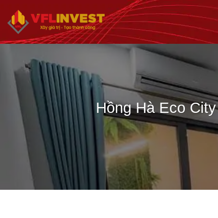
Bỏ
qua
nội
dung
Hồng Hà Eco City