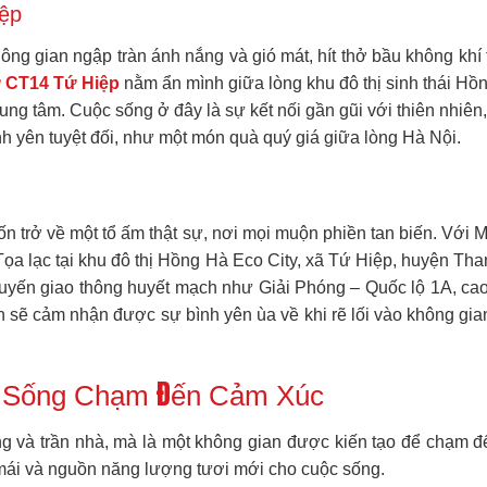
iệp
ông gian ngập tràn ánh nắng và gió mát, hít thở bầu không khí 
 CT14 Tứ Hiệp
nằm ẩn mình giữa lòng khu đô thị sinh thái Hồ
ung tâm. Cuộc sống ở đây là sự kết nối gần gũi với thiên nhiên
nh yên tuyệt đối, như một món quà quý giá giữa lòng Hà Nội.
n trở về một tổ ấm thật sự, nơi mọi muộn phiền tan biến. Với 
ọa lạc tại khu đô thị Hồng Hà Eco City, xã Tứ Hiệp, huyện Thanh
tuyến giao thông huyết mạch như Giải Phóng – Quốc lộ 1A, c
bạn sẽ cảm nhận được sự bình yên ùa về khi rẽ lối vào không gi
n Sống Chạm Đến Cảm Xúc
và trần nhà, mà là một không gian được kiến tạo để chạm đến 
 mái và nguồn năng lượng tươi mới cho cuộc sống.