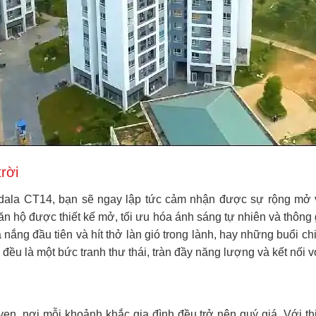
rời
dala CT14, bạn sẽ ngay lập tức cảm nhận được sự rộng mở và
căn hộ được thiết kế mở, tối ưu hóa ánh sáng tự nhiên và thôn
a nắng đầu tiên và hít thở làn gió trong lành, hay những buổi 
đều là một bức tranh thư thái, tràn đầy năng lượng và kết nối v
, nơi mỗi khoảnh khắc gia đình đều trở nên quý giá. Với thiế