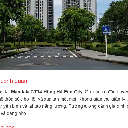
n cảnh quan
ng tại
Mandala CT14 Hồng Hà Eco City
. Cư dân có đặc quyề
thể thỏa sức bơi lội và xua tan mệt mỏi. Không gian thư giãn 
 yên bình và tái tạo năng lượng. Tưởng tượng cảnh gia đình c
 và đáng nhớ.
ao bọc