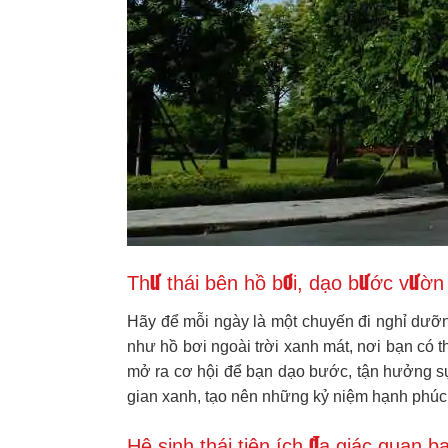
Thư thái bên hồ bơi, dạo bước vườ
Hãy để mỗi ngày là một chuyến đi nghỉ dưỡ
như hồ bơi ngoài trời xanh mát, nơi bạn có 
mở ra cơ hội để bạn dạo bước, tận hưởng sự
gian xanh, tạo nên những kỷ niệm hạnh phúc
Hệ sinh thái tiện ích đa giác quan b