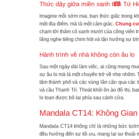
Thức dậy giữa miền xanh tươi Tứ H
Imagine mỗi sớm mai, bạn thức giấc trong kh
một địa điểm, mà là một cảm giác.
Chung cư
chạm tới thảm cỏ xanh mướt của công viên tr
lắng nghe tiếng chim hót và tận hưởng sự bì
Hành trình về nhà không còn âu lo
Sau một ngày dài làm việc, ai cũng mong muố
sự âu lo mà là một chuyến trở về nhẹ nhõm. T
tâm thành phố và các vùng lân cận qua các 
và cầu Thanh Trì. Thoát khỏi ồn ào đô thị, 
lo toan được bỏ lại phía sau cánh cửa.
Mandala CT14: Không Gia
Mandala CT14 không chỉ là những bức tường 
đều hướng đến sự tối ưu, mang lại sự thoải