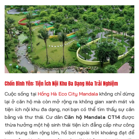
Chốn Bình Yên: Tiện Ích Nội Khu Đa Dạng Hóa Trải Nghiệm
Cuộc sống tại
Hồng Hà Eco City Mandala
không chỉ dừng
lại ở căn hộ mà còn mở rộng ra không gian xanh mát và
tiện ích nội khu đa dạng, nơi bạn có thể tìm thấy sự cân
bằng và thư thái. Cư dân
Căn hộ Mandala CT14
được
thừa hưởng một hệ sinh thái tiện ích đẳng cấp như công
viên trung tâm rộng lớn, hồ bơi ngoài trời khoáng đạt để