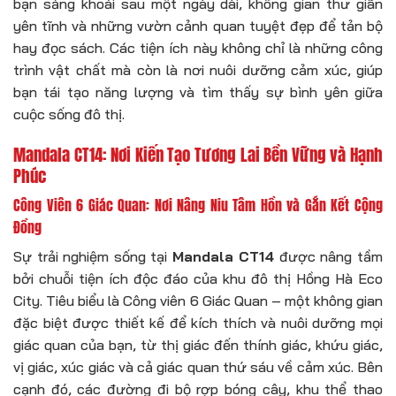
bạn sảng khoái sau một ngày dài, không gian thư giãn
yên tĩnh và những vườn cảnh quan tuyệt đẹp để tản bộ
hay đọc sách. Các tiện ích này không chỉ là những công
trình vật chất mà còn là nơi nuôi dưỡng cảm xúc, giúp
bạn tái tạo năng lượng và tìm thấy sự bình yên giữa
cuộc sống đô thị.
Mandala CT14: Nơi Kiến Tạo Tương Lai Bền Vững và Hạnh
Phúc
Công Viên 6 Giác Quan: Nơi Nâng Niu Tâm Hồn và Gắn Kết Cộng
Đồng
Sự trải nghiệm sống tại
Mandala CT14
được nâng tầm
bởi chuỗi tiện ích độc đáo của khu đô thị Hồng Hà Eco
City. Tiêu biểu là Công viên 6 Giác Quan – một không gian
đặc biệt được thiết kế để kích thích và nuôi dưỡng mọi
giác quan của bạn, từ thị giác đến thính giác, khứu giác,
vị giác, xúc giác và cả giác quan thứ sáu về cảm xúc. Bên
cạnh đó, các đường đi bộ rợp bóng cây, khu thể thao