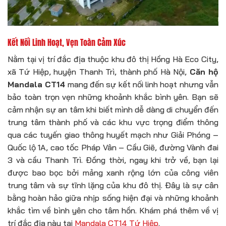
Kết Nối Linh Hoạt, Vẹn Toàn Cảm Xúc
Nằm tại vị trí đắc địa thuộc khu đô thị Hồng Hà Eco City,
xã Tứ Hiệp, huyện Thanh Trì, thành phố Hà Nội,
Căn hộ
Mandala CT14
mang đến sự kết nối linh hoạt nhưng vẫn
bảo toàn trọn vẹn những khoảnh khắc bình yên. Bạn sẽ
cảm nhận sự an tâm khi biết mình dễ dàng di chuyển đến
trung tâm thành phố và các khu vực trọng điểm thông
qua các tuyến giao thông huyết mạch như Giải Phóng –
Quốc lộ 1A, cao tốc Pháp Vân – Cầu Giẽ, đường Vành đai
3 và cầu Thanh Trì. Đồng thời, ngay khi trở về, bạn lại
được bao bọc bởi mảng xanh rộng lớn của công viên
trung tâm và sự tĩnh lặng của khu đô thị. Đây là sự cân
bằng hoàn hảo giữa nhịp sống hiện đại và những khoảnh
khắc tìm về bình yên cho tâm hồn. Khám phá thêm về vị
trí đắc địa này tại
Mandala CT14 Tứ Hiệp
.