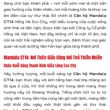
đang chờ bạn khám phá – nơi mỗi sớm mai là một bản
giao hưởng của thiên nhiên, nơi mỗi hoàng hôn là khúc ca
êm đềm của sự thư thái. Đó chính là
Căn hộ Mandala
CT14
Hồng Hà Eco City, một biểu tượng của cuộc sống
sinh thái và tiện nghi, được kiến tạo bởi Công ty Cổ phần
Hồng Hà Việt Nam. Nơi đây không chỉ là một tổ ấm, mà
còn là một trải nghiệm sống trọn vẹn, đánh thức mọi giác
quan và nuôi dưỡng tâm hồn bạn giữa lòng thành phố.
Mandala CT14: Nơi Thức Giấc Cùng Hơi Thở Thiên Nhiên
Chào Buổi Sáng Thanh Bình Giữa Lòng Eco City
Hãy tưởng tượng, mỗi buổi sáng tại
Căn hộ Mandala
CT14
, bạn thức dậy với ánh nắng ban mai nhẹ nhàng len
lỏi qua ô cửa, hít thở không khí trong lành mang theo
hương cây cỏ thoang thoảng. Tiếng chim hót líu lo từ
công viên trung tâm hòa cùng làn gió mát lành, mang đến
một khởi đầu ngày mới thật bình yên và thư thái.