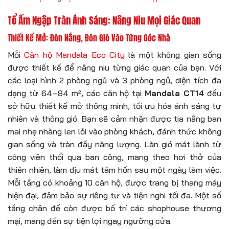
Tổ Ấm Ngập Tràn Ánh Sáng: Nâng Niu Mọi Giác Quan
Thiết Kế Mở: Đón Nắng, Đón Gió Vào Từng Góc Nhà
Mỗi
Căn hộ Mandala Eco City
là một không gian sống
được thiết kế để nâng niu từng giác quan của bạn. Với
các loại hình 2 phòng ngủ và 3 phòng ngủ, diện tích đa
dạng từ 64–84 m², các căn hộ tại
Mandala CT14
đều
sở hữu thiết kế mở thông minh, tối ưu hóa ánh sáng tự
nhiên và thông gió. Bạn sẽ cảm nhận được tia nắng ban
mai nhẹ nhàng len lỏi vào phòng khách, đánh thức không
gian sống và tràn đầy năng lượng. Làn gió mát lành từ
công viên thổi qua ban công, mang theo hơi thở của
thiên nhiên, làm dịu mát tâm hồn sau một ngày làm việc.
Mỗi tầng có khoảng 10 căn hộ, được trang bị thang máy
hiện đại, đảm bảo sự riêng tư và tiện nghi tối đa. Một số
tầng chân đế còn được bố trí các shophouse thương
mại, mang đến sự tiện lợi ngay ngưỡng cửa.