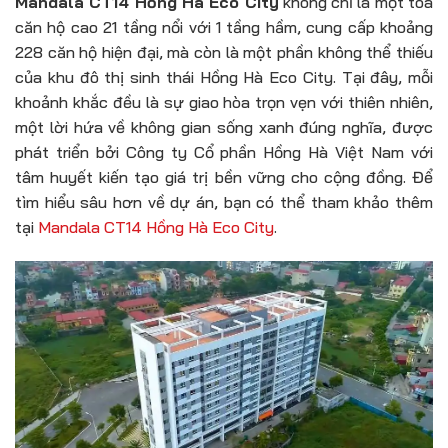
Mandala CT14 Hồng Hà Eco City
không chỉ là một tòa
căn hộ cao 21 tầng nổi với 1 tầng hầm, cung cấp khoảng
228 căn hộ hiện đại, mà còn là một phần không thể thiếu
của khu đô thị sinh thái Hồng Hà Eco City. Tại đây, mỗi
khoảnh khắc đều là sự giao hòa trọn vẹn với thiên nhiên,
một lời hứa về không gian sống xanh đúng nghĩa, được
phát triển bởi Công ty Cổ phần Hồng Hà Việt Nam với
tâm huyết kiến tạo giá trị bền vững cho cộng đồng. Để
tìm hiểu sâu hơn về dự án, bạn có thể tham khảo thêm
tại
Mandala CT14 Hồng Hà Eco City
.