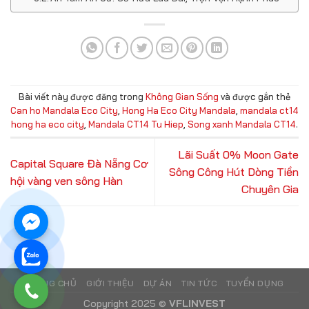
Bài viết này được đăng trong
Không Gian Sống
và được gắn thẻ
Can ho Mandala Eco City
,
Hong Ha Eco City Mandala
,
mandala ct14
hong ha eco city
,
Mandala CT14 Tu Hiep
,
Song xanh Mandala CT14
.
Lãi Suất 0% Moon Gate
Capital Square Đà Nẵng Cơ
Sông Công Hút Dòng Tiền
hội vàng ven sông Hàn
Chuyên Gia
TRANG CHỦ
GIỚI THIỆU
DỰ ÁN
TIN TỨC
TUYỂN DỤNG
Copyright 2025 ©
VFLINVEST