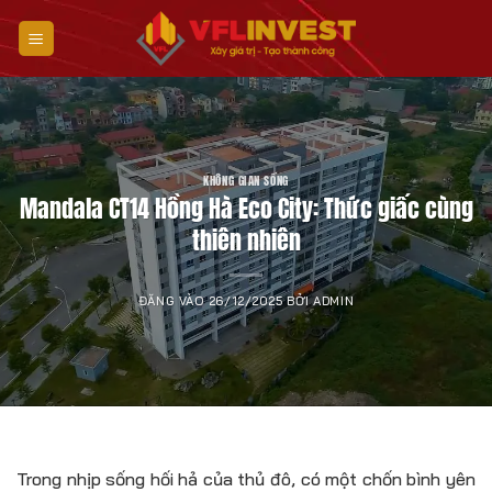
Bỏ
qua
nội
dung
KHÔNG GIAN SỐNG
Mandala CT14 Hồng Hà Eco City: Thức giấc cùng
thiên nhiên
ĐĂNG VÀO
26/12/2025
BỞI
ADMIN
Trong nhịp sống hối hả của thủ đô, có một chốn bình yên