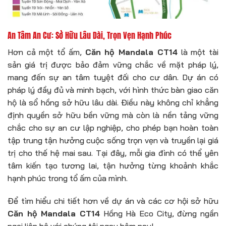
An Tâm An Cư: Sở Hữu Lâu Dài, Trọn Vẹn Hạnh Phúc
Hơn cả một tổ ấm,
Căn hộ Mandala CT14
là một tài
sản giá trị được bảo đảm vững chắc về mặt pháp lý,
mang đến sự an tâm tuyệt đối cho cư dân. Dự án có
pháp lý đầy đủ và minh bạch, với hình thức bàn giao căn
hộ là sổ hồng sở hữu lâu dài. Điều này không chỉ khẳng
định quyền sở hữu bền vững mà còn là nền tảng vững
chắc cho sự an cư lập nghiệp, cho phép bạn hoàn toàn
tập trung tận hưởng cuộc sống trọn vẹn và truyền lại giá
trị cho thế hệ mai sau. Tại đây, mỗi gia đình có thể yên
tâm kiến tạo tương lai, tận hưởng từng khoảnh khắc
hạnh phúc trong tổ ấm của mình.
Để tìm hiểu chi tiết hơn về dự án và các cơ hội sở hữu
Căn hộ Mandala CT14
Hồng Hà Eco City, đừng ngần