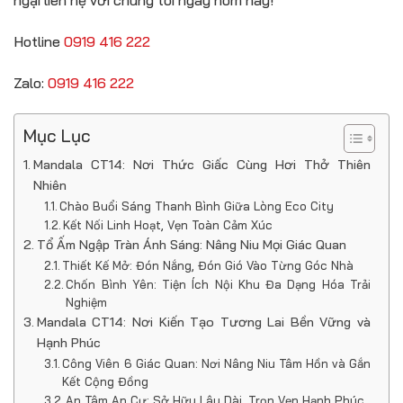
ngại liên hệ với chúng tôi ngay hôm nay!
Hotline
0919 416 222
Zalo:
0919 416 222
Mục Lục
Mandala CT14: Nơi Thức Giấc Cùng Hơi Thở Thiên
Nhiên
Chào Buổi Sáng Thanh Bình Giữa Lòng Eco City
Kết Nối Linh Hoạt, Vẹn Toàn Cảm Xúc
Tổ Ấm Ngập Tràn Ánh Sáng: Nâng Niu Mọi Giác Quan
Thiết Kế Mở: Đón Nắng, Đón Gió Vào Từng Góc Nhà
Chốn Bình Yên: Tiện Ích Nội Khu Đa Dạng Hóa Trải
Nghiệm
Mandala CT14: Nơi Kiến Tạo Tương Lai Bền Vững và
Hạnh Phúc
Công Viên 6 Giác Quan: Nơi Nâng Niu Tâm Hồn và Gắn
Kết Cộng Đồng
An Tâm An Cư: Sở Hữu Lâu Dài, Trọn Vẹn Hạnh Phúc