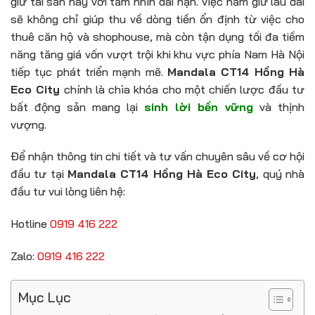
giữ tài sản này với tầm nhìn dài hạn. Việc nắm giữ lâu dài
sẽ không chỉ giúp thu về dòng tiền ổn định từ việc cho
thuê căn hộ và shophouse, mà còn tận dụng tối đa tiềm
năng tăng giá vốn vượt trội khi khu vực phía Nam Hà Nội
tiếp tục phát triển mạnh mẽ.
Mandala CT14 Hồng Hà
Eco City
chính là chìa khóa cho một chiến lược đầu tư
bất động sản mang lại
sinh lời bền vững
và thịnh
vượng.
Để nhận thông tin chi tiết và tư vấn chuyên sâu về cơ hội
đầu tư tại
Mandala CT14 Hồng Hà Eco City
, quý nhà
đầu tư vui lòng liên hệ:
Hotline
0919 416 222
Zalo:
0919 416 222
Mục Lục