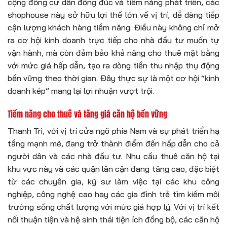
cộng đồng cư dân đông đúc và tiềm năng phát triển, các
shophouse này sở hữu lợi thế lớn về vị trí, dễ dàng tiếp
cận lượng khách hàng tiềm năng. Điều này không chỉ mở
ra cơ hội kinh doanh trực tiếp cho nhà đầu tư muốn tự
vận hành, mà còn đảm bảo khả năng cho thuê mặt bằng
với mức giá hấp dẫn, tạo ra dòng tiền thu nhập thụ động
bền vững theo thời gian. Đây thực sự là một cơ hội “kinh
doanh kép” mang lại lợi nhuận vượt trội.
Tiềm năng cho thuê và tăng giá căn hộ bền vững
Thanh Trì, với vị trí cửa ngõ phía Nam và sự phát triển hạ
tầng mạnh mẽ, đang trở thành điểm đến hấp dẫn cho cả
người dân và các nhà đầu tư. Nhu cầu thuê căn hộ tại
khu vực này và các quận lân cận đang tăng cao, đặc biệt
từ các chuyên gia, kỹ sư làm việc tại các khu công
nghiệp, công nghệ cao hay các gia đình trẻ tìm kiếm môi
trường sống chất lượng với mức giá hợp lý. Với vị trí kết
nối thuận tiện và hệ sinh thái tiện ích đồng bộ, các căn hộ