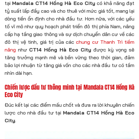
tại
Mandala CT14 Hồng Hà Eco City
có khả năng đạt
tỷ suất lấp đầy cao và cho thuê với mức giá tốt, mang lại
dòng tiền ổn định cho nhà đầu tư. Hơn nữa, với các yếu
tố vĩ mô như quy hoạch phát triển đô thị phía Nam, nâng
cấp hạ tầng giao thông và sự dịch chuyển dân cư về các
đô thị vệ tinh, giá trị của các
chung cư Thanh Trì tiềm
năng
như
CT14 Hồng Hà Eco City
được kỳ vọng sẽ
tăng trưởng mạnh mẽ và bền vững theo thời gian, đảm
bảo lợi nhuận từ tăng giá vốn cho các nhà đầu tư có tầm
nhìn dài hạn.
Chiến lược đầu tư thông minh tại Mandala CT14 Hồng Hà
Eco City
Đúc kết lại các điểm mấu chốt và đưa ra lời khuyên chiến
lược cho nhà đầu tư tại
Mandala CT14 Hồng Hà Eco
City
.