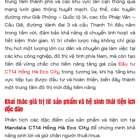
trung tâm thành phố và các khu vực lân cận thông qua
mạng lưới giao thông huyết mạch. Cụ thể, các tuyến
đường như Giải Phóng – Quốc lộ 1A, cao tốc Pháp Vân –
Cầu Giẽ, đường Vành đai 3 và cầu Thanh Trì đều nằm
trong tầm với, đảm bảo khả năng di chuyển linh hoạt và
tiết kiệm thời gian. Vị trí chiến lược này không chỉ giúp
thu hút một lượng lớn cư dân và chuyên gia làm việc tại
các khu công nghiệp, đô thị vệ tinh phía Nam, mà còn tạo
tiền đề vững chắc cho tiềm năng tăng giá của
Đầu tư
CT14 Hồng Hà Eco City
trong tương lai, khi hạ tầng khu
vực tiếp tục được đầu tư và hoàn thiện, biến đây thành
một trung tâm đô thị mới đầy tiềm năng.
Khai thác giá trị từ sản phẩm và hệ sinh thái tiện ích
độc đáo
Phân tích các đặc điểm của sản phẩm và tiện ích tại
Mandala CT14 Hồng Hà Eco City
để chứng minh khả
năng sinh lời và giữ chân người thuê/mua.