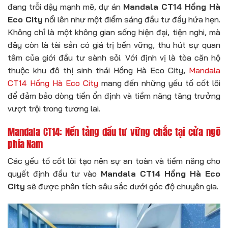
đang trỗi dậy mạnh mẽ, dự án
Mandala CT14 Hồng Hà
Eco City
nổi lên như một điểm sáng đầu tư đầy hứa hẹn.
Không chỉ là một không gian sống hiện đại, tiện nghi, mà
đây còn là tài sản có giá trị bền vững, thu hút sự quan
tâm của giới đầu tư sành sỏi. Với định vị là tòa căn hộ
thuộc khu đô thị sinh thái Hồng Hà Eco City,
Mandala
CT14 Hồng Hà Eco City
mang đến những yếu tố cốt lõi
để đảm bảo dòng tiền ổn định và tiềm năng tăng trưởng
vượt trội trong tương lai.
Mandala CT14: Nền tảng đầu tư vững chắc tại cửa ngõ
phía Nam
Các yếu tố cốt lõi tạo nên sự an toàn và tiềm năng cho
quyết định đầu tư vào
Mandala CT14 Hồng Hà Eco
City
sẽ được phân tích sâu sắc dưới góc độ chuyên gia.