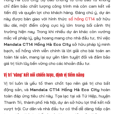
chỉ đảm bảo chất lượng công trình mà còn cam kết về
tiến độ và quyền lợi cho khách hàng. Đáng chú ý, dự án
này được bàn giao với hình thức
sổ hồng CT14
sở hữu
lâu dài, một điểm cộng cực kỳ lớn trong bối cảnh thị
trường hiện nay. Trong khi nhiều dự án khác còn vướng
mắc về pháp lý, gây hoang mang cho nhà đầu tư, thì việc
Mandala CT14 Hồng Hà Eco City
sở hữu pháp lý minh
bạch, sổ hồng vĩnh viễn chính là lời giải cho bài toán an
toàn tài sản, mang lại sự yên tâm tuyệt đối và đảm bảo
giá trị tích lũy bền vững cho các khoản đầu tư.
Vị trí ‘vàng’ kết nối chiến lược, định vị tiềm năng
Vị trí luôn là yếu tố then chốt tạo nên giá trị cho bất
động sản, và
Mandala CT14 Hồng Hà Eco City
hoàn
toàn đáp ứng tiêu chí này. Tọa lạc tại xã Tứ Hiệp, huyện
Thanh Trì, thành phố Hà Nội, dự án sở hữu lợi thế kết nối
vượt trội. Cư dân và nhà đầu tư có thể dễ dàng tiếp cận