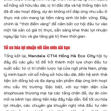
sổ hồng sở hữu lâu dài, vị trí đắc địa và hệ thống tiện ích
đã đi vào hoạt động, dự án không chỉ đáp ứng nhu cầu ở
thực mà còn mang lại tiềm năng sinh lời bền vững. Đây
chính là “thời điểm vàng” để nắm bắt cơ hội đầu tư vào
một tài sản có giá trị thực, sẵn sàng khai thác lợi nhuận
ngay lập tức và gia tăng giá trị theo thời gian.
Tối ưu hóa lợi nhuận với tầm nhìn dài hạn
Tổng kết lại,
Mandala CT14 Hồng Hà Eco City
hội tụ
đầy đủ các yếu tố để trở thành một lựa chọn đầu tư
xuất sắc: từ vị trí chiến lược tại cửa ngõ phía Nam, pháp
lý minh bạch với sổ hồng sở hữu lâu dài, đến hệ sinh thái
tiện ích đồng bộ và đa dạng sản phẩm đáp ứng linh hoạt
nhu cầu thị trường. Đặc biệt, với sự hiện diện của
shophouse thương mại tại các tầng chân đế, dự án còn
mở ra kênh tạo dòng tiền kép đầy hấp dẫn. Để tối ưu hóa
lợi nhuận, các chuyên gia khuyến nghị nhà đầu tư nên