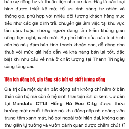
bảo sự riêng tư và thuận tiện cho cư dân. Đây là các loại
hình được thiết kế mở, tối ưu ánh sáng tự nhiên và
thông gió, phù hợp với nhiều đối tượng khách hàng mục
tiêu như các gia đình trẻ, chuyên gia làm việc tại khu vực
lân cận, hoặc những người đang tìm kiếm không gian
sống tiện nghi, xanh mát. Sự phổ biến của các loại hình
căn hộ này đảm bảo tính thanh khoản cao, dễ dàng cho
thuê với mức giá hấp dẫn và khả năng bán lại tốt, đặc
biệt khi nhu cầu về nhà ở chất lượng tại Thanh Trì ngày
càng tăng cao.
Tiện ích đồng bộ, gia tăng sức hút và chất lượng sống
Giá trị của một dự án bất động sản không chỉ nằm ở bản
thân căn hộ mà còn ở hệ sinh thái tiện ích đi kèm. Cư dân
tại
Mandala CT14 Hồng Hà Eco City
được thừa
hưởng một chuỗi tiện ích nội khu đẳng cấp như công viên
trung tâm xanh mát, hồ bơi ngoài trời hiện đại, không gian
thư giãn lý tưởng và vườn cảnh quan được chăm chút tỉ