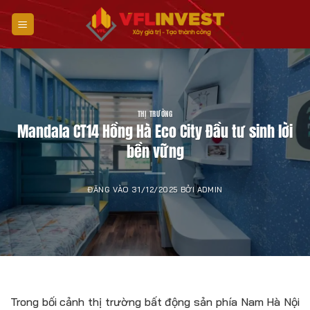
Bỏ
qua
nội
dung
THỊ TRƯỜNG
Mandala CT14 Hồng Hà Eco City Đầu tư sinh lời
bền vững
ĐĂNG VÀO
31/12/2025
BỞI
ADMIN
Trong bối cảnh thị trường bất động sản phía Nam Hà Nội