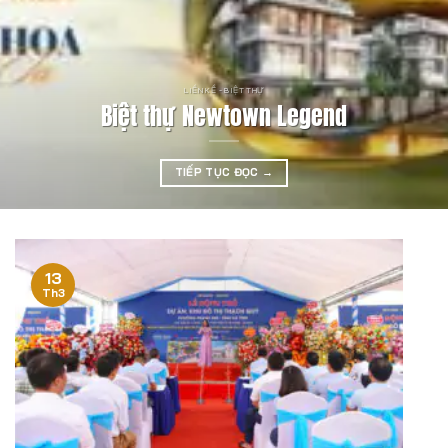
LIỀN KỀ - BIỆT THỰ
Biệt thự Newtown Legend
TIẾP TỤC ĐỌC
→
13
Th3