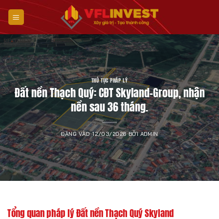
Bỏ
qua
nội
dung
THỦ TỤC PHÁP LÝ
Đất nền Thạch Quý: CĐT Skyland-Group, nhận
nền sau 36 tháng.
ĐĂNG VÀO
12/03/2026
BỞI
ADMIN
Tổng quan pháp lý Đất nền Thạch Quý Skyland