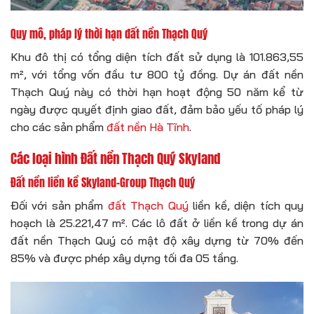
Quy mô, pháp lý thời hạn đất nền Thạch Quý
Khu đô thị có tổng diện tích đất sử dụng là 101.863,55
m², với tổng vốn đầu tư 800 tỷ đồng. Dự án đất nền
Thạch Quý này có thời hạn hoạt động 50 năm kể từ
ngày được quyết định giao đất, đảm bảo yếu tố pháp lý
cho các sản phẩm
đất nền Hà Tĩnh
.
Các loại hình Đất nền Thạch Quý Skyland
Đất nền liền kề Skyland-Group Thạch Quý
Đối với sản phẩm
đất Thạch Quý
liền kề, diện tích quy
hoạch là 25.221,47 m². Các lô đất ở liền kề trong dự án
đất nền Thạch Quý có mật độ xây dựng từ 70% đến
85% và được phép xây dựng tối đa 05 tầng.