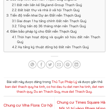
Đất nền liền kề Skyland-Group Thạch Quý
Đất biệt thự và nhà ở xã hội Thạch Quý
Tiến độ triển khai Dự án Đất nền Thạch Quý
Giai đoạn 1 hạ tầng chính Đất nền Thạch Quý
Tổng tiến độ 36 tháng nhận nền Thạch Quý
Đảm bảo pháp lý cho Đất nền Thạch Quý
Thời hạn hoạt động và quyền sở hữu đất nền Thạch
Quý
Hạ tầng kỹ thuật đồng bộ Đất nền Thạch Quý
Bài viết này được đăng trong
Thủ Tục Pháp Lý
và được gắn thẻ
ban dat thach quy ha tinh
,
co hoi dau tu dat nen ha tinh
,
dat nen
thach quy
,
Du an Thach Quy
,
mua dat Thach Quy
.
Chung cư Times Square Hà
Chung cư Viha Flora: Cơ hội
Nội: Vị trí vàng Phạm Hùng