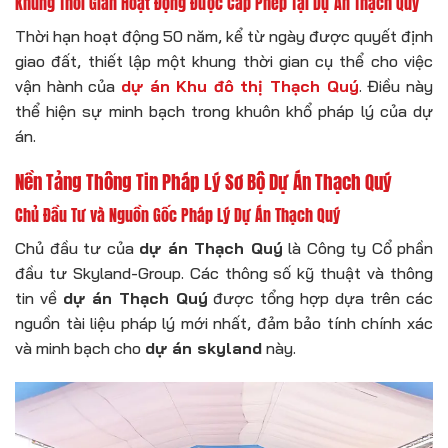
Khung Thời Gian Hoạt Động Được Cấp Phép Tại Dự Án Thạch Quý
Thời hạn hoạt động 50 năm, kể từ ngày được quyết định
giao đất, thiết lập một khung thời gian cụ thể cho việc
vận hành của
dự án Khu đô thị Thạch Quý
. Điều này
thể hiện sự minh bạch trong khuôn khổ pháp lý của dự
án.
Nền Tảng Thông Tin Pháp Lý Sơ Bộ Dự Án Thạch Quý
Chủ Đầu Tư và Nguồn Gốc Pháp Lý Dự Án Thạch Quý
Chủ đầu tư của
dự án Thạch Quý
là Công ty Cổ phần
đầu tư Skyland-Group. Các thông số kỹ thuật và thông
tin về
dự án Thạch Quý
được tổng hợp dựa trên các
nguồn tài liệu pháp lý mới nhất, đảm bảo tính chính xác
và minh bạch cho
dự án skyland
này.