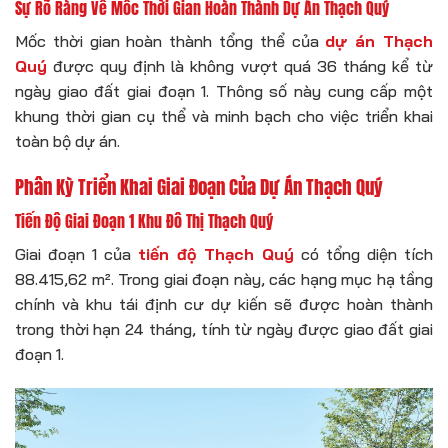
Sự Rõ Ràng Về Mốc Thời Gian Hoàn Thành Dự Án Thạch Quý
Mốc thời gian hoàn thành tổng thể của
dự án Thạch
Quý
được quy định là không vượt quá 36 tháng kể từ
ngày giao đất giai đoạn 1. Thông số này cung cấp một
khung thời gian cụ thể và minh bạch cho việc triển khai
toàn bộ dự án.
Phân Kỳ Triển Khai Giai Đoạn Của Dự Án Thạch Quý
Tiến Độ Giai Đoạn 1 Khu Đô Thị Thạch Quý
Giai đoạn 1 của
tiến độ Thạch Quý
có tổng diện tích
88.415,62 m². Trong giai đoạn này, các hạng mục hạ tầng
chính và khu tái định cư dự kiến sẽ được hoàn thành
trong thời hạn 24 tháng, tính từ ngày được giao đất giai
đoạn 1.