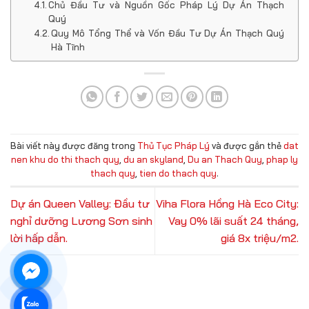
Chủ Đầu Tư và Nguồn Gốc Pháp Lý Dự Án Thạch
Quý
Quy Mô Tổng Thể và Vốn Đầu Tư Dự Án Thạch Quý
Hà Tĩnh
Bài viết này được đăng trong
Thủ Tục Pháp Lý
và được gắn thẻ
dat
nen khu do thi thach quy
,
du an skyland
,
Du an Thach Quy
,
phap ly
thach quy
,
tien do thach quy
.
Dự án Queen Valley: Đầu tư
Viha Flora Hồng Hà Eco City:
nghỉ dưỡng Lương Sơn sinh
Vay 0% lãi suất 24 tháng,
lời hấp dẫn.
giá 8x triệu/m2.