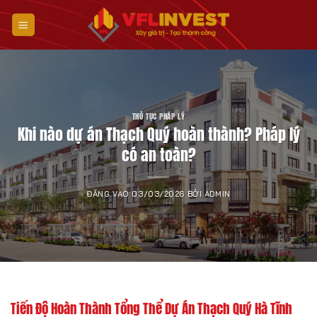
Bỏ
qua
nội
dung
THỦ TỤC PHÁP LÝ
Khi nào dự án Thạch Quý hoàn thành? Pháp lý
có an toàn?
ĐĂNG VÀO
03/03/2026
BỞI
ADMIN
Tiến Độ Hoàn Thành Tổng Thể Dự Án Thạch Quý Hà Tĩnh