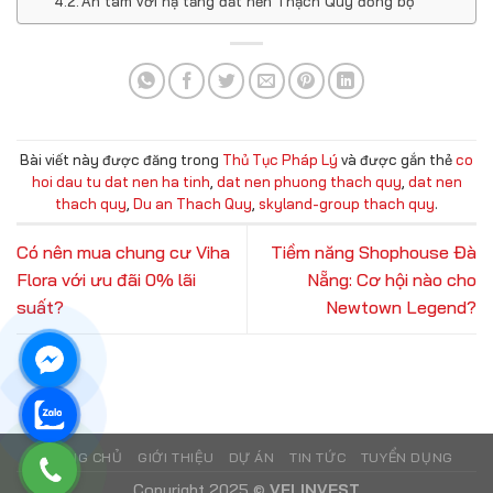
An tâm với hạ tầng đất nền Thạch Quý đồng bộ
Bài viết này được đăng trong
Thủ Tục Pháp Lý
và được gắn thẻ
co
hoi dau tu dat nen ha tinh
,
dat nen phuong thach quy
,
dat nen
thach quy
,
Du an Thach Quy
,
skyland-group thach quy
.
Có nên mua chung cư Viha
Tiềm năng Shophouse Đà
Flora với ưu đãi 0% lãi
Nẵng: Cơ hội nào cho
suất?
Newtown Legend?
TRANG CHỦ
GIỚI THIỆU
DỰ ÁN
TIN TỨC
TUYỂN DỤNG
Copyright 2025 ©
VFLINVEST