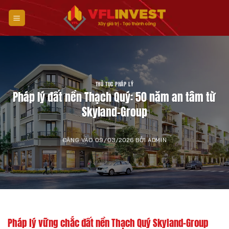
Bỏ
qua
nội
dung
THỦ TỤC PHÁP LÝ
Pháp lý đất nền Thạch Quý: 50 năm an tâm từ
Skyland-Group
ĐĂNG VÀO
09/03/2026
BỞI
ADMIN
Pháp lý vững chắc đất nền Thạch Quý Skyland-Group