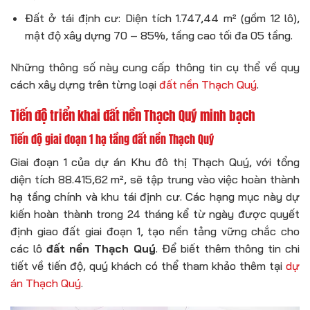
Đất ở tái định cư: Diện tích 1.747,44 m² (gồm 12 lô),
mật độ xây dựng 70 – 85%, tầng cao tối đa 05 tầng.
Những thông số này cung cấp thông tin cụ thể về quy
cách xây dựng trên từng loại
đất nền Thạch Quý
.
Tiến độ triển khai đất nền Thạch Quý minh bạch
Tiến độ giai đoạn 1 hạ tầng đất nền Thạch Quý
Giai đoạn 1 của dự án Khu đô thị Thạch Quý, với tổng
diện tích 88.415,62 m², sẽ tập trung vào việc hoàn thành
hạ tầng chính và khu tái định cư. Các hạng mục này dự
kiến hoàn thành trong 24 tháng kể từ ngày được quyết
định giao đất giai đoạn 1, tạo nền tảng vững chắc cho
các lô
đất nền Thạch Quý
. Để biết thêm thông tin chi
tiết về tiến độ, quý khách có thể tham khảo thêm tại
dự
án Thạch Quý
.