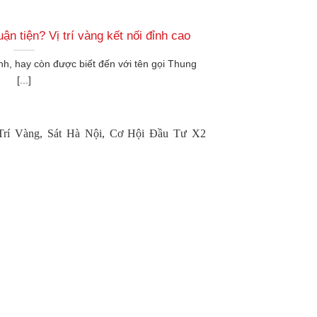
n tiện? Vị trí vàng kết nối đỉnh cao
, hay còn được biết đến với tên gọi Thung
[...]