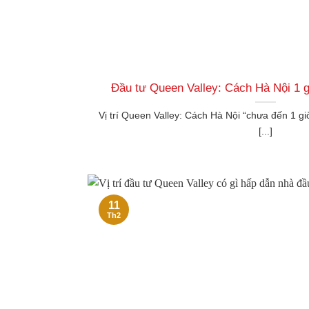
Đầu tư Queen Valley: Cách Hà Nội 1 g
Vị trí Queen Valley: Cách Hà Nội “chưa đến 1 g
[...]
11
Th2