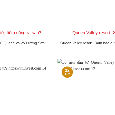
iờ, tiềm năng ra sao?
Queen Valley resort: S
iờ” Queen Valley Lương Sơn:
Queen Valley resort: Đảm bảo quy
22
Th2