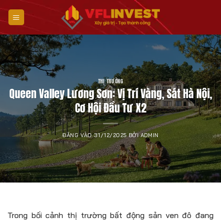
Bỏ
qua
nội
dung
THỊ TRƯỜNG
Queen Valley Lương Sơn: Vị Trí Vàng, Sát Hà Nội,
Cơ Hội Đầu Tư X2
ĐĂNG VÀO
31/12/2025
BỞI
ADMIN
Trong bối cảnh thị trường bất động sản ven đô đang