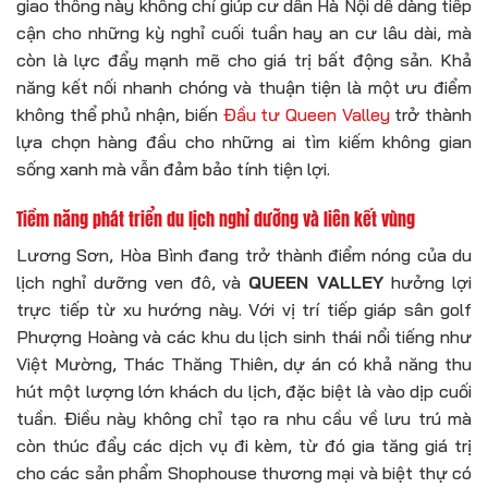
giao thông này không chỉ giúp cư dân Hà Nội dễ dàng tiếp
cận cho những kỳ nghỉ cuối tuần hay an cư lâu dài, mà
còn là lực đẩy mạnh mẽ cho giá trị bất động sản. Khả
năng kết nối nhanh chóng và thuận tiện là một ưu điểm
không thể phủ nhận, biến
Đầu tư Queen Valley
trở thành
lựa chọn hàng đầu cho những ai tìm kiếm không gian
sống xanh mà vẫn đảm bảo tính tiện lợi.
Tiềm năng phát triển du lịch nghỉ dưỡng và liên kết vùng
Lương Sơn, Hòa Bình đang trở thành điểm nóng của du
lịch nghỉ dưỡng ven đô, và
QUEEN VALLEY
hưởng lợi
trực tiếp từ xu hướng này. Với vị trí tiếp giáp sân golf
Phượng Hoàng và các khu du lịch sinh thái nổi tiếng như
Việt Mường, Thác Thăng Thiên, dự án có khả năng thu
hút một lượng lớn khách du lịch, đặc biệt là vào dịp cuối
tuần. Điều này không chỉ tạo ra nhu cầu về lưu trú mà
còn thúc đẩy các dịch vụ đi kèm, từ đó gia tăng giá trị
cho các sản phẩm Shophouse thương mại và biệt thự có