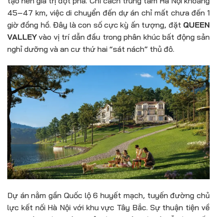
tạo nên giá trị đột phá. Chỉ cách trung tâm Hà Nội khoảng
45–47 km, việc di chuyển đến dự án chỉ mất chưa đến 1
giờ đồng hồ. Đây là con số cực kỳ ấn tượng, đặt
QUEEN
VALLEY
vào vị trí dẫn đầu trong phân khúc bất động sản
nghỉ dưỡng và an cư thứ hai “sát nách” thủ đô.
Dự án nằm gần Quốc lộ 6 huyết mạch, tuyến đường chủ
lực kết nối Hà Nội với khu vực Tây Bắc. Sự thuận tiện về