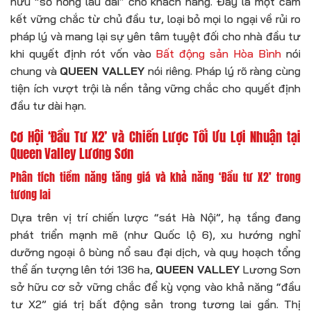
hữu “sổ hồng lâu dài” cho khách hàng. Đây là một cam
kết vững chắc từ chủ đầu tư, loại bỏ mọi lo ngại về rủi ro
pháp lý và mang lại sự yên tâm tuyệt đối cho nhà đầu tư
khi quyết định rót vốn vào
Bất động sản Hòa Bình
nói
chung và
QUEEN VALLEY
nói riêng. Pháp lý rõ ràng cùng
tiện ích vượt trội là nền tảng vững chắc cho quyết định
đầu tư dài hạn.
Cơ Hội ‘Đầu Tư X2’ và Chiến Lược Tối Ưu Lợi Nhuận tại
Queen Valley Lương Sơn
Phân tích tiềm năng tăng giá và khả năng ‘Đầu tư X2’ trong
tương lai
Dựa trên vị trí chiến lược “sát Hà Nội”, hạ tầng đang
phát triển mạnh mẽ (như Quốc lộ 6), xu hướng nghỉ
dưỡng ngoại ô bùng nổ sau đại dịch, và quy hoạch tổng
thể ấn tượng lên tới 136 ha,
QUEEN VALLEY
Lương Sơn
sở hữu cơ sở vững chắc để kỳ vọng vào khả năng “đầu
tư X2” giá trị bất động sản trong tương lai gần. Thị