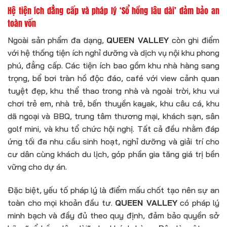
Hệ tiện ích đẳng cấp và pháp lý ‘Sổ hồng lâu dài’ đảm bảo an
toàn vốn
Ngoài sản phẩm đa dạng,
QUEEN VALLEY
còn ghi điểm
với hệ thống tiện ích nghỉ dưỡng và dịch vụ nội khu phong
phú, đẳng cấp. Các tiện ích bao gồm khu nhà hàng sang
trọng, bể bơi tràn hồ độc đáo, café với view cảnh quan
tuyệt đẹp, khu thể thao trong nhà và ngoài trời, khu vui
chơi trẻ em, nhà trẻ, bến thuyền kayak, khu câu cá, khu
dã ngoại và BBQ, trung tâm thương mại, khách sạn, sân
golf mini, và khu tổ chức hội nghị. Tất cả đều nhằm đáp
ứng tối đa nhu cầu sinh hoạt, nghỉ dưỡng và giải trí cho
cư dân cùng khách du lịch, góp phần gia tăng giá trị bền
vững cho dự án.
Đặc biệt, yếu tố pháp lý là điểm mấu chốt tạo nên sự an
toàn cho mọi khoản đầu tư.
QUEEN VALLEY
có pháp lý
minh bạch và đầy đủ theo quy định, đảm bảo quyền sở