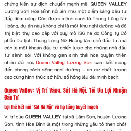
chứng kiến sự dịch chuyển mạnh mẽ,
QUEEN VALLEY
Lương Sơn Hòa Bình nổi lên như một điểm sáng đầu tư
đầy tiềm năng. Còn được mệnh danh là Thung Lũng Nữ
Hoàng, dự án này không chỉ là một khu nghỉ dưỡng và đô
thị biệt thự cao cấp với quy mô 136 ha do Công ty Cổ
phần Du lịch Thung Lũng Nữ Hoàng làm chủ đầu tư, mà
còn là một khoản đầu tư chiến lược cho những nhà đầu
tư sành sỏi. Với không gian sinh thái hòa quyện thiên
nhiên đồi núi,
Queen Valley Lương Sơn
cam kết mang
đến phong cách sống nghỉ dưỡng – an cư chất lượng
cao cùng hình thức sở hữu sổ hồng lâu dài minh bạch.
Queen Valley: Vị Trí Vàng, Sát Hà Nội, Tối Ưu Lợi Nhuận
Đầu Tư
Lợi thế kết nối ‘Sát Hà Nội’ và hạ tầng huyết mạch
Vị trí của
QUEEN VALLEY
tại xã Lâm Sơn, huyện Lương
Sơn, tỉnh Hòa Bình là một trong những yếu tố then chốt