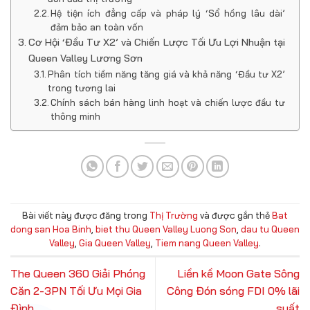
Hệ tiện ích đẳng cấp và pháp lý ‘Sổ hồng lâu dài’
đảm bảo an toàn vốn
Cơ Hội ‘Đầu Tư X2’ và Chiến Lược Tối Ưu Lợi Nhuận tại
Queen Valley Lương Sơn
Phân tích tiềm năng tăng giá và khả năng ‘Đầu tư X2’
trong tương lai
Chính sách bán hàng linh hoạt và chiến lược đầu tư
thông minh
Bài viết này được đăng trong
Thị Trường
và được gắn thẻ
Bat
dong san Hoa Binh
,
biet thu Queen Valley Luong Son
,
dau tu Queen
Valley
,
Gia Queen Valley
,
Tiem nang Queen Valley
.
The Queen 360 Giải Phóng
Liền kề Moon Gate Sông
Căn 2-3PN Tối Ưu Mọi Gia
Công Đón sóng FDI 0% lãi
Đình
suất