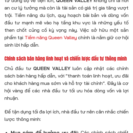
tư đồng bộ về tiện ích,
QUEEN VALLEY
không chỉ là nơi
an cư lý tưởng mà còn là tài sản có giá trị gia tăng vượt
trội. Tiềm năng du lịch, quy hoạch bài bản và dòng vốn
đầu tư mạnh mẽ vào hạ tầng khu vực là những yếu tố
then chốt củng cố kỳ vọng này. Việc sở hữu một sản
phẩm tại
Tiềm năng Queen Valley
chính là nắm giữ cơ hội
sinh lời hấp dẫn.
Chính sách bán hàng linh hoạt và chiến lược đầu tư thông minh
Chủ đầu tư
QUEEN VALLEY
luôn cập nhật các chính
sách bán hàng hấp dẫn, với “thanh toán linh hoạt, ưu đãi
cho khách hàng mua sớm và hỗ trợ tài chính”. Đây là cơ
hội vàng để các nhà đầu tư tối ưu hóa dòng vốn và lợi
nhuận.
Để tận dụng tối đa lợi ích, nhà đầu tư nên cân nhắc chiến
lược thông minh:
Mua sớm để hưởng ưu đãi:
Các chính sách chiết