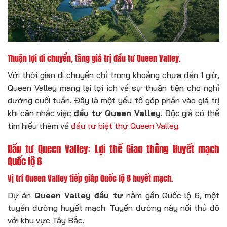
Thuận lợi di chuyển, tăng giá trị đầu tư Queen Valley.
Với thời gian di chuyển chỉ trong khoảng chưa đến 1 giờ,
Queen Valley mang lại lợi ích về sự thuận tiện cho nghỉ
dưỡng cuối tuần. Đây là một yếu tố góp phần vào giá trị
khi cân nhắc việc
đầu tư Queen Valley
. Độc giả có thể
tìm hiểu thêm về
đầu tư biệt thự Queen Valley
.
Đầu tư Queen Valley: Lợi thế Giao thông Huyết mạch
Quốc lộ 6
Vị trí Queen Valley tiếp giáp Quốc lộ 6 huyết mạch.
Dự án
Queen Valley đầu tư
nằm gần Quốc lộ 6, một
tuyến đường huyết mạch. Tuyến đường này nối thủ đô
với khu vực Tây Bắc.