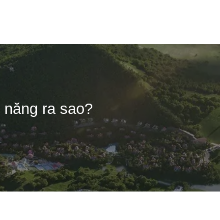
rang chủ
Giới Thiệu
Dự án
Tin tức
Tuyển Dụng
m năng ra sao?