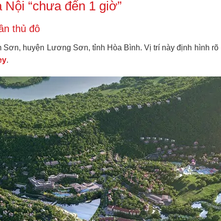
à Nội “chưa đến 1 giờ”
ần thủ đô
m Sơn, huyện Lương Sơn, tỉnh Hòa Bình. Vị trí này định hình rõ 
ey
.