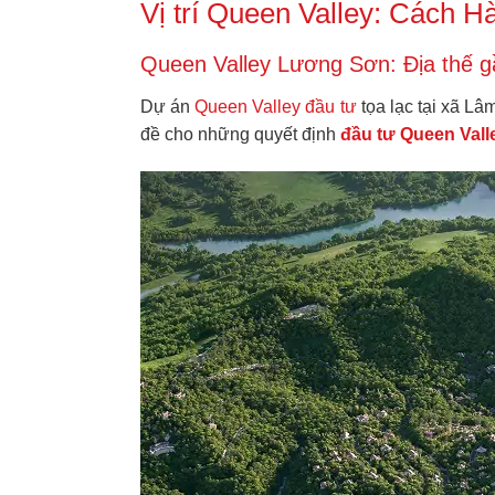
Vị trí Queen Valley: Cách H
Queen Valley Lương Sơn: Địa thế g
Dự án
Queen Valley đầu tư
tọa lạc tại xã Lâ
đề cho những quyết định
đầu tư Queen Vall