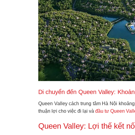
Di chuyển đến Queen Valley: Khoả
Queen Valley cách trung tâm Hà Nội khoảng 
thuận lợi cho việc đi lại và
đầu tư Queen Val
Queen Valley: Lợi thế kết nối