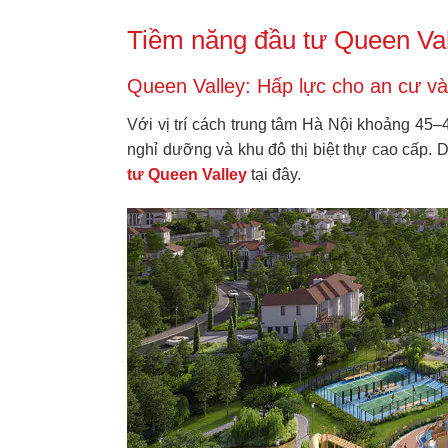
Tiềm năng đầu tư Queen Valle
Queen Valley: Hấp lực cho an cư v
Với vị trí cách trung tâm Hà Nội khoảng 45
nghỉ dưỡng và khu đô thị biệt thự cao cấp.
tư Queen Valley
tại đây.