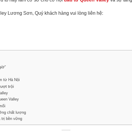
lley Lương Sơn, Quý khách hàng vui lòng liên hệ:
giờ”
ô
m từ Hà Nội
ượt trội
alley
ueen Valley
nối
ưỡng chất lượng
 trị bền vững