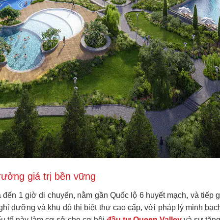
rưởng giá trị bền vững
ưa đến 1 giờ di chuyển, nằm gần Quốc lộ 6 huyết mạch, và tiếp
nghỉ dưỡng và khu đô thị biệt thự cao cấp, với pháp lý minh b
ếu tố này làm cơ sở cho cơ hội
đầu tư Queen Valley
và sự tăng 