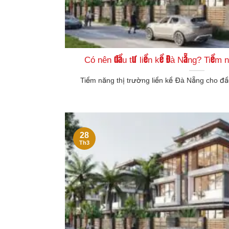
Có nên đầu tư liền kề Đà Nẵng? Tiềm n
Tiềm năng thị trường liền kề Đà Nẵng cho đầu
28
Th3