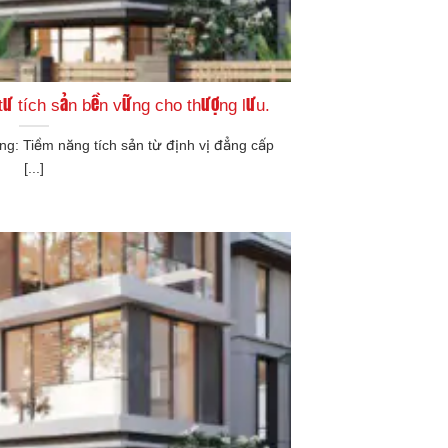
tư tích sản bền vững cho thượng lưu.
: Tiềm năng tích sản từ định vị đẳng cấp
[...]