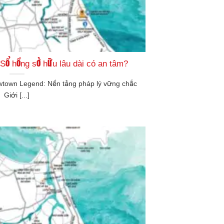
 Sổ hồng sở hữu lâu dài có an tâm?
town Legend: Nền tảng pháp lý vững chắc
Giới [...]