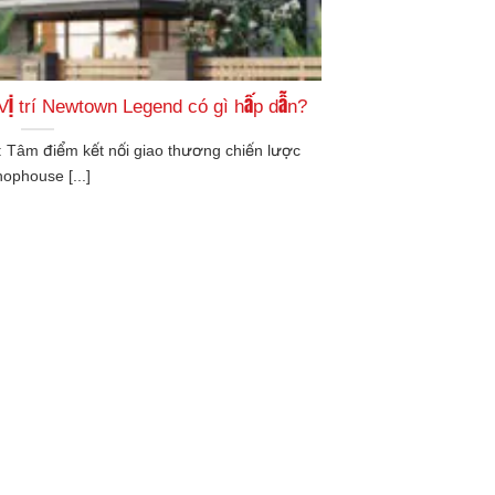
Vị trí Newtown Legend có gì hấp dẫn?
 Tâm điểm kết nối giao thương chiến lược
ophouse [...]