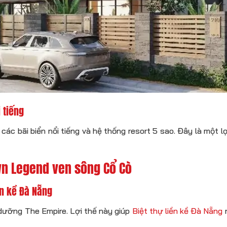
 tiếng
n các bãi biển nổi tiếng và hệ thống resort 5 sao. Đây là một 
wn Legend ven sông Cổ Cò
ền kề Đà Nẵng
 dưỡng The Empire. Lợi thế này giúp
Biệt thự liền kề Đà Nẵng
n