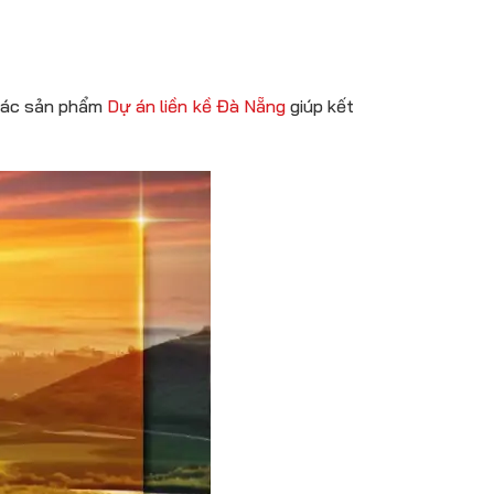
 các sản phẩm
Dự án liền kề Đà Nẵng
giúp kết