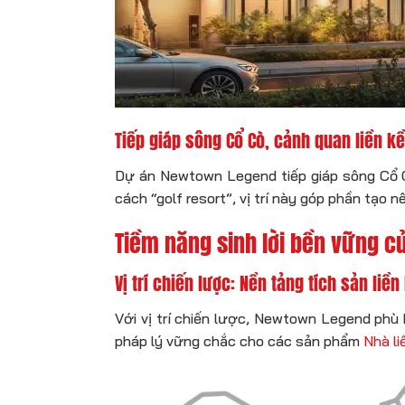
Tiếp giáp sông Cổ Cò, cảnh quan liền 
Dự án Newtown Legend tiếp giáp sông Cổ Cò
cách “golf resort”, vị trí này góp phần tạo
Tiềm năng sinh lời bền vững c
Vị trí chiến lược: Nền tảng tích sản liề
Với vị trí chiến lược, Newtown Legend phù
pháp lý vững chắc cho các sản phẩm
Nhà l