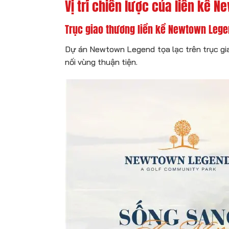
Vị trí chiến lược của liền kề
Trục giao thương liền kề Newtown Lege
Dự án Newtown Legend tọa lạc trên trục gi
nối vùng thuận tiện.