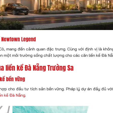
kề Newtown Legend
, mang đến cảnh quan đặc trưng. Cùng với định vị là không
 nên một môi trường sống chất lượng cho các căn liền kề Đà Nẵ
ủa liền kề Đà Nẵng Trường Sa
n kề bền vững
 hợp cho đầu tư tích sản bền vững. Pháp lý dự án đầy đủ với
iền kề Đà Nẵng
.