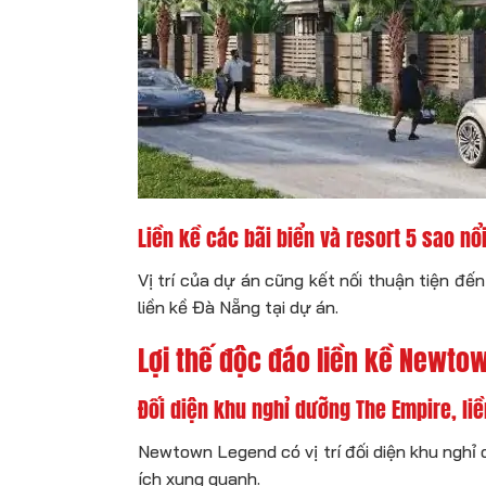
Liền kề các bãi biển và resort 5 sao nổi
Vị trí của dự án cũng kết nối thuận tiện đế
liền kề Đà Nẵng tại dự án.
Lợi thế độc đáo liền kề Newto
Đối diện khu nghỉ dưỡng The Empire, li
Newtown Legend có vị trí đối diện khu nghỉ
ích xung quanh.