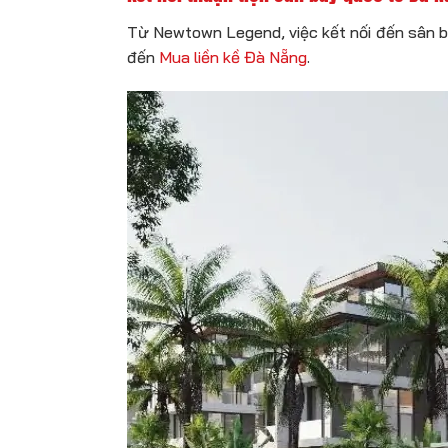
Từ Newtown Legend, việc kết nối đến sân ba
đến
Mua liền kề Đà Nẵng
.