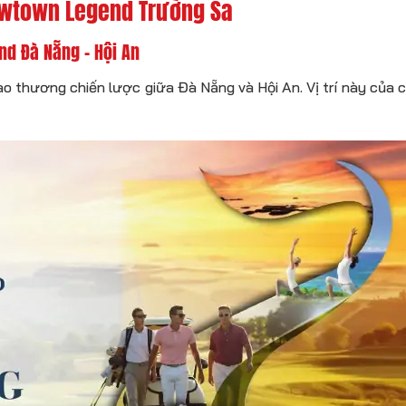
 Newtown Legend Trường Sa
nd Đà Nẵng – Hội An
ao thương chiến lược giữa Đà Nẵng và Hội An. Vị trí này của