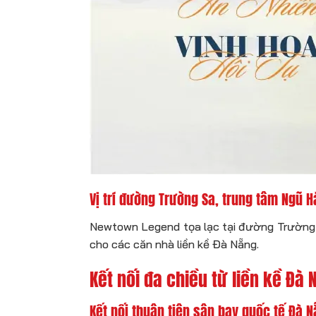
Vị trí đường Trường Sa, trung tâm Ngũ 
Newtown Legend tọa lạc tại đường Trường Sa
cho các căn nhà liền kề Đà Nẵng.
Kết nối đa chiều từ liền kề Đ
Kết nối thuận tiện sân bay quốc tế Đà 