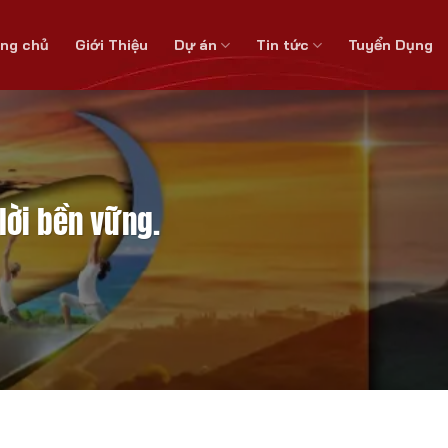
ang chủ
Giới Thiệu
Dự án
Tin tức
Tuyển Dụng
 lời bền vững.