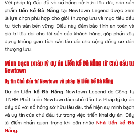
Với pháp lý đầy đủ và sổ hồng sở hữu lâu dài, các sản
phẩm
liền kề Đà Nẵng
tại Newtown Legend được xem
là lựa chọn phù hợp cho giới thượng lưu và mục tiêu đầu
tư tích sản bền vững. Điều này đảm bảo tính an toàn và
giá trị lâu dài cho tài sản của khách hàng, góp phần xây
dựng không gian tích sản lâu dài cho cộng đồng cư dân
thượng lưu.
Minh bạch pháp lý dự án
Liền kề Đà Nẵng
từ Chủ đầu tư
Newtown
Uy tín Chủ đầu tư Newtown và pháp lý
Liền kề Đà Nẵng
Dự án
Liền kề Đà Nẵng
Newtown Legend do Công ty
TNHH Phát triển Newtown làm chủ đầu tư. Pháp lý dự án
đầy đủ với sổ hồng sở hữu lâu dài, thể hiện sự minh bạch
và uy tín của chủ đầu tư trong việc triển khai dự án. Đây
là điểm nhấn quan trọng khi cân nhắc
Nhà liền kề Đà
Nẵng
.