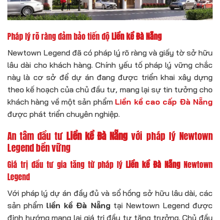
Pháp lý rõ ràng đảm bảo tiến độ
Liền kề Đà Nẵng
Newtown Legend đã có pháp lý rõ ràng và giấy tờ sở hữu
lâu dài cho khách hàng. Chính yếu tố pháp lý vững chắc
này là cơ sở để dự án đang được triển khai xây dựng
theo kế hoạch của chủ đầu tư, mang lại sự tin tưởng cho
khách hàng về một sản phẩm
Liền kề cao cấp Đà Nẵng
được phát triển chuyên nghiệp.
An tâm đầu tư
Liền kề Đà Nẵng
với pháp lý Newtown
Legend bền vững
Giá trị đầu tư gia tăng từ pháp lý
Liền kề Đà Nẵng
Newtown
Legend
Với pháp lý dự án đầy đủ và sổ hồng sở hữu lâu dài, các
sản phẩm
liền kề Đà Nẵng
tại Newtown Legend được
định hướng mang lại giá trị đầu tư tăng trưởng. Chủ đầu