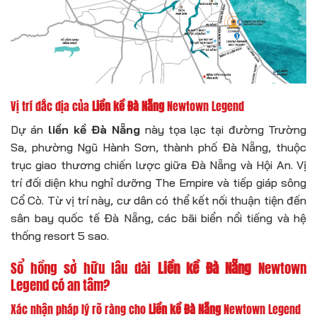
Vị trí đắc địa của
Liền kề Đà Nẵng
Newtown Legend
Dự án
liền kề Đà Nẵng
này tọa lạc tại đường Trường
Sa, phường Ngũ Hành Sơn, thành phố Đà Nẵng, thuộc
trục giao thương chiến lược giữa Đà Nẵng và Hội An. Vị
trí đối diện khu nghỉ dưỡng The Empire và tiếp giáp sông
Cổ Cò. Từ vị trí này, cư dân có thể kết nối thuận tiện đến
sân bay quốc tế Đà Nẵng, các bãi biển nổi tiếng và hệ
thống resort 5 sao.
Sổ hồng sở hữu lâu dài
Liền kề Đà Nẵng
Newtown
Legend có an tâm?
Xác nhận pháp lý rõ ràng cho
Liền kề Đà Nẵng
Newtown Legend