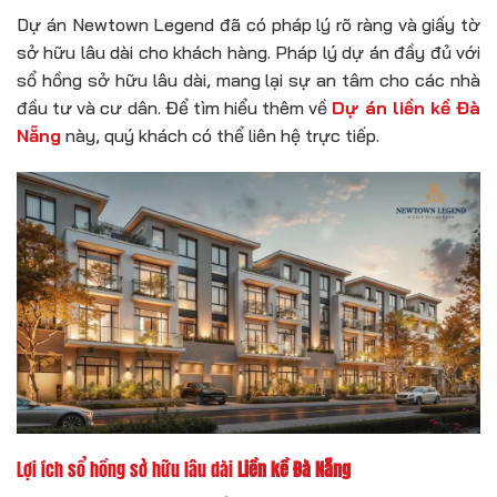
Dự án Newtown Legend đã có pháp lý rõ ràng và giấy tờ
sở hữu lâu dài cho khách hàng. Pháp lý dự án đầy đủ với
sổ hồng sở hữu lâu dài, mang lại sự an tâm cho các nhà
đầu tư và cư dân. Để tìm hiểu thêm về
Dự án liền kề Đà
Nẵng
này, quý khách có thể liên hệ trực tiếp.
Lợi ích sổ hồng sở hữu lâu dài
Liền kề Đà Nẵng