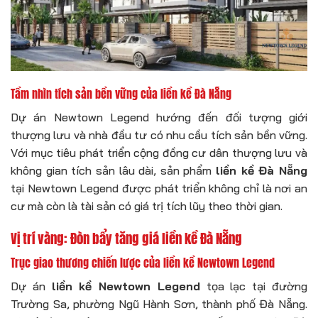
Tầm nhìn tích sản bền vững của liền kề Đà Nẵng
Dự án Newtown Legend hướng đến đối tượng giới
thượng lưu và nhà đầu tư có nhu cầu tích sản bền vững.
Với mục tiêu phát triển cộng đồng cư dân thượng lưu và
không gian tích sản lâu dài, sản phẩm
liền kề Đà Nẵng
tại Newtown Legend được phát triển không chỉ là nơi an
cư mà còn là tài sản có giá trị tích lũy theo thời gian.
Vị trí vàng: Đòn bẩy tăng giá liền kề Đà Nẵng
Trục giao thương chiến lược của liền kề Newtown Legend
Dự án
liền kề Newtown Legend
tọa lạc tại đường
Trường Sa, phường Ngũ Hành Sơn, thành phố Đà Nẵng.