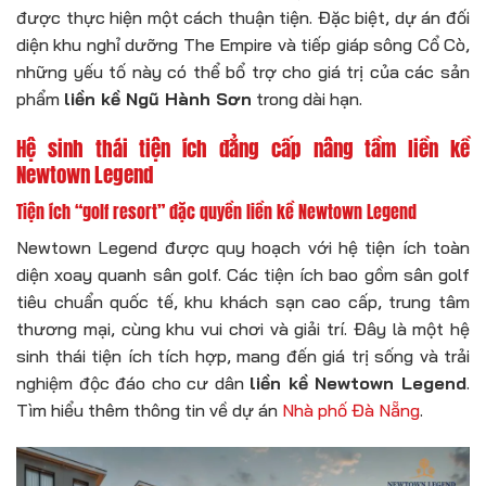
được thực hiện một cách thuận tiện. Đặc biệt, dự án đối
diện khu nghỉ dưỡng The Empire và tiếp giáp sông Cổ Cò,
những yếu tố này có thể bổ trợ cho giá trị của các sản
phẩm
liền kề Ngũ Hành Sơn
trong dài hạn.
Hệ sinh thái tiện ích đẳng cấp nâng tầm liền kề
Newtown Legend
Tiện ích “golf resort” đặc quyền liền kề Newtown Legend
Newtown Legend được quy hoạch với hệ tiện ích toàn
diện xoay quanh sân golf. Các tiện ích bao gồm sân golf
tiêu chuẩn quốc tế, khu khách sạn cao cấp, trung tâm
thương mại, cùng khu vui chơi và giải trí. Đây là một hệ
sinh thái tiện ích tích hợp, mang đến giá trị sống và trải
nghiệm độc đáo cho cư dân
liền kề Newtown Legend
.
Tìm hiểu thêm thông tin về dự án
Nhà phố Đà Nẵng
.