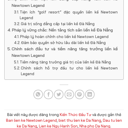
Newtown Legend
Tiện ích “golf resort” đặc quyền liền kề Newtown
Legend
Giá trị sống đẳng cấp tại liền kề Đà Nẵng
Pháp lý vững chắc: Nền tảng tích sản liền kề Đà Nẵng
Pháp lý hoàn chỉnh cho liền kề Newtown Legend
Đảm bảo quyền sở hữu lâu dài liền kề Đà Nẵng
Chính sách đầu tư và tiềm năng tăng trưởng liền kề
Newtown Legend
Tiềm năng tăng trưởng giá trị của liền kề Đà Nẵng
Chính sách hỗ trợ đầu tư cho liền kề Newtown
Legend
Bài viết này được đăng trong
Kiến Thức Đầu Tư
và được gắn thẻ
Ban lien ke Newtown Legend
,
biet thu lien ke Da Nang
,
Dau tu lien
ke Da Nang
,
Lien ke Ngu Hanh Son
,
Nha pho Da Nang
.