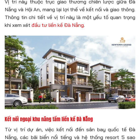
Vị trí này thuộc trục giao thương chiến lược giữa Đà
Nẵng và Hội An, mang lại lợi thế về kết nối và giao thông.
Thông tin chi tiết về vị trí này là một yếu tố quan trọng
khi xem xét
đầu tư liền kề Đà Nẵng
.
Kết nối ngoại khu nâng tầm liền kề Đà Nẵng
Từ vị trí dự án, việc kết nối đến sân bay quốc tế Đà
Nẵng, các bãi biển nổi tiếng và hệ thống resort 5 sao