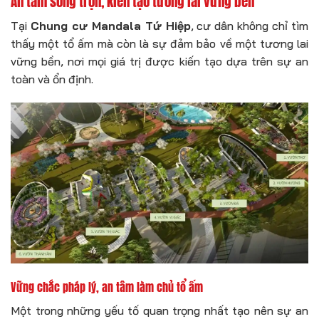
An tâm sống trọn, kiến tạo tương lai vững bền
Tại
Chung cư Mandala Tứ Hiệp
, cư dân không chỉ tìm
thấy một tổ ấm mà còn là sự đảm bảo về một tương lai
vững bền, nơi mọi giá trị được kiến tạo dựa trên sự an
toàn và ổn định.
Vững chắc pháp lý, an tâm làm chủ tổ ấm
Một trong những yếu tố quan trọng nhất tạo nên sự an