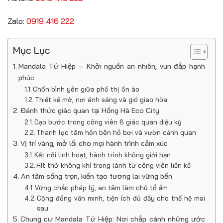
Zalo:
0919 416 222
Mục Lục
Mandala Tứ Hiệp – Khởi nguồn an nhiên, vun đắp hạnh
phúc
Chốn bình yên giữa phố thị ồn ào
Thiết kế mở, nơi ánh sáng và gió giao hòa
Đánh thức giác quan tại Hồng Hà Eco City
Dạo bước trong công viên 6 giác quan diệu kỳ
Thanh lọc tâm hồn bên hồ bơi và vườn cảnh quan
Vị trí vàng, mở lối cho mọi hành trình cảm xúc
Kết nối linh hoạt, hành trình không giới hạn
Hít thở không khí trong lành từ công viên liền kề
An tâm sống trọn, kiến tạo tương lai vững bền
Vững chắc pháp lý, an tâm làm chủ tổ ấm
Cộng đồng văn minh, tiện ích đủ đầy cho thế hệ mai
sau
Chung cư Mandala Tứ Hiệp: Nơi chắp cánh những ước