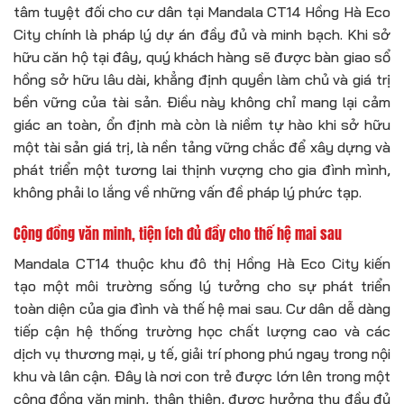
tâm tuyệt đối cho cư dân tại Mandala CT14 Hồng Hà Eco
City chính là pháp lý dự án đầy đủ và minh bạch. Khi sở
hữu căn hộ tại đây, quý khách hàng sẽ được bàn giao sổ
hồng sở hữu lâu dài, khẳng định quyền làm chủ và giá trị
bền vững của tài sản. Điều này không chỉ mang lại cảm
giác an toàn, ổn định mà còn là niềm tự hào khi sở hữu
một tài sản giá trị, là nền tảng vững chắc để xây dựng và
phát triển một tương lai thịnh vượng cho gia đình mình,
không phải lo lắng về những vấn đề pháp lý phức tạp.
Cộng đồng văn minh, tiện ích đủ đầy cho thế hệ mai sau
Mandala CT14 thuộc khu đô thị Hồng Hà Eco City kiến
tạo một môi trường sống lý tưởng cho sự phát triển
toàn diện của gia đình và thế hệ mai sau. Cư dân dễ dàng
tiếp cận hệ thống trường học chất lượng cao và các
dịch vụ thương mại, y tế, giải trí phong phú ngay trong nội
khu và lân cận. Đây là nơi con trẻ được lớn lên trong một
cộng đồng văn minh, thân thiện, được hưởng thụ đầy đủ