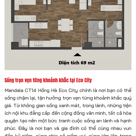
Sống trọn vẹn từng khoảnh khắc tại Eco City
Mandala CT14 Hồng Hà Eco City chính là nơi bạn có thể
sống chậm lại, tận hưởng trọn vẹn từng khoảnh khắc quý
giá. Từ không gian sống xanh mát, trong lành, những tiện
ích nội khu đẳng cấp đến cộng đồng văn minh, tất cả hòa
quyện tạo nên một bức tranh cuộc sống an lành và hạnh
phúc. Đây là nơi bạn và gia đình có thể cùng nhau vun
đắp kỷ niệm, cùng chia sẻ niềm vui, cùng lớn lên trong