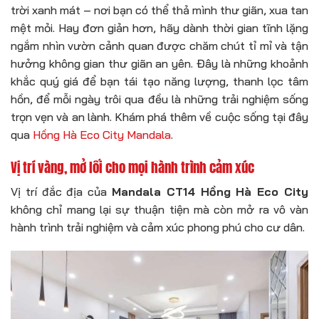
trời xanh mát – nơi bạn có thể thả mình thư giãn, xua tan
mệt mỏi. Hay đơn giản hơn, hãy dành thời gian tĩnh lặng
ngắm nhìn vườn cảnh quan được chăm chút tỉ mỉ và tận
hưởng không gian thư giãn an yên. Đây là những khoảnh
khắc quý giá để bạn tái tạo năng lượng, thanh lọc tâm
hồn, để mỗi ngày trôi qua đều là những trải nghiệm sống
trọn vẹn và an lành. Khám phá thêm về cuộc sống tại đây
qua
Hồng Hà Eco City Mandala
.
Vị trí vàng, mở lối cho mọi hành trình cảm xúc
Vị trí đắc địa của
Mandala CT14 Hồng Hà Eco City
không chỉ mang lại sự thuận tiện mà còn mở ra vô vàn
hành trình trải nghiệm và cảm xúc phong phú cho cư dân.