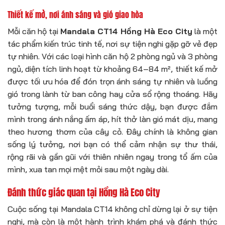
Thiết kế mở, nơi ánh sáng và gió giao hòa
Mỗi căn hộ tại
Mandala CT14 Hồng Hà Eco City
là một
tác phẩm kiến trúc tinh tế, nơi sự tiện nghi gặp gỡ vẻ đẹp
tự nhiên. Với các loại hình căn hộ 2 phòng ngủ và 3 phòng
ngủ, diện tích linh hoạt từ khoảng 64–84 m², thiết kế mở
được tối ưu hóa để đón trọn ánh sáng tự nhiên và luồng
gió trong lành từ ban công hay cửa sổ rộng thoáng. Hãy
tưởng tượng, mỗi buổi sáng thức dậy, bạn được đắm
mình trong ánh nắng ấm áp, hít thở làn gió mát dịu, mang
theo hương thơm của cây cỏ. Đây chính là không gian
sống lý tưởng, nơi bạn có thể cảm nhận sự thư thái,
rộng rãi và gần gũi với thiên nhiên ngay trong tổ ấm của
mình, xua tan mọi mệt mỏi sau một ngày dài.
Đánh thức giác quan tại Hồng Hà Eco City
Cuộc sống tại Mandala CT14 không chỉ dừng lại ở sự tiện
nghi, mà còn là một hành trình khám phá và đánh thức