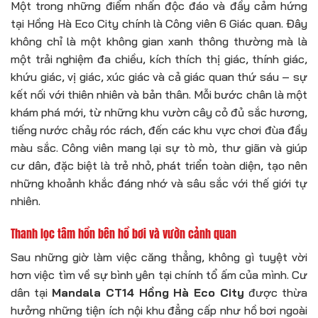
Một trong những điểm nhấn độc đáo và đầy cảm hứng
tại Hồng Hà Eco City chính là Công viên 6 Giác quan. Đây
không chỉ là một không gian xanh thông thường mà là
một trải nghiệm đa chiều, kích thích thị giác, thính giác,
khứu giác, vị giác, xúc giác và cả giác quan thứ sáu – sự
kết nối với thiên nhiên và bản thân. Mỗi bước chân là một
khám phá mới, từ những khu vườn cây cỏ đủ sắc hương,
tiếng nước chảy róc rách, đến các khu vực chơi đùa đầy
màu sắc. Công viên mang lại sự tò mò, thư giãn và giúp
cư dân, đặc biệt là trẻ nhỏ, phát triển toàn diện, tạo nên
những khoảnh khắc đáng nhớ và sâu sắc với thế giới tự
nhiên.
Thanh lọc tâm hồn bên hồ bơi và vườn cảnh quan
Sau những giờ làm việc căng thẳng, không gì tuyệt vời
hơn việc tìm về sự bình yên tại chính tổ ấm của mình. Cư
dân tại
Mandala CT14 Hồng Hà Eco City
được thừa
hưởng những tiện ích nội khu đẳng cấp như hồ bơi ngoài