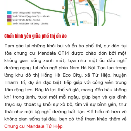
Chốn bình yên giữa phố thị ồn ào
Tạm gác lại những khói bụi và ồn ào phố thị, cư dân tại
tòa chung cư Mandala CT14 được chào đón bởi một
không gian sống xanh mát, tựa như một ốc đảo nghỉ
dưỡng ngay tại cửa ngõ phía Nam Hà Nội. Tọa lạc trong
lòng khu đô thị Hồng Hà Eco City, xã Tứ Hiệp, huyện
Thanh Trì, dự án đặc biệt tiếp giáp với công viên trung
tâm rộng lớn. Đây là lợi thế vô giá, mang đến bầu không
khí trong lành, tươi mới mỗi ngày, giúp bạn và gia đình
thực sự thoát ly khỏi sự xô bồ, tìm về sự bình yên, thư
thái như một kỳ nghỉ dưỡng bất tận. Để hiểu rõ hơn về
không gian sống tại đây, bạn có thể tham khảo thêm về
Chung cư Mandala Tứ Hiệp
.