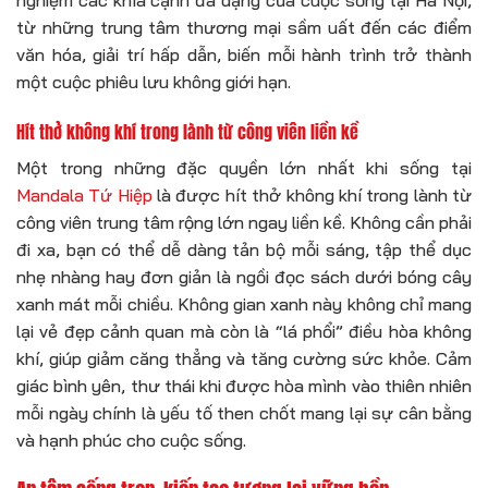
nghiệm các khía cạnh đa dạng của cuộc sống tại Hà Nội,
từ những trung tâm thương mại sầm uất đến các điểm
văn hóa, giải trí hấp dẫn, biến mỗi hành trình trở thành
một cuộc phiêu lưu không giới hạn.
Hít thở không khí trong lành từ công viên liền kề
Một trong những đặc quyền lớn nhất khi sống tại
Mandala Tứ Hiệp
là được hít thở không khí trong lành từ
công viên trung tâm rộng lớn ngay liền kề. Không cần phải
đi xa, bạn có thể dễ dàng tản bộ mỗi sáng, tập thể dục
nhẹ nhàng hay đơn giản là ngồi đọc sách dưới bóng cây
xanh mát mỗi chiều. Không gian xanh này không chỉ mang
lại vẻ đẹp cảnh quan mà còn là “lá phổi” điều hòa không
khí, giúp giảm căng thẳng và tăng cường sức khỏe. Cảm
giác bình yên, thư thái khi được hòa mình vào thiên nhiên
mỗi ngày chính là yếu tố then chốt mang lại sự cân bằng
và hạnh phúc cho cuộc sống.