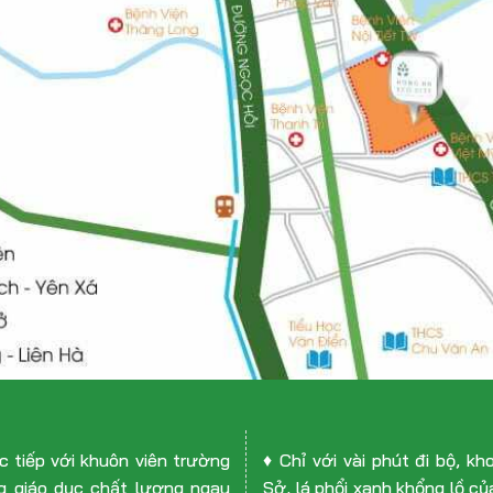
c tiếp với khuôn viên trường
♦ Chỉ với vài phút đi bộ, k
g giáo dục chất lượng ngay
Sở, lá phổi xanh khổng lồ c