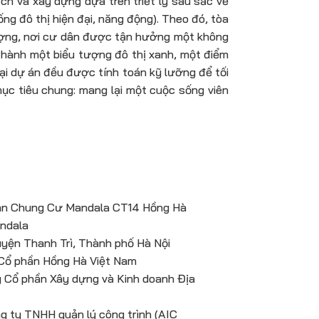
h và xây dựng dựa trên triết lý sâu sắc về
ống đô thị hiện đại, năng động). Theo đó, tòa
lượng, nơi cư dân được tận hưởng một không
 thành một biểu tượng đô thị xanh, một điểm
 tại dự án đều được tính toán kỹ lưỡng để tối
mục tiêu chung: mang lại một cuộc sống viên
 án Chung Cư Mandala CT14 Hồng Hà
andala
 Huyện Thanh Trì, Thành phố Hà Nội
y Cổ phần Hồng Hà Việt Nam
y Cổ phần Xây dựng và Kinh doanh Địa
ng ty TNHH quản lý công trình (AIC