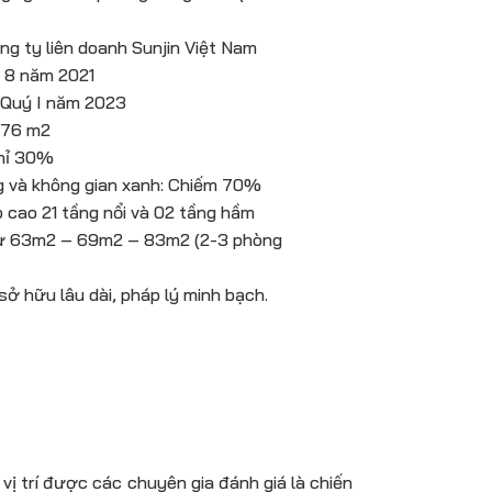
ông ty liên doanh Sunjin Việt Nam
g 8 năm 2021
: Quý I năm 2023
.076 m2
Chỉ 30%
ng và không gian xanh: Chiếm 70%
p cao 21 tầng nổi và 02 tầng hầm
: Từ 63m2 – 69m2 – 83m2 (2-3 phòng
sở hữu lâu dài, pháp lý minh bạch.
vị trí được các chuyên gia đánh giá là chiến