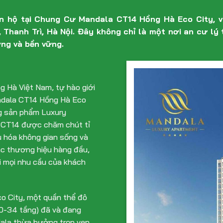
 hộ tại Chung Cư Mandala CT14 Hồng Hà Eco City, vi
, Thanh Trì, Hà Nội. Đây không chỉ là một nơi an cư l
ng và bền vững.
g Hà Việt Nam, tự hào giới
ndala CT14 Hồng Hà Eco
ng sản phẩm Luxury
a CT14 được chăm chút tỉ
u hóa không gian sống và
các thương hiệu hàng đầu,
 mọi nhu cầu của khách
co City, một quần thể đô
10-34 tầng) đã và đang
ala thừa hưởng trọn vẹn