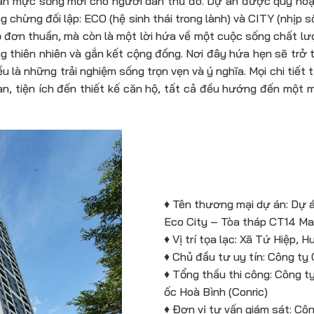
ẩn mực sống mới cho người dân thủ đô. Dự án được quy hoạc
 chừng đối lập: ECO (hệ sinh thái trong lành) và CITY (nhịp s
ộ đơn thuần, mà còn là một lời hứa về một cuộc sống chất 
ng thiên nhiên và gắn kết cộng đồng. Nơi đây hứa hẹn sẽ trở
u là những trải nghiệm sống trọn vẹn và ý nghĩa. Mọi chi tiết
n, tiện ích đến thiết kế căn hộ, tất cả đều hướng đến một 
♦ Tên thương mại dự án: Dự
Eco City – Tòa tháp CT14 M
♦ Vị trí tọa lạc: Xã Tứ Hiệp,
♦ Chủ đầu tư uy tín: Công t
♦ Tổng thầu thi công: Công t
ốc Hoà Bình (Conric)
♦ Đơn vị tư vấn giám sát: Cô