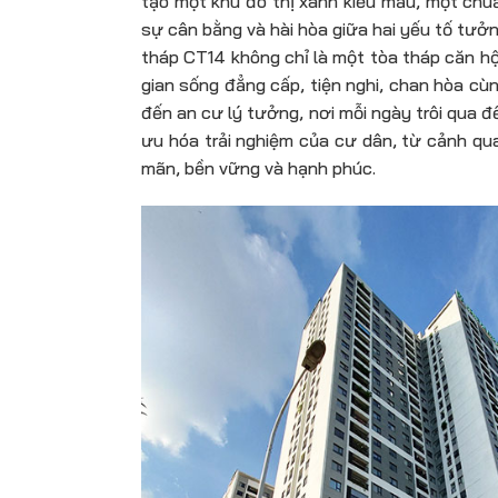
tạo một khu đô thị xanh kiểu mẫu, một chu
sự cân bằng và hài hòa giữa hai yếu tố tưởng
tháp CT14 không chỉ là một tòa tháp căn h
gian sống đẳng cấp, tiện nghi, chan hòa cù
đến an cư lý tưởng, nơi mỗi ngày trôi qua đề
ưu hóa trải nghiệm của cư dân, từ cảnh qua
mãn, bền vững và hạnh phúc.