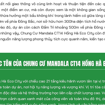
ết nối giao thông vô cùng linh hoạt và thuận tiện đến các
à một điểm an cư, mà còn được xem là một không gian sống
thừa hưởng một bầu không khí trong lành hiếm có giữa lòng đ
m về phía Đông Bắc, nơi sở hữu hơn 300ha diện tích hồ nước
m vào đó, dự án còn cách Đầm Trì khoảng 500m về phía Đông 
ông những vậy, Chung Cư Mandala CT14 Hồng Hà Eco City còn 
và nguồn năng lượng phong thủy tích cực quanh năm, kiến tạo
ỘC TÔN CỦA CHUNG CƯ MANDALA CT14 HỒNG HÀ E
 Eco City với chiều cao 21 tầng kiêu hãnh vươn lên tại vị t
của toàn dự án, nơi hội tụ năng lượng và vượng khí. Vị trí tòa 
an độc đáo và hệ thống trường học liên cấp chất lượng cao. Vớ
trọn cảnh quan xanh mát của công viên và toàn khu đô thị, 
ang tìm kiếm một cuộc sống xanh, trong lành và cân bằng nga