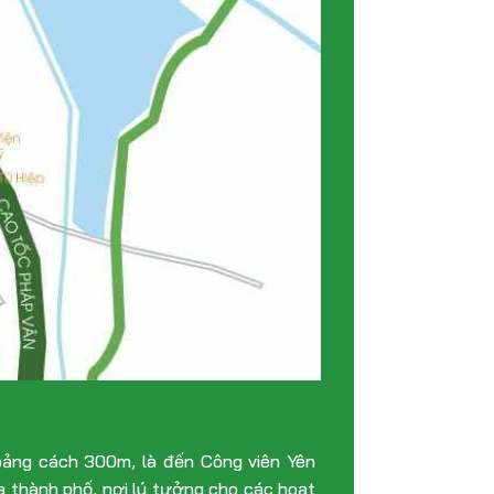
hoảng cách 300m, là đến Công viên Yên
ủa thành phố, nơi lý tưởng cho các hoạt