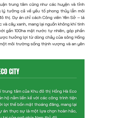
 quận trung tâm cũng như các huyện và tỉnh
 lý tưởng cả về yếu tố phong thủy lẫn môi
ô thị. Dự án chỉ cách Công viên Yên Sở – lá
 và cây xanh, mang lại nguồn không khí tinh
với gần 100ha mặt nước tự nhiên, góp phần
được hưởng lợi từ dòng chảy của sông Hồng
 một môi trường sống thịnh vượng và an yên
CO CITY
rí trung tâm của Khu đô thị Hồng Hà Eco
căn hộ nằm liền kề với các công trình tiện
i lợi thế bốn mặt thoáng đãng, mang lại
dự án thực sự là một lựa chọn hoàn hảo,
y tại cửa ngõ phía Nam thủ đô.