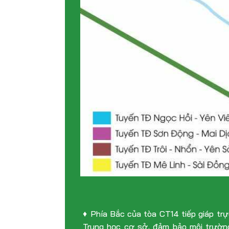
♦ Phía Bắc của tòa CT14 tiếp giáp trự
Trung học cơ sở, đảm bảo môi trườn