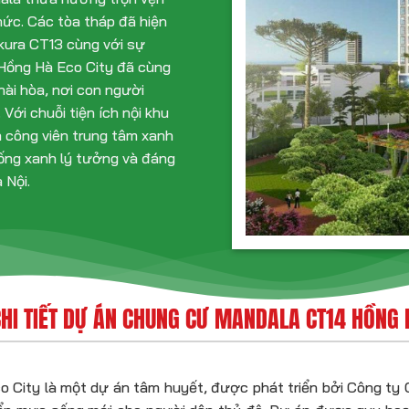
hức. Các tòa tháp đã hiện
kura CT13 cùng với sự
Hồng Hà Eco City đã cùng
hài hòa, nơi con người
Với chuỗi tiện ích nội khu
là công viên trung tâm xanh
ống xanh lý tưởng và đáng
 Nội.
HI TIẾT DỰ ÁN CHUNG CƯ MANDALA CT14 HỒNG 
City là một dự án tâm huyết, được phát triển bởi Công ty C