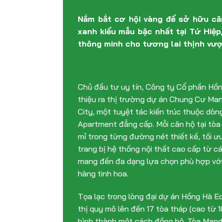
Nắm bắt cơ hội vàng để sở hữu căn
xanh kiểu mẫu bậc nhất tại Tứ Hiệp
thông minh cho tương lai thịnh vượ
Chủ đầu tư uy tín, Công ty Cổ phần Hồn
thiệu ra thị trường dự án Chung Cư Ma
City, một tuyệt tác kiến trúc thuộc dò
Apartment đẳng cấp. Mỗi căn hộ tại tò
mỉ trong từng đường nét thiết kế, tối ư
trang bị hệ thống nội thất cao cấp từ 
mang đến đa dạng lựa chọn phù hợp với
hàng tinh hoa.
Tọa lạc trong lòng đại dự án Hồng Hà E
thị quy mô lên đến 17 tòa tháp (cao từ 
hình thành một cách đồng bộ. Tòa Mand