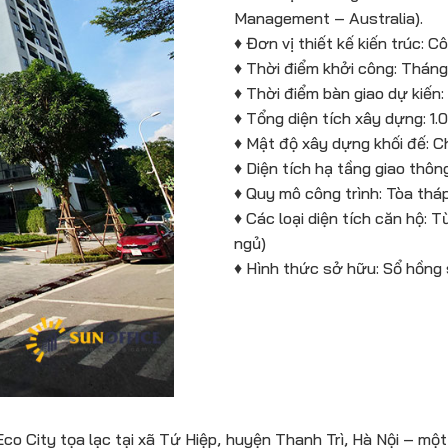
Management – Australia).
♦ Đơn vị thiết kế kiến trúc: C
♦ Thời điểm khởi công: Thán
♦ Thời điểm bàn giao dự kiến
♦ Tổng diện tích xây dựng: 1
♦ Mật độ xây dựng khối đế: 
♦ Diện tích hạ tầng giao thô
♦ Quy mô công trình: Tòa thá
♦ Các loại diện tích căn hộ
ngủ)
♦ Hình thức sở hữu: Sổ hồng 
o City tọa lạc tại xã Tứ Hiệp, huyện Thanh Trì, Hà Nội – một 