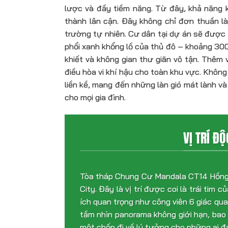
lược và đầy tiềm năng. Từ đây, khả năng k
thành lân cận. Đây không chỉ đơn thuần l
trường tự nhiên. Cư dân tại dự án sẽ được 
phổi xanh khổng lồ của thủ đô – khoảng 300
khiết và không gian thư giãn vô tận. Thê
điều hòa vi khí hậu cho toàn khu vực. Kh
liền kề, mang đến những làn gió mát lành 
cho mọi gia đình.
VỊ TRÍ Đ
Tòa tháp Chung Cư Mandala CT14 Hồng Hà
City. Đây là vị trí được coi là trái tim 
ích quan trọng như công viên 6 giác qu
tầm nhìn panorama không giới hạn, bao 
một chốn đi về lý tưởng cho những ai đ