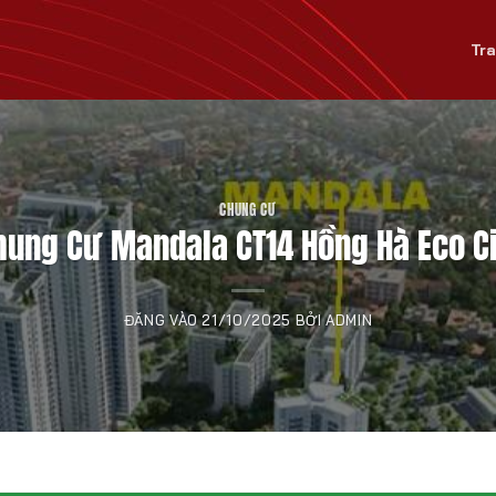
Tr
CHUNG CƯ
hung Cư Mandala CT14 Hồng Hà Eco Ci
ĐĂNG VÀO
21/10/2025
BỞI
ADMIN