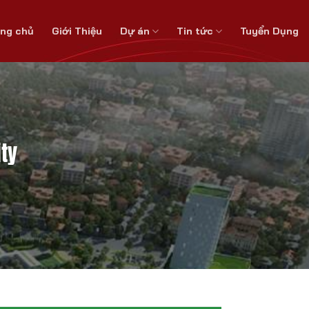
ang chủ
Giới Thiệu
Dự án
Tin tức
Tuyển Dụng
ty