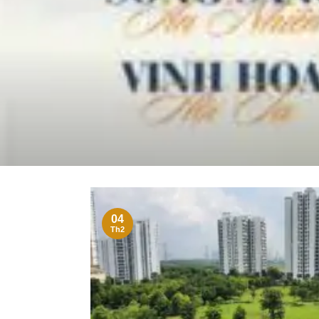
04
Th2