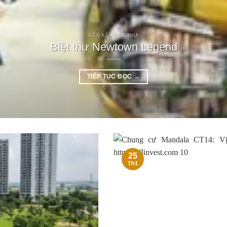
LIỀN KỀ - BIỆT THỰ
Biệt thự Newtown Legend
TIẾP TỤC ĐỌC
→
25
Th1