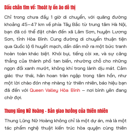
Dấu chân tìm về: Thoát ly ồn ào đô thị
Chỉ trong chưa đầy 1 giờ di chuyển, với quãng đường
khoảng 45–47 km về phía Tây Bắc từ trung tâm Hà Nội,
bạn đã có thể đặt chân đến xã Lâm Sơn, huyện Lương
Sơn, tỉnh Hòa Bình. Cung đường di chuyển thuận tiện
qua Quốc lộ 6 huyết mạch, dần dần mở ra một bức tranh
hoàn toàn khác biệt. Khói bụi, tiếng còi xe, và sự căng
thẳng của thành phố tan biến, nhường chỗ cho những
ngọn đồi xanh mướt, không khí trong lành dịu mát. Cảm
giác thư thái, hân hoan tràn ngập trong tâm hồn, như
một lời chào đón nhẹ nhàng từ thiên nhiên, báo hiệu bạn
đã đến với
Queen Valley Hòa Bình
– nơi bình yên đang
chờ đợi.
Thung lũng Nữ Hoàng – Bản giao hưởng của thiên nhiên
Thung Lũng Nữ Hoàng không chỉ là một dự án, mà là một
tác phẩm nghệ thuật kiến trúc hòa quyện cùng thiên