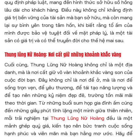
quy định pháp luật, mang đến hình thức sở hữu sổ hồng
lâu dài cho khách hàng. Điều này không chỉ khẳng định
giá trị bền vững của tài sản mà bạn sở hữu, mà còn mang
lại sự bình yên trong tâm hồn, khi biết rằng tổ ấm của
mình được bảo vệ tuyệt đối về mặt pháp lý, là một tài
sản có giá trị và có thể truyền đời cho thế hệ mai sau.
Thung lũng Nữ Hoàng: Nơi cất giữ những khoảnh khắc vàng
Cuối cùng, Thung Lũng Nữ Hoàng không chỉ là một địa
danh, mà là nơi cất giữ vô vàn khoảnh khắc vàng son của
cuộc đời bạn. Đây không chỉ là nơi để ở, mà là nơi để
sống trọn vẹn, để yêu thương, để tái tạo năng lượng và
để tạo nên những kỷ niệm đẹp đẽ, trường tồn mãi mãi
theo thời gian. Từ những buổi sum họp gia đình ấm cúng
đến những giây phút tĩnh lặng một mình giữa thiên nhiên,
mỗi trải nghiệm tại
Thung Lũng Nữ Hoàng
đều là một
mảnh ghép quý giá, kiến tạo nên bức tranh cuộc sống
hạnh phúc và viên mãn mà bạn hằng mơ ước. Hãy để