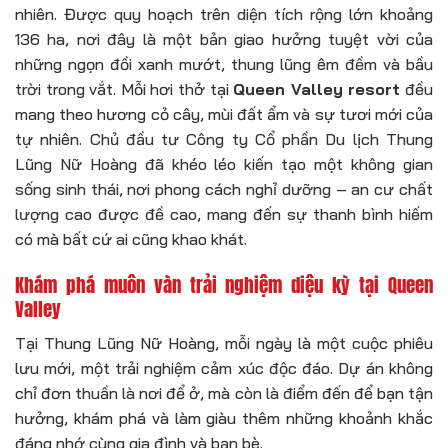
nhiên. Được quy hoạch trên diện tích rộng lớn khoảng
136 ha, nơi đây là một bản giao hưởng tuyệt vời của
những ngọn đồi xanh mướt, thung lũng êm đềm và bầu
trời trong vắt. Mỗi hơi thở tại
Queen Valley resort
đều
mang theo hương cỏ cây, mùi đất ẩm và sự tươi mới của
tự nhiên. Chủ đầu tư Công ty Cổ phần Du lịch Thung
Lũng Nữ Hoàng đã khéo léo kiến tạo một không gian
sống sinh thái, nơi phong cách nghỉ dưỡng – an cư chất
lượng cao được đề cao, mang đến sự thanh bình hiếm
có mà bất cứ ai cũng khao khát.
Khám phá muôn vàn trải nghiệm diệu kỳ tại Queen
Valley
Tại Thung Lũng Nữ Hoàng, mỗi ngày là một cuộc phiêu
lưu mới, một trải nghiệm cảm xúc độc đáo. Dự án không
chỉ đơn thuần là nơi để ở, mà còn là điểm đến để bạn tận
hưởng, khám phá và làm giàu thêm những khoảnh khắc
đáng nhớ cùng gia đình và bạn bè.