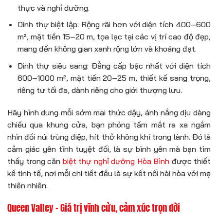
thực và nghỉ dưỡng.
Dinh thự biệt lập: Rộng rãi hơn với diện tích 400–600
m², mặt tiền 15–20 m, tọa lạc tại các vị trí cao độ đẹp,
mang đến không gian xanh rộng lớn và khoáng đạt.
Dinh thự siêu sang: Đẳng cấp bậc nhất với diện tích
600–1000 m², mặt tiền 20–25 m, thiết kế sang trọng,
riêng tư tối đa, dành riêng cho giới thượng lưu.
Hãy hình dung mỗi sớm mai thức dậy, ánh nắng dịu dàng
chiếu qua khung cửa, bạn phóng tầm mắt ra xa ngắm
nhìn đồi núi trùng điệp, hít thở không khí trong lành. Đó là
cảm giác yên tĩnh tuyệt đối, là sự bình yên mà bạn tìm
thấy trong căn
biệt thự nghỉ dưỡng Hòa Bình
được thiết
kế tinh tế, nơi mỗi chi tiết đều là sự kết nối hài hòa với mẹ
thiên nhiên.
Queen Valley – Giá trị vĩnh cửu, cảm xúc trọn đời