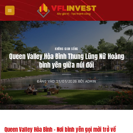
Bỏ
qua
nội
dung
KHÔNG GIAN SỐNG
Queen Valley Hòa Bình Thung Lũng Nữ Hoàng
bình yên giữa núi đồi
ĐĂNG VÀO
01/01/2026
BỞI
ADMIN
Queen Valley Hòa Bình – Nơi bình yên gọi mời trở về