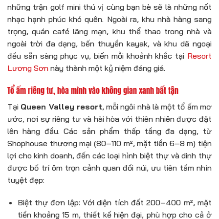
những trận golf mini thú vị cùng bạn bè sẽ là những nốt
nhạc hạnh phúc khó quên. Ngoài ra, khu nhà hàng sang
trọng, quán café lãng mạn, khu thể thao trong nhà và
ngoài trời đa dạng, bến thuyền kayak, và khu dã ngoại
đều sẵn sàng phục vụ, biến mỗi khoảnh khắc tại
Resort
Lương Sơn
này thành một kỷ niệm đáng giá.
Tổ ấm riêng tư, hòa mình vào không gian xanh bất tận
Tại
Queen Valley resort
, mỗi ngôi nhà là một tổ ấm mơ
ước, nơi sự riêng tư và hài hòa với thiên nhiên được đặt
lên hàng đầu. Các sản phẩm thấp tầng đa dạng, từ
Shophouse thương mại (80–110 m², mặt tiền 6–8 m) tiện
lợi cho kinh doanh, đến các loại hình biệt thự và dinh thự
được bố trí ôm trọn cảnh quan đồi núi, ưu tiên tầm nhìn
tuyệt đẹp:
Biệt thự đơn lập: Với diện tích đất 200–400 m², mặt
tiền khoảng 15 m, thiết kế hiện đại, phù hợp cho cả ở