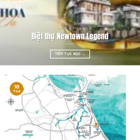
LIỀN KỀ - BIỆT THỰ
Biệt thự Newtown Legend
TIẾP TỤC ĐỌC
→
18
Th4