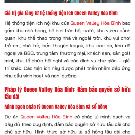
Giá trị gia tăng từ hệ thống tiện ích Queen Valley Hòa Bình
Hệ thống tiện ích nội khu của
Queen Valley Hòa Bình
bao
gồm khu nhà hàng, bể bơi tràn hồ, café, khu vườn cảnh
quan, khu thể thao trong nhà và ngoài trời, khu vui chơi
trẻ em, nhà trẻ, bến thuyền kayak, khu câu cá, khu dã
ngoại và BBQ, trung tâm thương mại, khách sạn, sân golf
mini, khu tổ chức hội nghị và các dịch vụ thư giãn – giải
trí khác. Các tiện ích này được phát triển nhằm đáp ứng
nhu cầu sinh hoạt và nghỉ dưỡng.
Pháp lý Queen Valley Hòa Bình: Đảm bảo quyền sở hữu
lâu dài
Minh bạch pháp lý Queen Valley Hòa Bình và sổ hồng
Dự án
Queen Valley Hòa Bình
có pháp lý minh bạch và
đầy đủ theo quy định, đảm bảo quyền sở hữu lâu dài cho
chủ sở hữu. Hình thức sở hữu là sổ hồng lâu dài cho