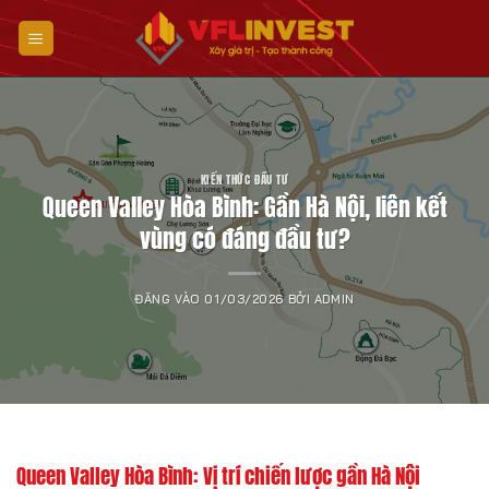
Bỏ
qua
nội
dung
KIẾN THỨC ĐẦU TƯ
Queen Valley Hòa Bình: Gần Hà Nội, liên kết
vùng có đáng đầu tư?
ĐĂNG VÀO
01/03/2026
BỞI
ADMIN
Queen Valley Hòa Bình: Vị trí chiến lược gần Hà Nội