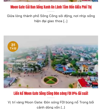
Moon Gate Cải Đan Sống Xanh An Lành Tâm Hồn Giữa Phố Thị
Giữa lòng thành phố Sông Công sôi động, nơi nhịp sống
hiện đại giao thoa [...]
31
Th12
Liền kề Moon Gate Sông Công Đón sóng FDI 0% lãi suất
Vị trí vàng Moon Gate: Đón sóng FDI bùng nổ Trong bối
cảnh dòng vốn [...]