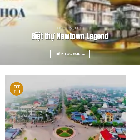
LIỀN KỀ - BIỆT THỰ
Biệt thự Newtown Legend
TIẾP TỤC ĐỌC
→
07
Th1