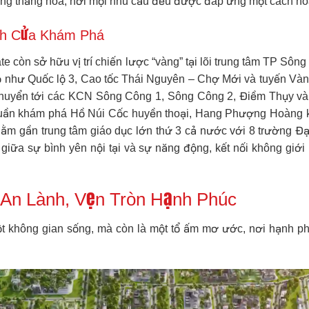
ng thăng hoa, nơi mọi nhu cầu đều được đáp ứng một cách ho
ánh Cửa Khám Phá
e còn sở hữu vị trí chiến lược “vàng” tại lõi trung tâm TP Sô
bộ như Quốc lộ 3, Cao tốc Thái Nguyên – Chợ Mới và tuyến Vành
i chuyển tới các KCN Sông Công 1, Sông Công 2, Điềm Thụy và
 tuần khám phá Hồ Núi Cốc huyền thoại, Hang Phượng Hoàng 
 nằm gần trung tâm giáo dục lớn thứ 3 cả nước với 8 trường Đ
 giữa sự bình yên nội tại và sự năng động, kết nối không giớ
 An Lành, Vẹn Tròn Hạnh Phúc
ột không gian sống, mà còn là một tổ ấm mơ ước, nơi hạnh ph