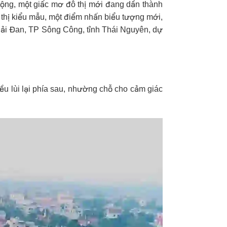
mộng, một giấc mơ đô thị mới đang dần thành
 thị kiểu mẫu, một điểm nhấn biểu tượng mới,
g Cải Đan, TP Sông Công, tỉnh Thái Nguyên, dự
đều lùi lại phía sau, nhường chỗ cho cảm giác