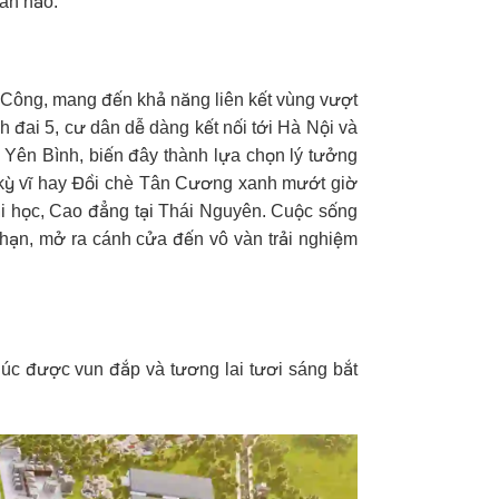
àn hảo.
ng Công, mang đến khả năng liên kết vùng vượt
 đai 5, cư dân dễ dàng kết nối tới Hà Nội và
 Yên Bình, biến đây thành lựa chọn lý tưởng
kỳ vĩ hay Đồi chè Tân Cương xanh mướt giờ
ại học, Cao đẳng tại Thái Nguyên. Cuộc sống
i hạn, mở ra cánh cửa đến vô vàn trải nghiệm
úc được vun đắp và tương lai tươi sáng bắt