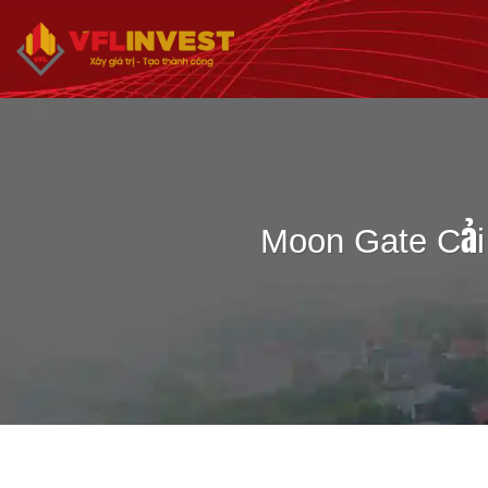
Bỏ
qua
nội
dung
Moon Gate Cải