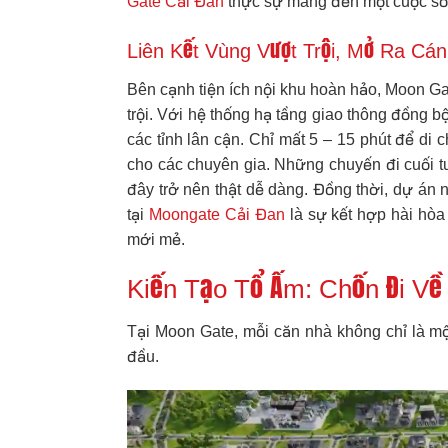
Gate Cải Đan
thực sự mang đến một cuộc số
Liên Kết Vùng Vượt Trội, Mở Ra C
Bên cạnh tiện ích nội khu hoàn hảo, Moon Gat
trội. Với hệ thống hạ tầng giao thông đồng 
các tỉnh lân cận. Chỉ mất 5 – 15 phút để d
cho các chuyên gia. Những chuyến đi cuối
đây trở nên thật dễ dàng. Đồng thời, dự án
tại
Moongate Cải Đan
là sự kết hợp hài hòa
mới mẻ.
Kiến Tạo Tổ Ấm: Chốn Đi Về
Tại Moon Gate, mỗi căn nhà không chỉ là m
đầu.