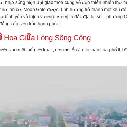
i nhịp sống hiện đại giao thoa cùng vẻ đẹp thiên nhiên thơ 
ột nơi an cư, Moon Gate được định hướng trở thành một khu đô
sự bình yên và thịnh vượng. Với vị trí đắc địa tại số 1 phườn
ẳng cấp, vẹn tròn hạnh phúc.
ở Hoa Giữa Lòng Sông Công
ớc vào một thế giới khác, nơi mọi ồn ào, lo toan của phố thị 