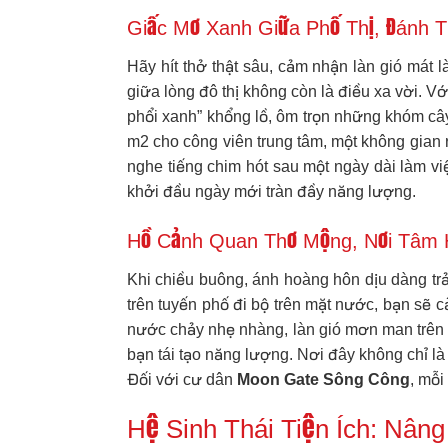
Giấc Mơ Xanh Giữa Phố Thị, Đánh 
Hãy hít thở thật sâu, cảm nhận làn gió mát
giữa lòng đô thị không còn là điều xa vời. V
phổi xanh” khổng lồ, ôm trọn những khóm câ
m2 cho công viên trung tâm, một không gian r
nghe tiếng chim hót sau một ngày dài làm v
khởi đầu ngày mới tràn đầy năng lượng.
Hồ Cảnh Quan Thơ Mộng, Nơi Tâm 
Khi chiều buông, ánh hoàng hôn dịu dàng tr
trên tuyến phố đi bộ trên mặt nước, bạn sẽ 
nước chảy nhẹ nhàng, làn gió mơn man trên d
bạn tái tạo năng lượng. Nơi đây không chỉ là 
Đối với cư dân
Moon Gate Sông Công
, mỗi
Hệ Sinh Thái Tiện Ích: Nân