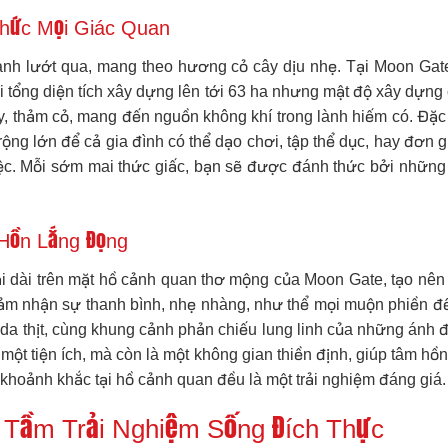
Thức Mọi Giác Quan
 lành lướt qua, mang theo hương cỏ cây dịu nhẹ. Tại Moon Ga
ới tổng diện tích xây dựng lên tới 63 ha nhưng mật độ xây dựng
y, thảm cỏ, mang đến nguồn không khí trong lành hiếm có. Đặc 
ộng lớn để cả gia đình có thể dạo chơi, tập thể dục, hay đơn g
iệc. Mỗi sớm mai thức giấc, bạn sẽ được đánh thức bởi những 
Hồn Lắng Đọng
ải dài trên mặt hồ cảnh quan thơ mộng của Moon Gate, tạo nên
cảm nhận sự thanh bình, nhẹ nhàng, như thể mọi muộn phiền đề
a thịt, cùng khung cảnh phản chiếu lung linh của những ánh đèn
một tiện ích, mà còn là một không gian thiền định, giúp tâm hồn
 khoảnh khắc tại hồ cảnh quan đều là một trải nghiệm đáng giá.
g Tầm Trải Nghiệm Sống Đích Thực