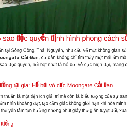
h 5 sao độc quyền định hình phong cách 
riển tại Sông Công, Thái Nguyên, nhu cầu về một không gian số
oongate Cải Đan
, cư dân không chỉ tìm thấy một mái ấm m
5 sao độc quyền, nổi bật nhất là hồ bơi vô cực hiện đại, man
ưỡng tại gia: Hồ bơi vô cực Moongate Cải Đan
 thuần là một tiện ích giải trí mà còn là biểu tượng của sự san
tầm nhìn khoáng đạt, tạo cảm giác không giới hạn khi hòa mình 
 thể yên tâm tận hưởng những phút giây thư giãn tuyệt đối, xua
ý tưởng