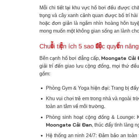
Mỗi chi tiết tại khu vực hồ bơi đều được ch
trọng và cây xanh cảnh quan được bố trí hài
hoặc đơn giản là ngắm nhìn hoàng hôn tuyệt
mong muốn một không gian sống an lành cho 
Chuỗi tiện ích 5 sao độc quyền nân
Moongate Cải 
Bên cạnh hồ bơi đẳng cấp,
giải trí đến giao lưu cộng đồng, mọi thứ đ
gồm:
Phòng Gym & Yoga hiện đại: Trang bị đầy 
Khu vui chơi trẻ em trong nhà và ngoài trời
toàn an tâm về môi trường.
Phòng sinh hoạt cộng đồng & Lounge: K
Moongate Cải Đan
, thúc đẩy tình làng 
Hệ thống an ninh 24/7: Đảm bảo an toàn 