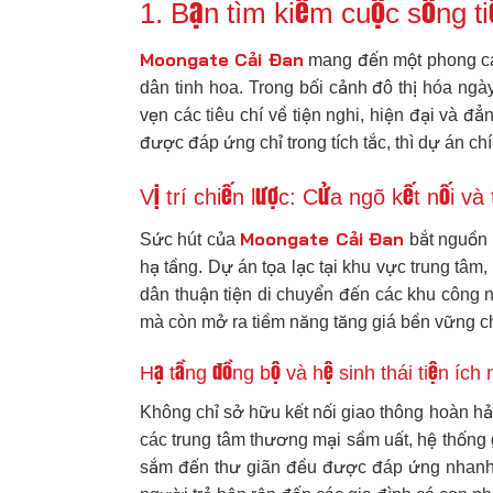
1. Bạn tìm kiếm cuộc sống t
Moongate Cải Đan
mang đến một phong các
dân tinh hoa. Trong bối cảnh đô thị hóa ng
vẹn các tiêu chí về tiện nghi, hiện đại và 
được đáp ứng chỉ trong tích tắc, thì dự án chí
Vị trí chiến lược: Cửa ngõ kết nối và
Moongate Cải Đan
Sức hút của
bắt nguồn t
hạ tầng. Dự án tọa lạc tại khu vực trung tâm
dân thuận tiện di chuyển đến các khu công ngh
mà còn mở ra tiềm năng tăng giá bền vững c
Hạ tầng đồng bộ và hệ sinh thái tiện íc
Không chỉ sở hữu kết nối giao thông hoàn h
các trung tâm thương mại sầm uất, hệ thống g
sắm đến thư giãn đều được đáp ứng nhanh 