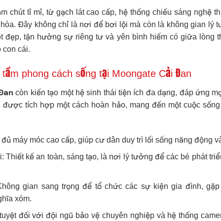
ăm chút tỉ mỉ, từ gạch lát cao cấp, hệ thống chiếu sáng nghệ
 hòa. Đây không chỉ là nơi để bơi lội mà còn là không gian l
 đẹp, tận hưởng sự riêng tư và yên bình hiếm có giữa lòng th
con cái.
g tầm phong cách sống tại Moongate Cải Đan
Đan
còn kiến tạo một hệ sinh thái tiện ích đa dạng, đáp ứng m
ều được tích hợp một cách hoàn hảo, mang đến một cuộc sống t
đủ máy móc cao cấp, giúp cư dân duy trì lối sống năng động v
: Thiết kế an toàn, sáng tạo, là nơi lý tưởng để các bé phát triể
hông gian sang trọng để tổ chức các sự kiện gia đình, gặ
nghĩa xóm.
tuyệt đối với đội ngũ bảo vệ chuyên nghiệp và hệ thống camer