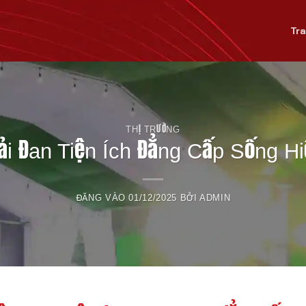
Tr
THỊ TRƯỜNG
i Đan Tiện Ích Đẳng Cấp Sống Hiệ
ĐĂNG VÀO
01/12/2025
BỞI
ADMIN