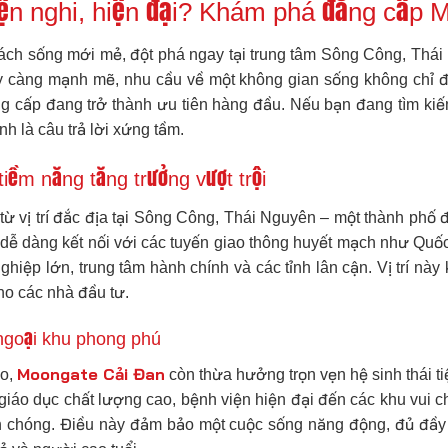
iện nghi, hiện đại? Khám phá đẳng cấp 
h sống mới mẻ, đột phá ngay tại trung tâm Sông Công, Thái
ày càng mạnh mẽ, nhu cầu về một không gian sống không chỉ 
đẳng cấp đang trở thành ưu tiên hàng đầu. Nếu bạn đang tìm k
nh là câu trả lời xứng tầm.
 tiềm năng tăng trưởng vượt trội
ừ vị trí đắc địa tại Sông Công, Thái Nguyên – một thành phố đ
, dễ dàng kết nối với các tuyến giao thông huyết mạch như Quố
iệp lớn, trung tâm hành chính và các tỉnh lân cận. Vị trí này 
ho các nhà đầu tư.
h ngoại khu phong phú
Moongate Cải Đan
ảo,
còn thừa hưởng trọn vẹn hệ sinh thái 
iáo dục chất lượng cao, bệnh viện hiện đại đến các khu vui chơi
chóng. Điều này đảm bảo một cuộc sống năng động, đủ đầy ch