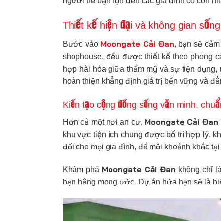
người trẻ bận rộn đến các gia đình có con nh
Thiết kế hiện đại và không gian sống
Moongate Cải Đan
Bước vào
, bạn sẽ cảm 
shophouse, đều được thiết kế theo phong cá
hợp hài hòa giữa thẩm mỹ và sự tiện dụng, ma
hoàn thiện khẳng định giá trị bền vững và đ
Kiến tạo cộng đồng sống văn minh, chu
Moongate Cải Đan
Hơn cả một nơi an cư,
khu vực tiện ích chung được bố trí hợp lý, 
đối cho mọi gia đình, để mỗi khoảnh khắc tại
Moongate Cải Đan
Khám phá
không chỉ là
bạn hằng mong ước. Dự án hứa hẹn sẽ là bi