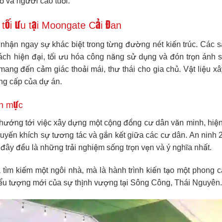
ỏ và người cao tuổi.
 tối ưu tại Moongate Cải Đan
nhận ngay sự khác biệt trong từng đường nét kiến trúc. Các sả
ch hiện đại, tối ưu hóa công năng sử dụng và đón trọn ánh s
ng đến cảm giác thoải mái, thư thái cho gia chủ. Vật liệu xây
ẳng cấp của dự án.
ẩn mực
hướng tới việc xây dựng một cộng đồng cư dân văn minh, hiện 
khuyến khích sự tương tác và gắn kết giữa các cư dân. An ninh
 đây đều là những trải nghiệm sống trọn vẹn và ý nghĩa nhất.
 tìm kiếm một ngôi nhà, mà là hành trình kiến tạo một phong 
ểu tượng mới của sự thịnh vượng tại Sông Công, Thái Nguyên.