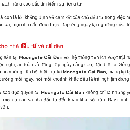
khách hàng cao cấp tìm kiếm sự riêng tư.
à còn là lời khẳng định về cam kết của chủ đầu tư trong việc
đâu xa, mọi nhu cầu đều được đáp ứng ngay tại ngưỡng cửa, t
p cho nhà đầu tư và cư dân
Moongate Cải Đan
g sản tại
với hệ thống tiện ích vượt trội n
tiện nghi, an toàn và đẳng cấp ngày càng cao, đặc biệt tại Sô
Moongate Cải Đan
cho những căn hộ, biệt thự tại
, mang lại 
dưỡng mỗi ngày, nơi mỗi khoảnh khắc đều là trải nghiệm đáng 
Moongate Cải Đan
 5 sao độc quyền tại
không chỉ là những yế
mà mọi cư dân và nhà đầu tư đều khao khát sở hữu. Đây chính
uyên.