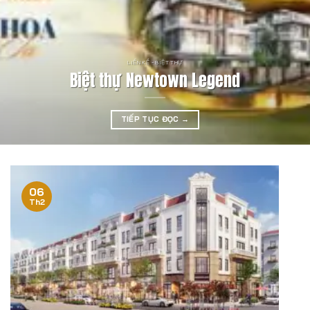
LIỀN KỀ - BIỆT THỰ
Biệt thự Newtown Legend
TIẾP TỤC ĐỌC
→
06
Th2