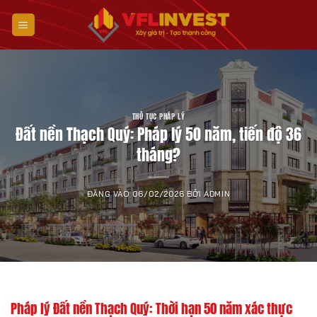
Bỏ
qua
nội
dung
THỦ TỤC PHÁP LÝ
Đất nền Thạch Quý: Pháp lý 50 năm, tiến độ 36
tháng?
ĐĂNG VÀO
06/02/2026
BỞI
ADMIN
Pháp lý Đất nền Thạch Quý: Thời hạn 50 năm xác thực