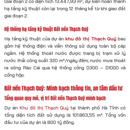
Giai đoạn 2 có diện tích 13.447,93 m², dự kiến hoàn thành
hạ tầng kỹ thuật còn lại trong 12 tháng kể từ khi giao đất
giai đoạn 2.
Hệ thống hạ tầng kỹ thuật Đất nền Thạch Quý
Hạ tầng kỹ thuật của dự án
khu đô thị Thạch Quý
bao
gồm hệ thống điện và viễn thông sử dụng toàn bộ cáp
ngầm. Hệ thống thoát nước được trang bị trạm xử lý
nước thải công suất 320 m³/ngày đêm; nước mưa thoát
ra sông Rào Cái qua hệ thống cống D300 – D1000 và
cống hộp.
Đất nền Thạch Quý: Minh bạch thông tin, an tâm đầu tư
Tổng quan quy mô, vị trí Đất nền Thạch Quý minh bạch
Dự án
Khu đô thị Thạch Quý
tại thành phố Hà Tĩnh có
tổng diện tích đất sử dụng là 101.863,55 m². Tổng vốn
đầu tư của dự án là 800 tỷ đồng.