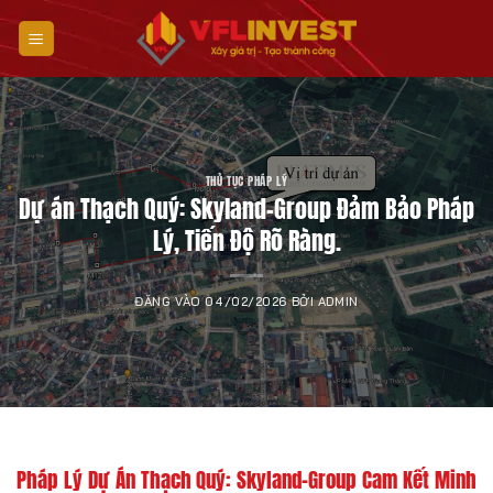
Bỏ
qua
nội
dung
THỦ TỤC PHÁP LÝ
Dự án Thạch Quý: Skyland-Group Đảm Bảo Pháp
Lý, Tiến Độ Rõ Ràng.
ĐĂNG VÀO
04/02/2026
BỞI
ADMIN
Pháp Lý Dự Án Thạch Quý: Skyland-Group Cam Kết Minh