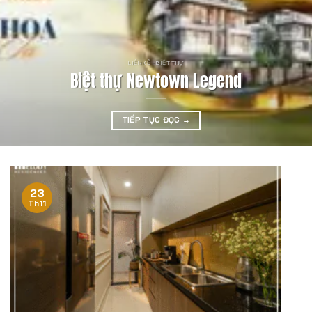
LIỀN KỀ - BIỆT THỰ
Biệt thự Newtown Legend
TIẾP TỤC ĐỌC
→
23
Th11