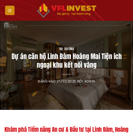
Bỏ
qua
nội
dung
THỊ TRƯỜNG
Dự án căn hộ Linh Đàm Hoàng Mai Tiện ích
ngoại khu kết nối vàng
ĐĂNG VÀO
21/11/2025
BỞI
ADMIN
Khám phá Tiềm năng An cư & Đầu tư tại Linh Đàm, Hoàng