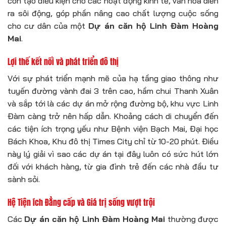
còn tạo điều kiện cho các hoạt động kinh tế, văn hóa diễn
ra sôi động, góp phần nâng cao chất lượng cuộc sống
cho cư dân của một
Dự án căn hộ Linh Đàm Hoàng
Mai
.
Lợi thế kết nối và phát triển đô thị
Với sự phát triển mạnh mẽ của hạ tầng giao thông như
tuyến đường vành đai 3 trên cao, hầm chui Thanh Xuân
và sắp tới là các dự án mở rộng đường bộ, khu vực Linh
Đàm càng trở nên hấp dẫn. Khoảng cách di chuyển đến
các tiện ích trọng yếu như Bệnh viện Bạch Mai, Đại học
Bách Khoa, Khu đô thị Times City chỉ từ 10-20 phút. Điều
này lý giải vì sao các dự án tại đây luôn có sức hút lớn
đối với khách hàng, từ gia đình trẻ đến các nhà đầu tư
sành sỏi.
Hệ Tiện ích Đẳng cấp và Giá trị sống vượt trội
Các
Dự án căn hộ Linh Đàm Hoàng Mai
thường được