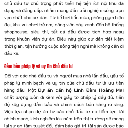
chủ đầu tư chú trọng phát triển hệ tiện ích nội khu đa
dạng và đẳng cấp, nhằm mang đến trải nghiệm sống trọn
vẹn nhất cho cư dân. Từ bể bơi bốn mùa, phòng gym hiện
đại, khu vui chơi trẻ em, công viên cây xanh đến hệ thống
shophouse, siêu thị, tất cả đều được tích hợp ngay
trong khuôn viên dự án. Điều này giúp cư dân tiết kiệm
thời gian, tận hưởng cuộc sống tiện nghi mà không cần đi
đâu xa.
Đảm bảo pháp lý và uy tín Chủ đầu tư
Đối với các nhà đầu tư và người mua nhà lần đầu, yếu tố
pháp lý minh bạch và uy tín của chủ đầu tư là ưu tiên
hàng đầu. Một
Dự án căn hộ Linh Đàm Hoàng Mai
chất lượng luôn đi kèm với giấy tờ pháp lý đầy đủ, tiến
độ xây dựng đảm bảo và chính sách bán hàng rõ ràng.
Việc lựa chọn dự án từ các chủ đầu tư có tiềm lực tài
chính mạnh, kinh nghiệm lâu năm trên thị trường sẽ mang
lại sự an tâm tuyệt đối, đảm bảo giá trị tài sản được bảo