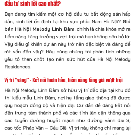
đầu tư sinh lời cao nhất?
Bạn đang tìm kiếm một cơ hội đầu tư bất động sản hấp
dẫn, sinh lời ổn định tại khu vực phía Nam Hà Nội?
Giá
bán Hà Nội Melody Linh Đàm.
chính là chìa khóa mở ra
tiềm năng tăng trưởng vượt trội mà bạn không nên bỏ lỡ.
Vậy điều gì khiến dự án này trở nên đặc biệt và đáng để
rót vốn đến vậy? Hãy cùng chúng tôi phân tích những
yếu tố then chốt tạo nên sức hút của Hà Nội Melody
Residences.
Vị trí “vàng” – Kết nối hoàn hảo, tiềm năng tăng giá vượt trội
Hà Nội Melody Linh Đàm sở hữu vị trí đắc địa tại khu đô
thị kiểu mẫu Linh Đàm, nơi hạ tầng giao thông đã được
quy hoạch đồng bộ và hiện đại. Cư dân dễ dàng kết nối
đến trung tâm thành phố và các tỉnh lân cận thông qua
các tuyến đường huyết mạch như đường vành đai 3,
cao tốc Pháp Vân – Cầu Giẽ. Vị trí này không chỉ mang lại