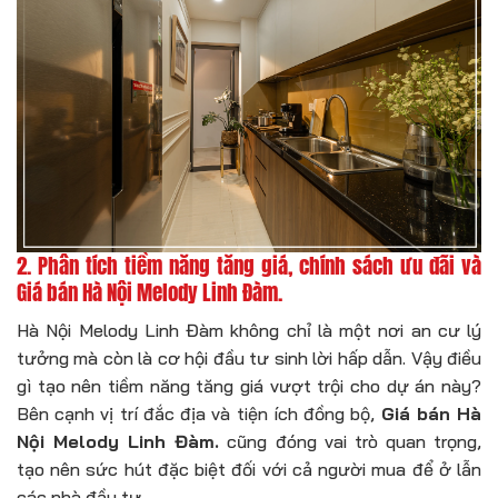
2. Phân tích tiềm năng tăng giá, chính sách ưu đãi và
Giá bán Hà Nội Melody Linh Đàm.
Hà Nội Melody Linh Đàm không chỉ là một nơi an cư lý
tưởng mà còn là cơ hội đầu tư sinh lời hấp dẫn. Vậy điều
gì tạo nên tiềm năng tăng giá vượt trội cho dự án này?
Bên cạnh vị trí đắc địa và tiện ích đồng bộ,
Giá bán Hà
Nội Melody Linh Đàm.
cũng đóng vai trò quan trọng,
tạo nên sức hút đặc biệt đối với cả người mua để ở lẫn
các nhà đầu tư.