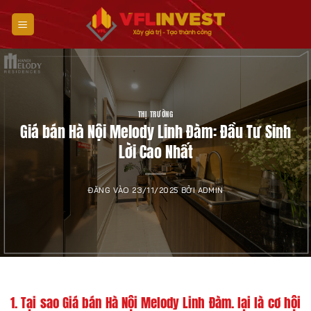
Bỏ
qua
nội
dung
THỊ TRƯỜNG
Giá bán Hà Nội Melody Linh Đàm: Đầu Tư Sinh
Lời Cao Nhất
ĐĂNG VÀO
23/11/2025
BỞI
ADMIN
1. Tại sao Giá bán Hà Nội Melody Linh Đàm. lại là cơ hội