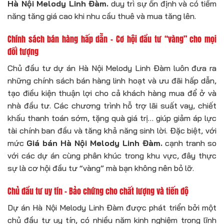
Hà Nội Melody Linh Đàm.
duy trì sự ổn định và có tiềm
năng tăng giá cao khi nhu cầu thuê và mua tăng lên.
Chính sách bán hàng hấp dẫn – Cơ hội đầu tư “vàng” cho mọi
đối tượng
Chủ đầu tư dự án Hà Nội Melody Linh Đàm luôn đưa ra
những chính sách bán hàng linh hoạt và ưu đãi hấp dẫn,
tạo điều kiện thuận lợi cho cả khách hàng mua để ở và
nhà đầu tư. Các chương trình hỗ trợ lãi suất vay, chiết
khấu thanh toán sớm, tặng quà giá trị… giúp giảm áp lực
tài chính ban đầu và tăng khả năng sinh lời. Đặc biệt, với
mức
Giá bán Hà Nội Melody Linh Đàm.
cạnh tranh so
với các dự án cùng phân khúc trong khu vực, đây thực
sự là cơ hội đầu tư “vàng” mà bạn không nên bỏ lỡ.
Chủ đầu tư uy tín – Bảo chứng cho chất lượng và tiến độ
Dự án Hà Nội Melody Linh Đàm được phát triển bởi một
chủ đầu tư uy tín, có nhiều năm kinh nghiệm trong lĩnh