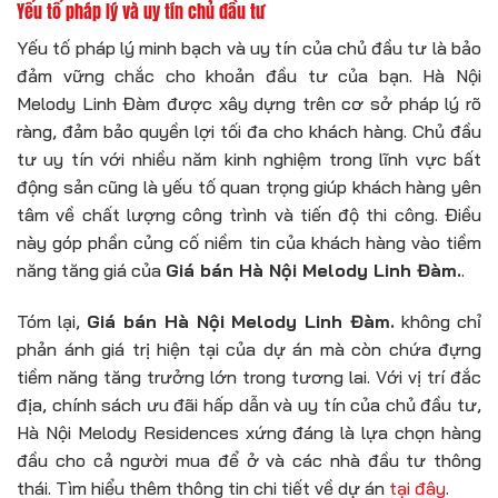
Yếu tố pháp lý và uy tín chủ đầu tư
Yếu tố pháp lý minh bạch và uy tín của chủ đầu tư là bảo
đảm vững chắc cho khoản đầu tư của bạn. Hà Nội
Melody Linh Đàm được xây dựng trên cơ sở pháp lý rõ
ràng, đảm bảo quyền lợi tối đa cho khách hàng. Chủ đầu
tư uy tín với nhiều năm kinh nghiệm trong lĩnh vực bất
động sản cũng là yếu tố quan trọng giúp khách hàng yên
tâm về chất lượng công trình và tiến độ thi công. Điều
này góp phần củng cố niềm tin của khách hàng vào tiềm
năng tăng giá của
Giá bán Hà Nội Melody Linh Đàm.
.
Tóm lại,
Giá bán Hà Nội Melody Linh Đàm.
không chỉ
phản ánh giá trị hiện tại của dự án mà còn chứa đựng
tiềm năng tăng trưởng lớn trong tương lai. Với vị trí đắc
địa, chính sách ưu đãi hấp dẫn và uy tín của chủ đầu tư,
Hà Nội Melody Residences xứng đáng là lựa chọn hàng
đầu cho cả người mua để ở và các nhà đầu tư thông
thái. Tìm hiểu thêm thông tin chi tiết về dự án
tại đây
.