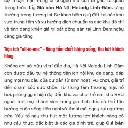
sự thuận tiện trong di chuyển mà còn là yếu tố quan
trọng thúc đẩy
Giá bán Hà Nội Melody Linh Đàm.
tăng
trưởng trong tương lai. Sự khan hiếm quỹ đất tại các khu
vực trung tâm và xu hướng dịch chuyển ra các khu đô thị
vệ tinh đang khiến giá trị bất động sản tại Linh Đàm ngày
càng gia tăng.
Tiện ích “all-in-one” – Nâng tầm chất lượng sống, thu hút khách
hàng
Không chỉ sở hữu vị trí đắc địa, Hà Nội Melody Linh Đàm
còn được đầu tư hệ thống tiện ích nội khu đa dạng, đáp
ứng mọi nhu cầu của cư dân từ sinh hoạt, vui chơi, giải trí
đến chăm sóc sức khỏe. Từ trung tâm thương mại, hồ
bơi, phòng gym hiện đại đến khu vui chơi trẻ em, khu BBQ
ngoài trời, mọi thành viên trong gia đình đều có thể tận
hưởng cuộc sống tiện nghi và thoải mái ngay tại ngưỡng
cửa. Yếu tố này thu hút một lượng lớn khách hàng có
nhu cầu thực, đặc biệt là các gia đình trẻ, giúp
Giá bán