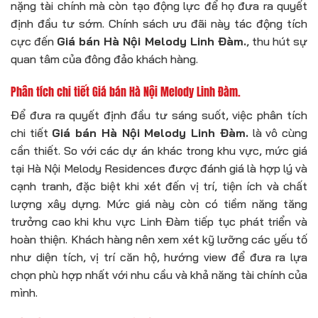
nặng tài chính mà còn tạo động lực để họ đưa ra quyết
định đầu tư sớm. Chính sách ưu đãi này tác động tích
cực đến
Giá bán Hà Nội Melody Linh Đàm.
, thu hút sự
quan tâm của đông đảo khách hàng.
Phân tích chi tiết Giá bán Hà Nội Melody Linh Đàm.
Để đưa ra quyết định đầu tư sáng suốt, việc phân tích
chi tiết
Giá bán Hà Nội Melody Linh Đàm.
là vô cùng
cần thiết. So với các dự án khác trong khu vực, mức giá
tại Hà Nội Melody Residences được đánh giá là hợp lý và
cạnh tranh, đặc biệt khi xét đến vị trí, tiện ích và chất
lượng xây dựng. Mức giá này còn có tiềm năng tăng
trưởng cao khi khu vực Linh Đàm tiếp tục phát triển và
hoàn thiện. Khách hàng nên xem xét kỹ lưỡng các yếu tố
như diện tích, vị trí căn hộ, hướng view để đưa ra lựa
chọn phù hợp nhất với nhu cầu và khả năng tài chính của
mình.