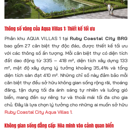
Thông số vàng của Aqua Villas 1: Thiết kế tối ưu
Phân khu AQUA VILLAS 1 tại
Ruby Coastal City BRG
bao gồm 27 căn biệt thự độc đáo, được thiết kế tối ưu
với các thông số ấn tượng. Mỗi căn biệt thự có diện tích
đất dao động từ 335 – 418 m², diện tích xây dựng 133
m², mật độ xây dựng lý tưởng khoảng 35,4% và tổng
diện tích sàn đạt 410 m². Những chỉ số này đảm bảo mỗi
căn biệt thự đều sở hữu không gian sống rộng rãi, thoáng
đãng, tận dụng tối đa ánh sáng tự nhiên và luồng gió
biển, mang đến sự riêng tư và thoải mái tối đa cho gia
chủ. Đây là lựa chọn lý tưởng cho những ai muốn sở hữu
Ruby Coastal City Aqua Villas 1
.
Không gian sống đẳng cấp: Hòa mình vào cảnh quan biển