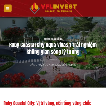
Bỏ
qua
nội
dung
KHÔNG GIAN SỐNG
Ruby Coastal City Aqua Villas 1 Trải nghiệm
không gian sống lý tưởng
ĐĂNG VÀO
20/12/2025
BỞI
ADMIN
Ruby Coastal City: Vị trí vàng, nền tảng vững chắc