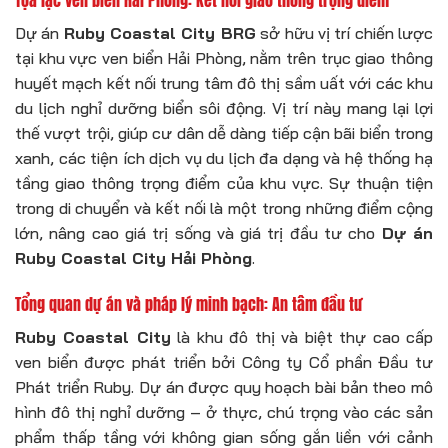
Tọa lạc ven biển Hải Phòng: Kết nối giao thông trọng điểm
Dự án
Ruby Coastal City BRG
sở hữu vị trí chiến lược
tại khu vực ven biển Hải Phòng, nằm trên trục giao thông
huyết mạch kết nối trung tâm đô thị sầm uất với các khu
du lịch nghỉ dưỡng biển sôi động. Vị trí này mang lại lợi
thế vượt trội, giúp cư dân dễ dàng tiếp cận bãi biển trong
xanh, các tiện ích dịch vụ du lịch đa dạng và hệ thống hạ
tầng giao thông trọng điểm của khu vực. Sự thuận tiện
trong di chuyển và kết nối là một trong những điểm cộng
lớn, nâng cao giá trị sống và giá trị đầu tư cho
Dự án
Ruby Coastal City Hải Phòng
.
Tổng quan dự án và pháp lý minh bạch: An tâm đầu tư
Ruby Coastal City
là khu đô thị và biệt thự cao cấp
ven biển được phát triển bởi Công ty Cổ phần Đầu tư
Phát triển Ruby. Dự án được quy hoạch bài bản theo mô
hình đô thị nghỉ dưỡng – ở thực, chú trọng vào các sản
phẩm thấp tầng với không gian sống gắn liền với cảnh