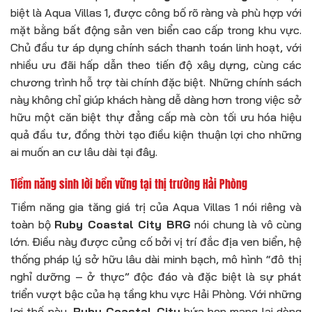
biệt là Aqua Villas 1, được công bố rõ ràng và phù hợp với
mặt bằng bất động sản ven biển cao cấp trong khu vực.
Chủ đầu tư áp dụng chính sách thanh toán linh hoạt, với
nhiều ưu đãi hấp dẫn theo tiến độ xây dựng, cùng các
chương trình hỗ trợ tài chính đặc biệt. Những chính sách
này không chỉ giúp khách hàng dễ dàng hơn trong việc sở
hữu một căn biệt thự đẳng cấp mà còn tối ưu hóa hiệu
quả đầu tư, đồng thời tạo điều kiện thuận lợi cho những
ai muốn an cư lâu dài tại đây.
Tiềm năng sinh lời bền vững tại thị trường Hải Phòng
Tiềm năng gia tăng giá trị của Aqua Villas 1 nói riêng và
toàn bộ
Ruby Coastal City BRG
nói chung là vô cùng
lớn. Điều này được củng cố bởi vị trí đắc địa ven biển, hệ
thống pháp lý sở hữu lâu dài minh bạch, mô hình “đô thị
nghỉ dưỡng – ở thực” độc đáo và đặc biệt là sự phát
triển vượt bậc của hạ tầng khu vực Hải Phòng. Với những
lợi thế này,
Ruby Coastal City
hứa hẹn mang lại dòng