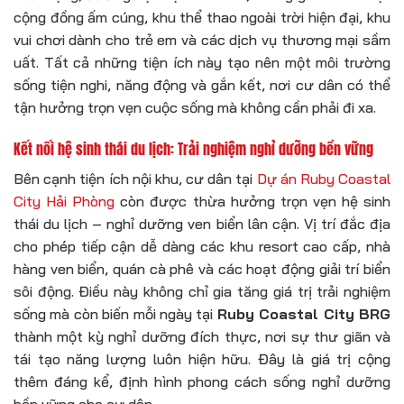
cộng đồng ấm cúng, khu thể thao ngoài trời hiện đại, khu
vui chơi dành cho trẻ em và các dịch vụ thương mại sầm
uất. Tất cả những tiện ích này tạo nên một môi trường
sống tiện nghi, năng động và gắn kết, nơi cư dân có thể
tận hưởng trọn vẹn cuộc sống mà không cần phải đi xa.
Kết nối hệ sinh thái du lịch: Trải nghiệm nghỉ dưỡng bền vững
Bên cạnh tiện ích nội khu, cư dân tại
Dự án Ruby Coastal
City Hải Phòng
còn được thừa hưởng trọn vẹn hệ sinh
thái du lịch – nghỉ dưỡng ven biển lân cận. Vị trí đắc địa
cho phép tiếp cận dễ dàng các khu resort cao cấp, nhà
hàng ven biển, quán cà phê và các hoạt động giải trí biển
sôi động. Điều này không chỉ gia tăng giá trị trải nghiệm
sống mà còn biến mỗi ngày tại
Ruby Coastal City BRG
thành một kỳ nghỉ dưỡng đích thực, nơi sự thư giãn và
tái tạo năng lượng luôn hiện hữu. Đây là giá trị cộng
thêm đáng kể, định hình phong cách sống nghỉ dưỡng
bền vững cho cư dân.