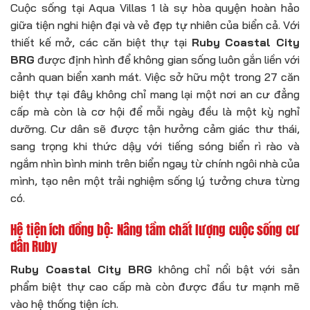
Cuộc sống tại Aqua Villas 1 là sự hòa quyện hoàn hảo
giữa tiện nghi hiện đại và vẻ đẹp tự nhiên của biển cả. Với
thiết kế mở, các căn biệt thự tại
Ruby Coastal City
BRG
được định hình để không gian sống luôn gắn liền với
cảnh quan biển xanh mát. Việc sở hữu một trong 27 căn
biệt thự tại đây không chỉ mang lại một nơi an cư đẳng
cấp mà còn là cơ hội để mỗi ngày đều là một kỳ nghỉ
dưỡng. Cư dân sẽ được tận hưởng cảm giác thư thái,
sang trọng khi thức dậy với tiếng sóng biển rì rào và
ngắm nhìn bình minh trên biển ngay từ chính ngôi nhà của
mình, tạo nên một trải nghiệm sống lý tưởng chưa từng
có.
Hệ tiện ích đồng bộ: Nâng tầm chất lượng cuộc sống cư
dân Ruby
Ruby Coastal City BRG
không chỉ nổi bật với sản
phẩm biệt thự cao cấp mà còn được đầu tư mạnh mẽ
vào hệ thống tiện ích.