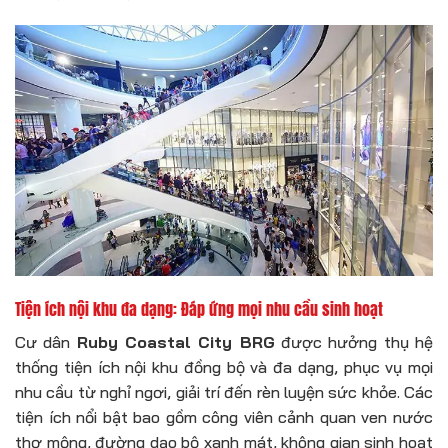
Tiện ích nội khu đa dạng: Đáp ứng mọi nhu cầu sinh hoạt
Cư dân
Ruby Coastal City BRG
được hưởng thụ hệ
thống tiện ích nội khu đồng bộ và đa dạng, phục vụ mọi
nhu cầu từ nghỉ ngơi, giải trí đến rèn luyện sức khỏe. Các
tiện ích nổi bật bao gồm công viên cảnh quan ven nước
thơ mộng, đường dạo bộ xanh mát, không gian sinh hoạt