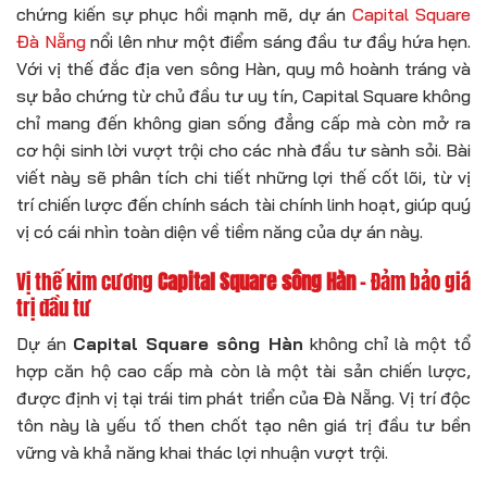
chứng kiến sự phục hồi mạnh mẽ, dự án
Capital Square
Đà Nẵng
nổi lên như một điểm sáng đầu tư đầy hứa hẹn.
Với vị thế đắc địa ven sông Hàn, quy mô hoành tráng và
sự bảo chứng từ chủ đầu tư uy tín, Capital Square không
chỉ mang đến không gian sống đẳng cấp mà còn mở ra
cơ hội sinh lời vượt trội cho các nhà đầu tư sành sỏi. Bài
viết này sẽ phân tích chi tiết những lợi thế cốt lõi, từ vị
trí chiến lược đến chính sách tài chính linh hoạt, giúp quý
vị có cái nhìn toàn diện về tiềm năng của dự án này.
Vị thế kim cương
Capital Square sông Hàn
– Đảm bảo giá
trị đầu tư
Dự án
Capital Square sông Hàn
không chỉ là một tổ
hợp căn hộ cao cấp mà còn là một tài sản chiến lược,
được định vị tại trái tim phát triển của Đà Nẵng. Vị trí độc
tôn này là yếu tố then chốt tạo nên giá trị đầu tư bền
vững và khả năng khai thác lợi nhuận vượt trội.