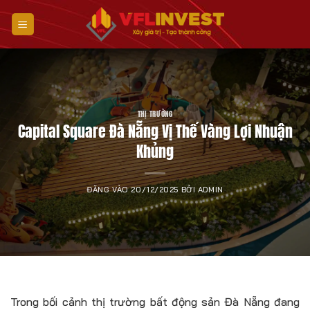
Bỏ
qua
nội
dung
THỊ TRƯỜNG
Capital Square Đà Nẵng Vị Thế Vàng Lợi Nhuận
Khủng
ĐĂNG VÀO
20/12/2025
BỞI
ADMIN
Trong bối cảnh thị trường bất động sản Đà Nẵng đang