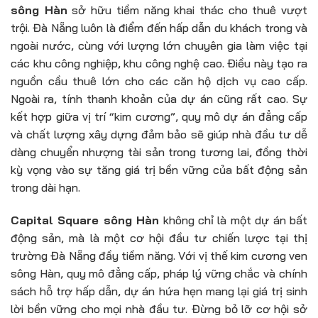
sông Hàn
sở hữu tiềm năng khai thác cho thuê vượt
trội. Đà Nẵng luôn là điểm đến hấp dẫn du khách trong và
ngoài nước, cùng với lượng lớn chuyên gia làm việc tại
các khu công nghiệp, khu công nghệ cao. Điều này tạo ra
nguồn cầu thuê lớn cho các căn hộ dịch vụ cao cấp.
Ngoài ra, tính thanh khoản của dự án cũng rất cao. Sự
kết hợp giữa vị trí “kim cương”, quy mô dự án đẳng cấp
và chất lượng xây dựng đảm bảo sẽ giúp nhà đầu tư dễ
dàng chuyển nhượng tài sản trong tương lai, đồng thời
kỳ vọng vào sự tăng giá trị bền vững của bất động sản
trong dài hạn.
Capital Square sông Hàn
không chỉ là một dự án bất
động sản, mà là một cơ hội đầu tư chiến lược tại thị
trường Đà Nẵng đầy tiềm năng. Với vị thế kim cương ven
sông Hàn, quy mô đẳng cấp, pháp lý vững chắc và chính
sách hỗ trợ hấp dẫn, dự án hứa hẹn mang lại giá trị sinh
lời bền vững cho mọi nhà đầu tư. Đừng bỏ lỡ cơ hội sở