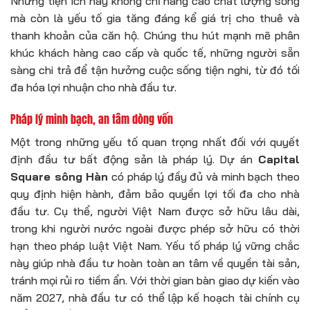
Những tiện ích này không chỉ nâng cao chất lượng sống
mà còn là yếu tố gia tăng đáng kể giá trị cho thuê và
thanh khoản của căn hộ. Chúng thu hút mạnh mẽ phân
khúc khách hàng cao cấp và quốc tế, những người sẵn
sàng chi trả để tận hưởng cuộc sống tiện nghi, từ đó tối
đa hóa lợi nhuận cho nhà đầu tư.
Pháp lý minh bạch, an tâm dòng vốn
Một trong những yếu tố quan trọng nhất đối với quyết
định đầu tư bất động sản là pháp lý. Dự án
Capital
Square sông Hàn
có pháp lý đầy đủ và minh bạch theo
quy định hiện hành, đảm bảo quyền lợi tối đa cho nhà
đầu tư. Cụ thể, người Việt Nam được sở hữu lâu dài,
trong khi người nước ngoài được phép sở hữu có thời
hạn theo pháp luật Việt Nam. Yếu tố pháp lý vững chắc
này giúp nhà đầu tư hoàn toàn an tâm về quyền tài sản,
tránh mọi rủi ro tiềm ẩn. Với thời gian bàn giao dự kiến vào
năm 2027, nhà đầu tư có thể lập kế hoạch tài chính cụ