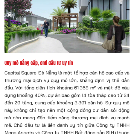
Quy mô đẳng cấp, chủ đầu tư uy tín
Capital Square Đà Nẵng là một tổ hợp căn hộ cao cấp và
thương mại dịch vụ quy mô lớn, khẳng định vị thế dẫn
đầu. Với tổng diện tích khoảng 61.368 m² và mật độ xây
dựng khoảng 40%, dự án bao gồm 14 tòa tháp cao từ 24
đến 29 tầng, cung cấp khoảng 3.391 căn hộ. Sự quy mô
này không chỉ tạo nên một cộng đồng cư dân sôi động
mà còn mang đến tiềm năng thương mại dịch vụ mạnh
mẽ. Chủ đầu tư là liên danh uy tín giữa Công ty TNHH
Mega Assets và Công ty TNHH Bất động sản SIH (thuộc