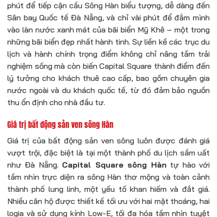
phút để tiếp cận cầu Sông Hàn biểu tượng, dễ dàng đến
Sân bay Quốc tế Đà Nẵng, và chỉ vài phút để đắm mình
vào làn nước xanh mát của bãi biển Mỹ Khê – một trong
những bãi biển đẹp nhất hành tinh. Sự liền kề các trục du
lịch và hành chính trọng điểm không chỉ nâng tầm trải
nghiệm sống mà còn biến Capital Square thành điểm đến
lý tưởng cho khách thuê cao cấp, bao gồm chuyên gia
nước ngoài và du khách quốc tế, từ đó đảm bảo nguồn
thu ổn định cho nhà đầu tư.
Giá trị bất động sản ven sông Hàn
Giá trị của bất động sản ven sông luôn được đánh giá
vượt trội, đặc biệt là tại một thành phố du lịch sầm uất
như Đà Nẵng.
Capital Square sông Hàn
tự hào với
tầm nhìn trực diện ra sông Hàn thơ mộng và toàn cảnh
thành phố lung linh, một yếu tố khan hiếm và đắt giá.
Nhiều căn hộ được thiết kế tối ưu với hai mặt thoáng, hai
logia và sử dụng kính Low-E, tối đa hóa tầm nhìn tuyệt