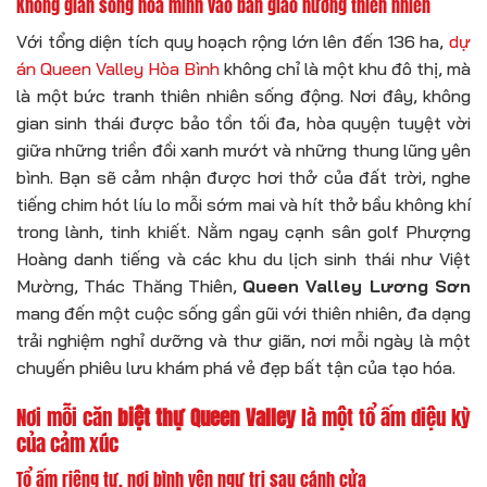
Không gian sống hòa mình vào bản giao hưởng thiên nhiên
Với tổng diện tích quy hoạch rộng lớn lên đến 136 ha,
dự
án Queen Valley Hòa Bình
không chỉ là một khu đô thị, mà
là một bức tranh thiên nhiên sống động. Nơi đây, không
gian sinh thái được bảo tồn tối đa, hòa quyện tuyệt vời
giữa những triền đồi xanh mướt và những thung lũng yên
bình. Bạn sẽ cảm nhận được hơi thở của đất trời, nghe
tiếng chim hót líu lo mỗi sớm mai và hít thở bầu không khí
trong lành, tinh khiết. Nằm ngay cạnh sân golf Phượng
Hoàng danh tiếng và các khu du lịch sinh thái như Việt
Mường, Thác Thăng Thiên,
Queen Valley Lương Sơn
mang đến một cuộc sống gần gũi với thiên nhiên, đa dạng
trải nghiệm nghỉ dưỡng và thư giãn, nơi mỗi ngày là một
chuyến phiêu lưu khám phá vẻ đẹp bất tận của tạo hóa.
Nơi mỗi căn
biệt thự Queen Valley
là một tổ ấm diệu kỳ
của cảm xúc
Tổ ấm riêng tư, nơi bình yên ngự trị sau cánh cửa