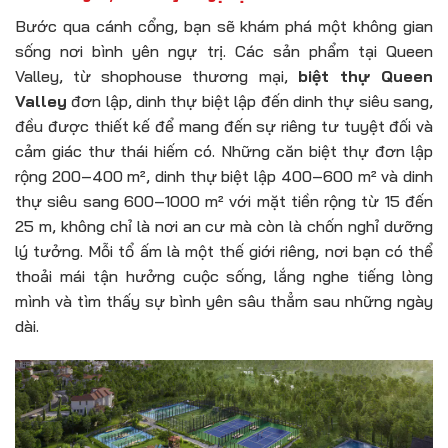
Bước qua cánh cổng, bạn sẽ khám phá một không gian
sống nơi bình yên ngự trị. Các sản phẩm tại Queen
Valley, từ shophouse thương mại,
biệt thự Queen
Valley
đơn lập, dinh thự biệt lập đến dinh thự siêu sang,
đều được thiết kế để mang đến sự riêng tư tuyệt đối và
cảm giác thư thái hiếm có. Những căn biệt thự đơn lập
rộng 200–400 m², dinh thự biệt lập 400–600 m² và dinh
thự siêu sang 600–1000 m² với mặt tiền rộng từ 15 đến
25 m, không chỉ là nơi an cư mà còn là chốn nghỉ dưỡng
lý tưởng. Mỗi tổ ấm là một thế giới riêng, nơi bạn có thể
thoải mái tận hưởng cuộc sống, lắng nghe tiếng lòng
mình và tìm thấy sự bình yên sâu thẳm sau những ngày
dài.