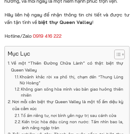
hưởng, và mỗi ngày là một niềm hạnh phúc trọn vẹn.
Hãy liên hệ ngay để nhận thông tin chi tiết và được tư
vấn tận tình về
biệt thự Queen Valley
!
Hotline/Zalo
0919 416 222
Mục Lục
Về một “Thiên Đường Chữa Lành” có thật: biệt thự
Queen Valley
Khoảnh khắc rời xa phố thị, chạm đến “Thung Lũng
Nữ Hoàng”
Không gian sống hòa mình vào bản giao hưởng thiên
nhiên
Nơi mỗi căn biệt thự Queen Valley là một tổ ấm diệu kỳ
của cảm xúc
Tổ ấm riêng tư, nơi bình yên ngự trị sau cánh cửa
Kiến trúc hòa điệu cùng non nước: Tầm nhìn bao la,
ánh nắng ngập tràn