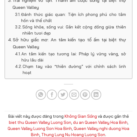
Trải nghiệm vô tận: Thanh âm cuộc sống tại biệt thự
Queen Valley
Đánh thức giác quan: Tiện ích phong phú cho tâm
hồn và thể chất
Sống khỏe, sống vui: Gắn kết cộng đồng giữa thiên
nhiên tươi đẹp
Sở hữu giấc mơ: An tâm kiến tạo tổ ấm tại biệt thự
Queen Valley
An tâm kiến tạo tương lai: Pháp lý vững vàng, sở
hữu lâu dài
Chạm tay vào “thiên đường” với chính sách linh
hoạt
Bài viết này được đăng trong
Không Gian Sống
và được gắn thẻ
biet thu Queen Valley Luong Son
,
du an Queen Valley Hoa Binh
,
Queen Valley Luong Son Hoa Binh
,
Queen Valley nghi duong Hoa
Binh
,
Thung Lung Nu Hoang Luong Son
.