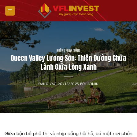
Bỏ
qua
nội
dung
KHÔNG GIAN SỐNG
Queen Valley Lương Sơn: Thiên Đường Chữa
Lành Giữa Lòng Xanh
ĐĂNG VÀO
20/12/2025
BỞI
ADMIN
Giữa bộn bề phố thị và nhịp sống hối hả, có một nơi chốn