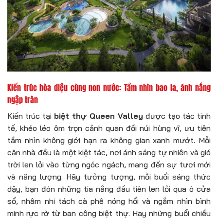
Kiến trúc hòa điệu cùng non nước: Tầm nhìn bao la, ánh nắng
ngập tràn
Kiến trúc tại
biệt thự Queen Valley
được tạo tác tinh
tế, khéo léo ôm trọn cảnh quan đồi núi hùng vĩ, ưu tiên
tầm nhìn không giới hạn ra không gian xanh mướt. Mỗi
căn nhà đều là một kiệt tác, nơi ánh sáng tự nhiên và gió
trời len lỏi vào từng ngóc ngách, mang đến sự tươi mới
và năng lượng. Hãy tưởng tượng, mỗi buổi sáng thức
dậy, bạn đón những tia nắng đầu tiên len lỏi qua ô cửa
sổ, nhâm nhi tách cà phê nóng hổi và ngắm nhìn bình
minh rực rỡ từ ban công biệt thự. Hay những buổi chiều