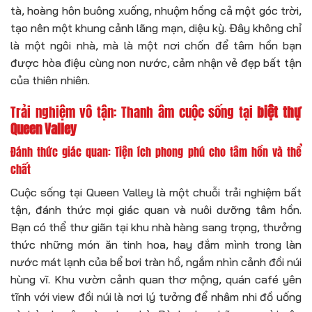
tà, hoàng hôn buông xuống, nhuộm hồng cả một góc trời,
tạo nên một khung cảnh lãng mạn, diệu kỳ. Đây không chỉ
là một ngôi nhà, mà là một nơi chốn để tâm hồn bạn
được hòa điệu cùng non nước, cảm nhận vẻ đẹp bất tận
của thiên nhiên.
Trải nghiệm vô tận: Thanh âm cuộc sống tại
biệt thự
Queen Valley
Đánh thức giác quan: Tiện ích phong phú cho tâm hồn và thể
chất
Cuộc sống tại Queen Valley là một chuỗi trải nghiệm bất
tận, đánh thức mọi giác quan và nuôi dưỡng tâm hồn.
Bạn có thể thư giãn tại khu nhà hàng sang trọng, thưởng
thức những món ăn tinh hoa, hay đắm mình trong làn
nước mát lạnh của bể bơi tràn hồ, ngắm nhìn cảnh đồi núi
hùng vĩ. Khu vườn cảnh quan thơ mộng, quán café yên
tĩnh với view đồi núi là nơi lý tưởng để nhâm nhi đồ uống