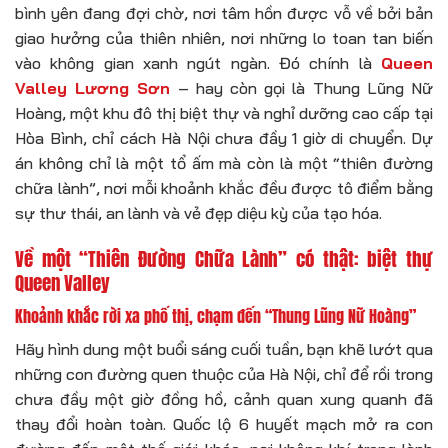
bình yên đang đợi chờ, nơi tâm hồn được vỗ về bởi bản
giao hưởng của thiên nhiên, nơi những lo toan tan biến
vào không gian xanh ngút ngàn. Đó chính là
Queen
Valley Lương Sơn
– hay còn gọi là Thung Lũng Nữ
Hoàng, một khu đô thị biệt thự và nghỉ dưỡng cao cấp tại
Hòa Bình, chỉ cách Hà Nội chưa đầy 1 giờ di chuyển. Dự
án không chỉ là một tổ ấm mà còn là một “thiên đường
chữa lành”, nơi mỗi khoảnh khắc đều được tô điểm bằng
sự thư thái, an lành và vẻ đẹp diệu kỳ của tạo hóa.
Về một “Thiên Đường Chữa Lành” có thật: biệt thự
Queen Valley
Khoảnh khắc rời xa phố thị, chạm đến “Thung Lũng Nữ Hoàng”
Hãy hình dung một buổi sáng cuối tuần, bạn khẽ lướt qua
những con đường quen thuộc của Hà Nội, chỉ để rồi trong
chưa đầy một giờ đồng hồ, cảnh quan xung quanh đã
thay đổi hoàn toàn. Quốc lộ 6 huyết mạch mở ra con