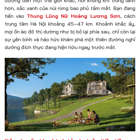
đường đến một thế giới khác, nơi không khí trong lành
hơn, sắc xanh của núi rừng bao phủ tầm mắt. Bạn đang
tiến vào
Thung Lũng Nữ Hoàng Lương Sơn
, cách
trung tâm Hà Nội khoảng 45–47 km. Khoảnh khắc ấy,
mọi ồn ào đô thị dường như bị bỏ lại phía sau, chỉ còn lại
sự yên bình và háo hức khám phá một thiên đường nghỉ
dưỡng đích thực đang hiện hữu ngay trước mắt.