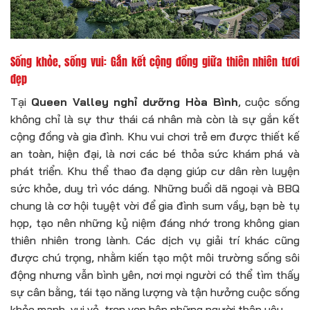
Sống khỏe, sống vui: Gắn kết cộng đồng giữa thiên nhiên tươi
đẹp
Tại
Queen Valley nghỉ dưỡng Hòa Bình
, cuộc sống
không chỉ là sự thư thái cá nhân mà còn là sự gắn kết
cộng đồng và gia đình. Khu vui chơi trẻ em được thiết kế
an toàn, hiện đại, là nơi các bé thỏa sức khám phá và
phát triển. Khu thể thao đa dạng giúp cư dân rèn luyện
sức khỏe, duy trì vóc dáng. Những buổi dã ngoại và BBQ
chung là cơ hội tuyệt vời để gia đình sum vầy, bạn bè tụ
họp, tạo nên những kỷ niệm đáng nhớ trong không gian
thiên nhiên trong lành. Các dịch vụ giải trí khác cũng
được chú trọng, nhằm kiến tạo một môi trường sống sôi
động nhưng vẫn bình yên, nơi mọi người có thể tìm thấy
sự cân bằng, tái tạo năng lượng và tận hưởng cuộc sống
khỏe mạnh, vui vẻ, trọn vẹn bên những người thân yêu.