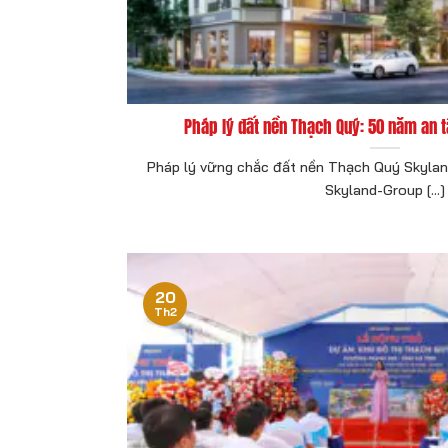
Pháp lý đất nền Thạch Quý: 50 năm an 
Pháp lý vững chắc đất nền Thạch Quý Skylan
Skyland-Group [...]
20
Th2