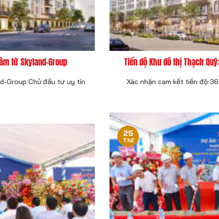
tâm từ Skyland-Group
Tiến độ Khu đô thị Thạch Qu
d-Group Chủ đầu tư uy tín
Xác nhận cam kết tiến độ 36 
25
Th2