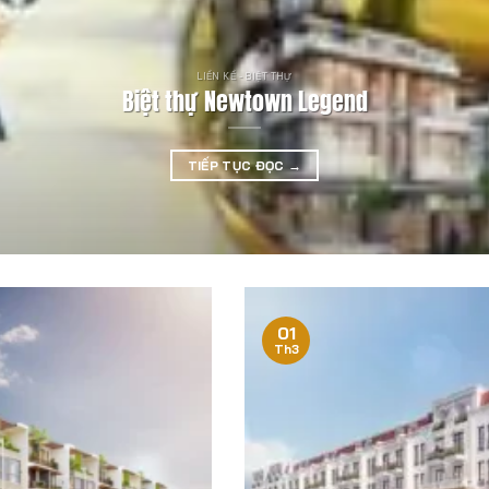
LIỀN KỀ - BIỆT THỰ
Biệt thự Newtown Legend
TIẾP TỤC ĐỌC
→
01
Th3