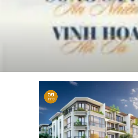
09
Th3