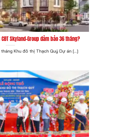
ý: CĐT Skyland-Group đảm bảo 36 tháng?
tháng Khu đô thị Thạch Quý Dự án [...]