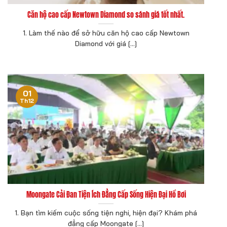
Căn hộ cao cấp Newtown Diamond so sánh giá tốt nhất.
1. Làm thế nào để sở hữu căn hộ cao cấp Newtown
Diamond với giá [...]
01
Th12
Moongate Cải Đan Tiện Ích Đẳng Cấp Sống Hiện Đại Hồ Bơi
1. Bạn tìm kiếm cuộc sống tiện nghi, hiện đại? Khám phá
đẳng cấp Moongate [...]