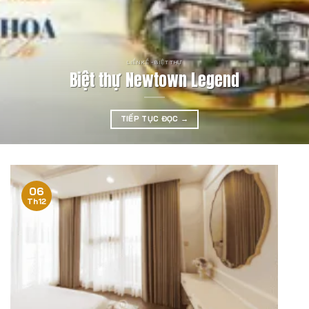
LIỀN KỀ - BIỆT THỰ
Biệt thự Newtown Legend
TIẾP TỤC ĐỌC
→
06
Th12