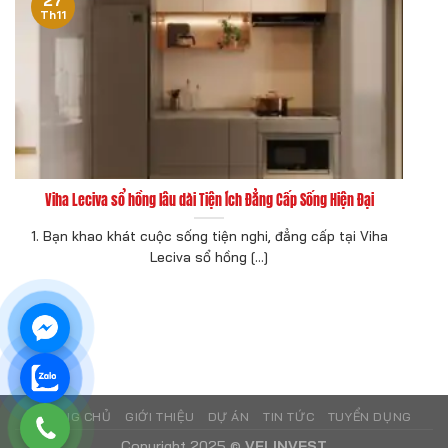
Th11
Viha Leciva sổ hồng lâu dài Tiện Ích Đẳng Cấp Sống Hiện Đại
1. Bạn khao khát cuộc sống tiện nghi, đẳng cấp tại Viha
Leciva sổ hồng [...]
TRANG CHỦ
GIỚI THIỆU
DỰ ÁN
TIN TỨC
TUYỂN DỤNG
Copyright 2025 ©
VFLINVEST