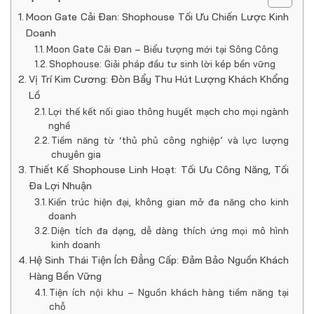
Moon Gate Cải Đan: Shophouse Tối Ưu Chiến Lược Kinh
Doanh
Moon Gate Cải Đan – Biểu tượng mới tại Sông Công
Shophouse: Giải pháp đầu tư sinh lời kép bền vững
Vị Trí Kim Cương: Đòn Bẩy Thu Hút Lượng Khách Khổng
Lồ
Lợi thế kết nối giao thông huyết mạch cho mọi ngành
nghề
Tiềm năng từ ‘thủ phủ công nghiệp’ và lực lượng
chuyên gia
Thiết Kế Shophouse Linh Hoạt: Tối Ưu Công Năng, Tối
Đa Lợi Nhuận
Kiến trúc hiện đại, không gian mở đa năng cho kinh
doanh
Diện tích đa dạng, dễ dàng thích ứng mọi mô hình
kinh doanh
Hệ Sinh Thái Tiện Ích Đẳng Cấp: Đảm Bảo Nguồn Khách
Hàng Bền Vững
Tiện ích nội khu – Nguồn khách hàng tiềm năng tại
chỗ