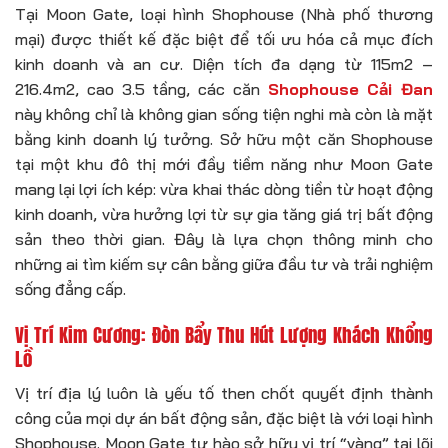
Tại Moon Gate, loại hình Shophouse (Nhà phố thương
mại) được thiết kế đặc biệt để tối ưu hóa cả mục đích
kinh doanh và an cư. Diện tích đa dạng từ 115m2 –
216.4m2, cao 3.5 tầng, các căn
Shophouse Cải Đan
này không chỉ là không gian sống tiện nghi mà còn là mặt
bằng kinh doanh lý tưởng. Sở hữu một căn Shophouse
tại một khu đô thị mới đầy tiềm năng như Moon Gate
mang lại lợi ích kép: vừa khai thác dòng tiền từ hoạt động
kinh doanh, vừa hưởng lợi từ sự gia tăng giá trị bất động
sản theo thời gian. Đây là lựa chọn thông minh cho
những ai tìm kiếm sự cân bằng giữa đầu tư và trải nghiệm
sống đẳng cấp.
Vị Trí Kim Cương: Đòn Bẩy Thu Hút Lượng Khách Khổng
Lồ
Vị trí địa lý luôn là yếu tố then chốt quyết định thành
công của mọi dự án bất động sản, đặc biệt là với loại hình
Shophouse. Moon Gate tự hào sở hữu vị trí “vàng” tại lõi