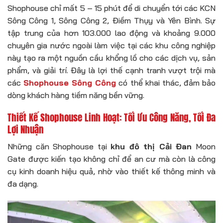
Shophouse chỉ mất 5 – 15 phút để di chuyển tới các KCN
Sông Công 1, Sông Công 2, Điềm Thụy và Yên Bình. Sự
tập trung của hơn 103.000 lao động và khoảng 9.000
chuyên gia nước ngoài làm việc tại các khu công nghiệp
này tạo ra một nguồn cầu khổng lồ cho các dịch vụ, sản
phẩm, và giải trí. Đây là lợi thế cạnh tranh vượt trội mà
các
Shophouse Sông Công
có thể khai thác, đảm bảo
dòng khách hàng tiềm năng bền vững.
Thiết Kế Shophouse Linh Hoạt: Tối Ưu Công Năng, Tối Đa
Lợi Nhuận
Những căn Shophouse tại
khu đô thị Cải Đan
Moon
Gate được kiến tạo không chỉ để an cư mà còn là công
cụ kinh doanh hiệu quả, nhờ vào thiết kế thông minh và
đa dạng.