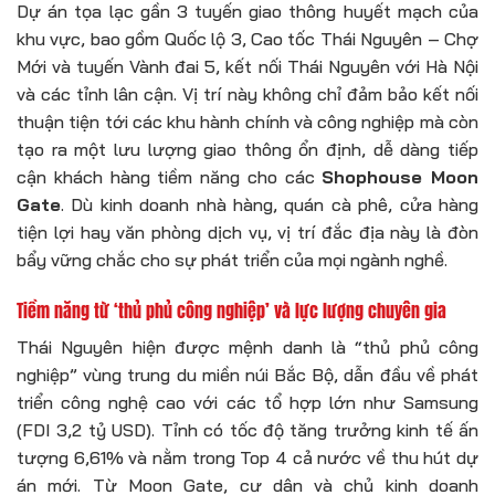
Dự án tọa lạc gần 3 tuyến giao thông huyết mạch của
khu vực, bao gồm Quốc lộ 3, Cao tốc Thái Nguyên – Chợ
Mới và tuyến Vành đai 5, kết nối Thái Nguyên với Hà Nội
và các tỉnh lân cận. Vị trí này không chỉ đảm bảo kết nối
thuận tiện tới các khu hành chính và công nghiệp mà còn
tạo ra một lưu lượng giao thông ổn định, dễ dàng tiếp
cận khách hàng tiềm năng cho các
Shophouse Moon
Gate
. Dù kinh doanh nhà hàng, quán cà phê, cửa hàng
tiện lợi hay văn phòng dịch vụ, vị trí đắc địa này là đòn
bẩy vững chắc cho sự phát triển của mọi ngành nghề.
Tiềm năng từ ‘thủ phủ công nghiệp’ và lực lượng chuyên gia
Thái Nguyên hiện được mệnh danh là “thủ phủ công
nghiệp” vùng trung du miền núi Bắc Bộ, dẫn đầu về phát
triển công nghệ cao với các tổ hợp lớn như Samsung
(FDI 3,2 tỷ USD). Tỉnh có tốc độ tăng trưởng kinh tế ấn
tượng 6,61% và nằm trong Top 4 cả nước về thu hút dự
án mới. Từ Moon Gate, cư dân và chủ kinh doanh