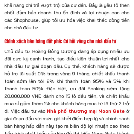
khả năng chi trả vượt trội của cư dân. Đây là yếu tố then
chốt đảm bảo doanh thu ổn định và lợi nhuận cao cho
các Shophouse, giúp tối ưu hóa việc khai thác dòng tiền
cho nhà đầu tư.
Chính sách bán hàng đột phá: Cơ hội vàng cho nhà đầu tư
Chủ đầu tư Hoàng Đông Dương đang áp dụng nhiều ưu
đãi cực kỳ cạnh tranh, tạo điều kiện thuận lợi nhất cho
nhà đầu tư giai đoạn đầu. Cụ thể, khách hàng sẽ được
hỗ trợ lãi suất 0% trong vòng 9 tháng, chiết khấu thanh
toán sớm lên tới 8% khi thanh toán 95% và 5% khi
thanh toán 50%. Đặc biệt, ưu đãi Booking sớm tặng
20.000.000 VNĐ dành cho 15 lô đầu tiên, và chiết khấu
mua sỉ giảm thêm 1% cho khách hàng mua từ lô thứ 2 trở
đi. Việc đầu tư vào
Nhà phố thương mại Moon Gate
ở
giai đoạn đầu với mức giá khởi điểm hợp lý và chính sách
bán hàng hấp dẫn này tạo ra biên độ lợi nhuận cao theo
tiến trình phát triển của khu đô thị, biến Moon Gate thành