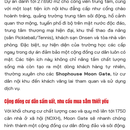
Dự án dành tới 27.690 m2 cho công viên trung tâm, cùng
với một loạt tiện ích nội khu đẳng cấp như cổng chào
hoành tráng, quảng trường trung tâm sôi động, hồ cảnh
quan thơ mộng, tuyến phố đi bộ trên mặt nước độc đáo,
trung tâm thương mại hiện đại, khu thể thao đa năng
(sân Pickleball/Tennis), khách sạn Onsen và tòa nhà văn
phòng. Đặc biệt, sự hiện diện của trường học các cấp
ngay trong dự án đảm bảo một cộng đồng cư dân luôn có
mặt. Các tiện ích này không chỉ nâng tầm chất lượng
sống mà còn tạo ra một dòng khách hàng tự nhiên,
thường xuyên cho các
Shophouse Moon Gate
, từ cư
dân nội khu đến khách vãng lai tham quan và sử dụng
dịch vụ.
Cộng đồng cư dân sầm uất, nhu cầu mua sắm thiết yếu
Với khối chung cư chất lượng cao và quy mô lên tới 1750
căn nhà ở xã hội (NOXH), Moon Gate sẽ nhanh chóng
hình thành một cộng đồng cư dân đông đảo và sôi động.