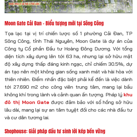
Moon Gate Cải Đan – Biểu tượng mới tại Sông Công
Tọa lạc tại vị trí chiến lược số 1 phường Cải Đan, TP
Sông Công, tỉnh Thái Nguyên, Moon Gate là dự án của
Công ty Cổ phần Đầu tư Hoàng Đông Dương. Với tổng
diện tích xây dựng lên tới 63 ha, nhưng lại sở hữu mật
độ xây dựng thấp đáng kinh ngạc, chỉ chiếm 30.5%, dự
án tạo nên một không gian sống xanh mát và hài hòa với
thiên nhiên. Điểm nhấn đặc biệt phải kể đến là việc dành
tới 27.690 m2 cho công viên trung tâm, mang lại bầu
không khí trong lành và cảnh quan ấn tượng. Pháp lý
khu
đô thị Moon Gate
được đảm bảo với sổ hồng sở hữu
lâu dài, mang lại sự an tâm tuyệt đối cho các nhà đầu tư
và cư dân tương lai.
Shophouse: Giải pháp đầu tư sinh lời kép bền vững