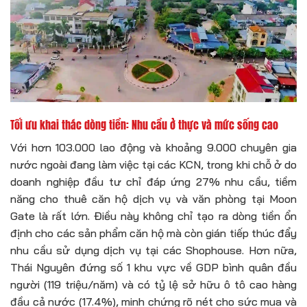
Tối ưu khai thác dòng tiền: Nhu cầu ở thực và mức sống cao
Với hơn 103.000 lao động và khoảng 9.000 chuyên gia
nước ngoài đang làm việc tại các KCN, trong khi chỗ ở do
doanh nghiệp đầu tư chỉ đáp ứng 27% nhu cầu, tiềm
năng cho thuê căn hộ dịch vụ và văn phòng tại Moon
Gate là rất lớn. Điều này không chỉ tạo ra dòng tiền ổn
định cho các sản phẩm căn hộ mà còn gián tiếp thúc đẩy
nhu cầu sử dụng dịch vụ tại các Shophouse. Hơn nữa,
Thái Nguyên đứng số 1 khu vực về GDP bình quân đầu
người (119 triệu/năm) và có tỷ lệ sở hữu ô tô cao hàng
đầu cả nước (17.4%), minh chứng rõ nét cho sức mua và