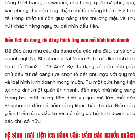
hàng thời trang, showroom, nhà hàng, quán cà phê, spa,
văn phòng đại diện hay thậm chí là phòng khám. Sự tinh
tế trong thiết kế còn giúp nâng tầm thương hiệu và thu
hút khách hàng ngay từ cái nhìn đầu tiên.
Diện tích đa dạng, dễ dàng thích ứng mọi mô hình kinh doanh
Để đáp ứng nhu cầu đa dạng của các nhà đầu tư và chủ
doanh nghiệp, Shophouse tại Moon Gate có diện tích linh
hoạt từ 115m2 – 216.4m2. Sự đa dạng về diện tích giúp
chủ đầu tư dễ dàng lựa chọn lô đất phù hợp với quy mô
và loại hình kinh doanh mong muốn. Từ một cửa hàng tiện
lợi nhỏ xinh, một quán ăn nhanh, đến một nhà hàng sang
trọng hay một trung tâm dịch vụ quy mô lớn, mỗi căn
Shophouse đều có tiềm năng khai thác tối đa. Điều này
giảm thiểu rủi ro đầu tư và mở rộng cơ hội kinh doanh cho
các chủ sở hữu.
Hệ Sinh Thái Tiện Ích Đẳng Cấp: Đảm Bảo Nguồn Khách