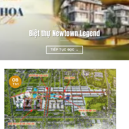
LIỀN KỀ - BIỆT THỰ
Biệt thự Newtown Legend
TIẾP TỤC ĐỌC
→
08
Th1