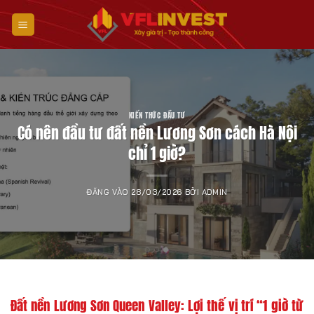
Bỏ
qua
nội
dung
KIẾN THỨC ĐẦU TƯ
Có nên đầu tư đất nền Lương Sơn cách Hà Nội
chỉ 1 giờ?
ĐĂNG VÀO
28/03/2026
BỞI
ADMIN
Đất nền Lương Sơn Queen Valley: Lợi thế vị trí “1 giờ từ