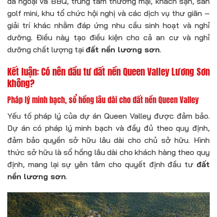
dã ngoại và BBQ, trung tâm thương mại, khách sạn, sân
golf mini, khu tổ chức hội nghị và các dịch vụ thư giãn –
giải trí khác nhằm đáp ứng nhu cầu sinh hoạt và nghỉ
dưỡng. Điều này tạo điều kiện cho cả an cư và nghỉ
dưỡng chất lượng tại
đất nền lương sơn
.
Kết luận: Có nên đầu tư đất nền Queen Valley Lương Sơn
không?
Pháp lý minh bạch, sổ hồng lâu dài cho đất nền Queen Valley
Yếu tố pháp lý của dự án Queen Valley được đảm bảo.
Dự án có pháp lý minh bạch và đầy đủ theo quy định,
đảm bảo quyền sở hữu lâu dài cho chủ sở hữu. Hình
thức sở hữu là sổ hồng lâu dài cho khách hàng theo quy
định, mang lại sự yên tâm cho quyết định đầu tư
đất
nền lương sơn
.