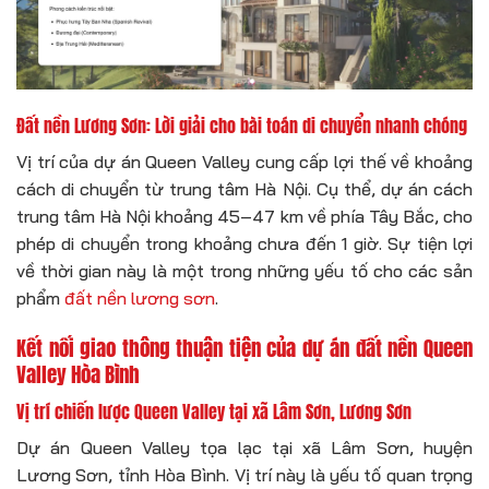
Đất nền Lương Sơn: Lời giải cho bài toán di chuyển nhanh chóng
Vị trí của dự án Queen Valley cung cấp lợi thế về khoảng
cách di chuyển từ trung tâm Hà Nội. Cụ thể, dự án cách
trung tâm Hà Nội khoảng 45–47 km về phía Tây Bắc, cho
phép di chuyển trong khoảng chưa đến 1 giờ. Sự tiện lợi
về thời gian này là một trong những yếu tố cho các sản
phẩm
đất nền lương sơn
.
Kết nối giao thông thuận tiện của dự án đất nền Queen
Valley Hòa Bình
Vị trí chiến lược Queen Valley tại xã Lâm Sơn, Lương Sơn
Dự án Queen Valley tọa lạc tại xã Lâm Sơn, huyện
Lương Sơn, tỉnh Hòa Bình. Vị trí này là yếu tố quan trọng