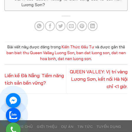
Lương Sơn?
Bài viết này được đăng trong
Kiến Thức Đầu Tư
và được gắn thẻ
ban biet thu Queen Valley Luong Son
,
ban dat luong son
,
dat nen
hoa binh
,
dat nen luong son
.
QUEEN VALLEY: Vị trí vàng
Liền kề Đà Nẵng: Tiềm năng
Lương Sơn, kết nối Hà Nội
tích sản bền vững?
chỉ <1 giờ.
TRANG CHỦ
GIỚI THIỆU
DỰ ÁN
TIN TỨC
TUYỂN DỤNG