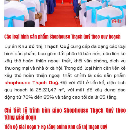
Các loại hình sản phẩm Shophouse Thạch Quý theo quy hoạch
Dự án
Khu đô thị Thạch Quý
cung cấp đa dạng các loại
hình sản phẩm, bao gồm đất phân lô bán nền, căn liền kề
xây thô hoàn thiện ngoại thất, khối văn phòng, dịch vụ
thương mại và nhà ở xã hội. Trong đó, loại hình căn liền kề
xây thô hoàn thiện ngoại thất chính là các sản phẩm
shophouse Thạch Quý
. Đối với đất ở liền kề, diện tích
quy hoạch là 25.221,47 m², với mật độ xây dựng dao
động từ 70% đến 85% và tầng cao tối đa là 05 tầng.
Chi tiết lộ trình bàn giao Shophouse Thạch Quý theo
từng giai đoạn
Tiến độ Giai đoạn 1: Hạ tầng chính Khu đô thị Thạch Quý