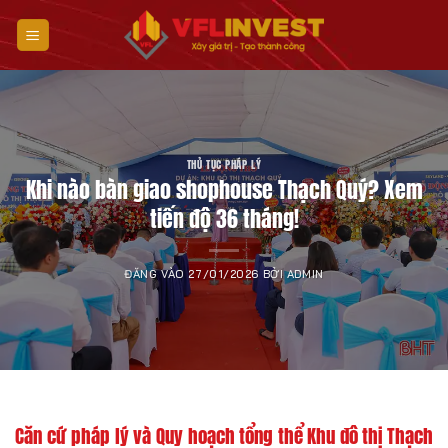
Bỏ
qua
nội
dung
THỦ TỤC PHÁP LÝ
Khi nào bàn giao shophouse Thạch Quý? Xem
tiến độ 36 tháng!
ĐĂNG VÀO
27/01/2026
BỞI
ADMIN
Căn cứ pháp lý và Quy hoạch tổng thể Khu đô thị Thạch