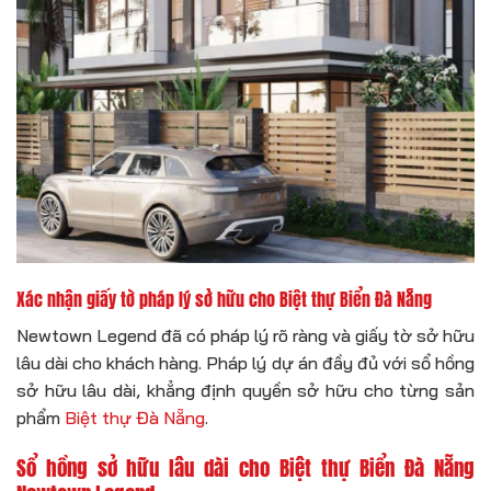
Xác nhận giấy tờ pháp lý sở hữu cho Biệt thự Biển Đà Nẵng
Newtown Legend đã có pháp lý rõ ràng và giấy tờ sở hữu
lâu dài cho khách hàng. Pháp lý dự án đầy đủ với sổ hồng
sở hữu lâu dài, khẳng định quyền sở hữu cho từng sản
phẩm
Biệt thự Đà Nẵng
.
Sổ hồng sở hữu lâu dài cho Biệt thự Biển Đà Nẵng