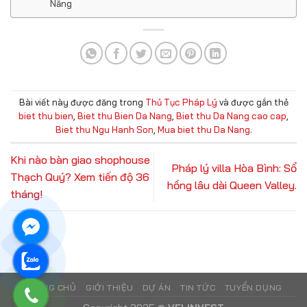
Nẵng
Bài viết này được đăng trong
Thủ Tục Pháp Lý
và được gắn thẻ
biet thu bien
,
Biet thu Bien Da Nang
,
Biet thu Da Nang cao cap
,
Biet thu Ngu Hanh Son
,
Mua biet thu Da Nang
.
Khi nào bàn giao shophouse
Pháp lý villa Hòa Bình: Sổ
Thạch Quý? Xem tiến độ 36
hồng lâu dài Queen Valley.
tháng!
TRANG CHỦ
GIỚI THIỆU
DỰ ÁN
TIN TỨC
TUYỂN DỤNG