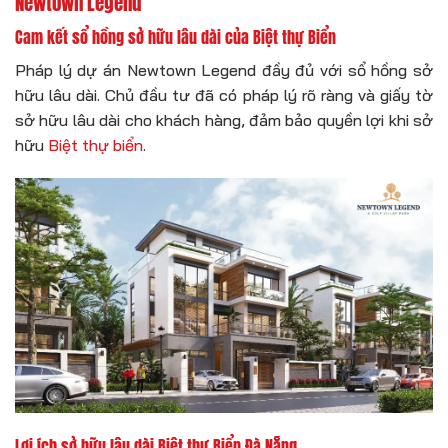
Newtown Legend
Cam kết sổ hồng sở hữu lâu dài của Biệt thự Biển
Pháp lý dự án Newtown Legend đầy đủ với sổ hồng sở
hữu lâu dài. Chủ đầu tư đã có pháp lý rõ ràng và giấy tờ
sở hữu lâu dài cho khách hàng, đảm bảo quyền lợi khi sở
hữu
Biệt thự biển
.
Lợi ích sở hữu lâu dài Biệt thự Biển Đà Nẵng