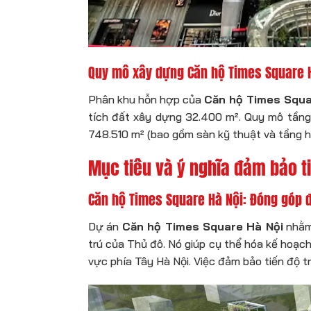
Quy mô xây dựng Căn hộ Times Square H
Phân khu hỗn hợp của
Căn hộ Times Squa
tích đất xây dựng 32.400 m². Quy mô tầng
748.510 m² (bao gồm sàn kỹ thuật và tầng hầ
Mục tiêu và ý nghĩa đảm bảo t
Căn hộ Times Square Hà Nội: Đóng góp đô
Dự án
Căn hộ Times Square Hà Nội
nhằm 
trú của Thủ đô. Nó giúp cụ thể hóa kế hoạc
vực phía Tây Hà Nội. Việc đảm bảo tiến độ t