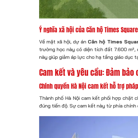
Ý nghĩa xã hội của Căn hộ Times Square 
Về mặt xã hội, dự án
Căn hộ Times Squar
trường học này có diện tích đất 7.600 m²,
này giúp giảm áp lực cho hạ tầng giáo dục tạ
Cam kết và yêu cầu: Đảm bảo c
Chính quyền Hà Nội cam kết hỗ trợ pháp
Thành phố Hà Nội cam kết phối hợp chặt ch
đúng tiến độ. Sự cam kết này từ phía chính 