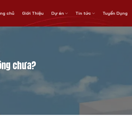
ang chủ
Giới Thiệu
Dự án
Tin tức
Tuyển Dụng
công chưa?