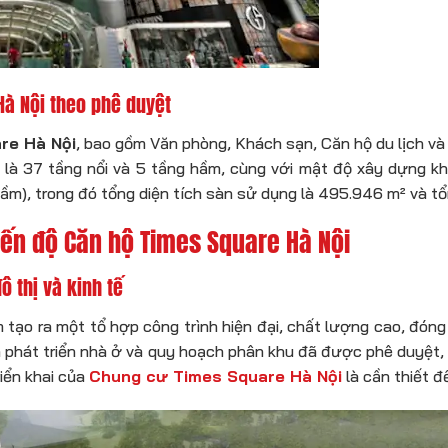
à Nội theo phê duyệt
re Hà Nội
, bao gồm Văn phòng, Khách sạn, Căn hộ du lịch v
 là 37 tầng nổi và 5 tầng hầm, cùng với mật độ xây dựng kh
m), trong đó tổng diện tích sàn sử dụng là 495.946 m² và tổn
iến độ Căn hộ Times Square Hà Nội
 thị và kinh tế
tạo ra một tổ hợp công trình hiện đại, chất lượng cao, đóng
h phát triển nhà ở và quy hoạch phân khu đã được phê duyệt
riển khai của
Chung cư Times Square Hà Nội
là cần thiết 