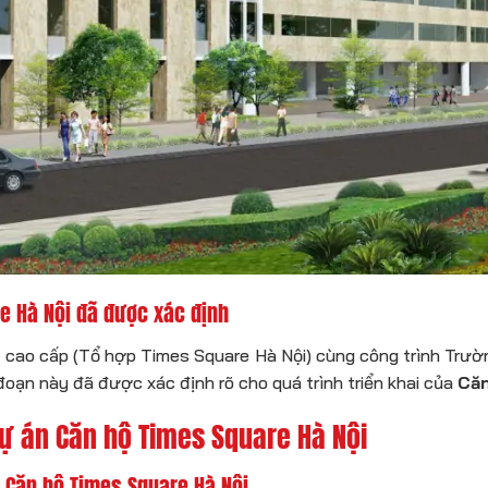
re Hà Nội đã được xác định
 cao cấp (Tổ hợp Times Square Hà Nội) cùng công trình Trườ
oạn này đã được xác định rõ cho quá trình triển khai của
Căn
ự án Căn hộ Times Square Hà Nội
t Căn hộ Times Square Hà Nội