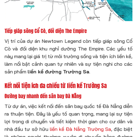
Tiếp giáp sông Cổ Cò, đối diện The Empire
Vị trí của dự án Newtown Legend còn tiếp giáp sông Cổ
Cò và đối diện khu nghỉ dưỡng The Empire. Các yếu tố
này mang lại giá trị từ môi trường sống và tiện ích liền kề,
làm nổi bật cảnh quan tự nhiên và sự tiện nghi cho các
sản phẩm
liền kề đường Trường Sa
.
Kết nối tiện ích đa chiều từ liền kề Trường Sa
Đường bay nhanh đến sân bay Đà Nẵng
Từ dự án, việc kết nối đến sân bay quốc tế Đà Nẵng diễn
ra thuận tiện. Đây là yếu tố quan trọng, mang lại sự tiện
lợi trong di chuyển và tiết kiệm thời gian cho cư dân và
nhà đầu tư sở hữu
liền kề Đà Nẵng Trường Sa
, đặc biệt
là những người thường xuyên di chuyển bằng đường