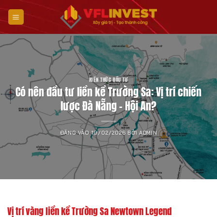
Bỏ
qua
nội
dung
KIẾN THỨC ĐẦU TƯ
Có nên đầu tư liền kề Trường Sa: Vị trí chiến
lược Đà Nẵng – Hội An?
ĐĂNG VÀO
19/02/2026
BỞI
ADMIN
Vị trí vàng liền kề Trường Sa Newtown Legend