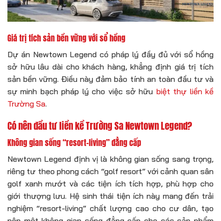
Giá trị tích sản bền vững với sổ hồng
Dự án Newtown Legend có pháp lý đầy đủ với sổ hồng
sở hữu lâu dài cho khách hàng, khẳng định giá trị tích
sản bền vững. Điều này đảm bảo tính an toàn đầu tư và
sự minh bạch pháp lý cho việc sở hữu
biệt thự liền kề
Trường Sa
.
Có nên đầu tư liền kề Trường Sa Newtown Legend?
Không gian sống “resort-living” đẳng cấp
Newtown Legend định vị là không gian sống sang trọng,
riêng tư theo phong cách “golf resort” với cảnh quan sân
golf xanh mướt và các tiện ích tích hợp, phù hợp cho
giới thượng lưu. Hệ sinh thái tiện ích này mang đến trải
nghiệm “resort-living” chất lượng cao cho cư dân, tạo
nên một không gian sống đẳng cấp cho các sản phẩm