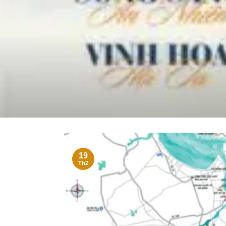
19
Th2