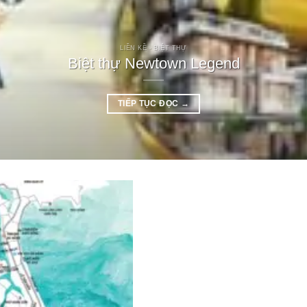
LIỀN KỀ - BIỆT THỰ
Biệt thự Newtown Legend
TIẾP TỤC ĐỌC
→