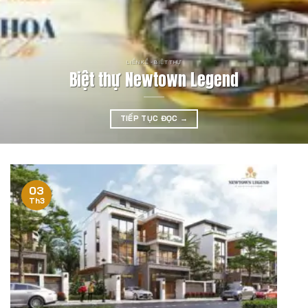
LIỀN KỀ - BIỆT THỰ
Biệt thự Newtown Legend
TIẾP TỤC ĐỌC
→
03
Th3