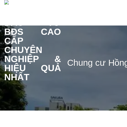
Bỏ
qua
nội
dung
Chung cư Hồng 