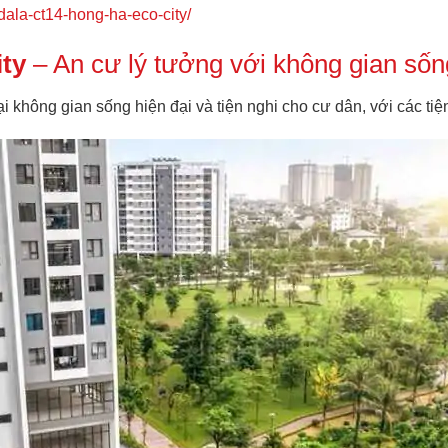
ala-ct14-hong-ha-eco-city/
ty
– An cư lý tưởng với không gian sốn
i không gian sống hiện đại và tiện nghi cho cư dân, với các tiện