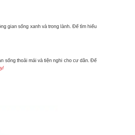
g gian sống xanh và trong lành. Để tìm hiểu
an sống thoải mái và tiện nghi cho cư dân. Để
y/