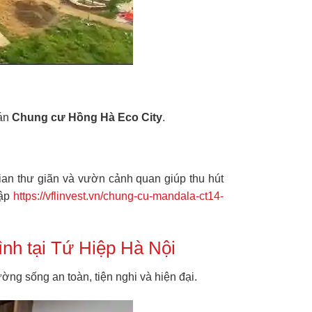
 án
Chung cư Hồng Hà Eco City
.
gian thư giãn và vườn cảnh quan giúp thu hút
cập
https://vflinvest.vn/chung-cu-mandala-ct14-
ình tại Tứ Hiệp Hà Nội
ờng sống an toàn, tiện nghi và hiện đại.