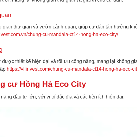
quan
 gian thư giãn và vườn cảnh quan, giúp cư dân tận hưởng khôn
linvest.com.vn/chung-cu-mandala-ct14-hong-ha-eco-city/
g
y
được thiết kế hiện đại và tối ưu công năng, mang lại không gi
 cập
https://vflinvest.com/chung-cu-mandala-ct14-hong-ha-eco-cit
g cư Hồng Hà Eco City
năng đầu tư lớn, với vị trí đắc địa và các tiện ích hiện đại.